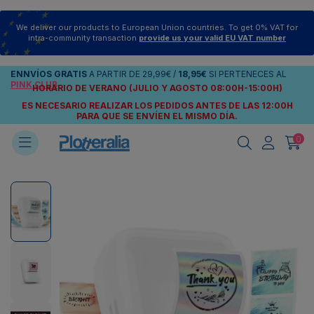
We deliver our products to European Union countries. To get 0% VAT for
intra-community transaction
provide us your valid EU VAT number
ENNVÍOS
GRATIS
A PARTIR DE
29,99€
/
18,95€
SI PERTENECES AL
PINK CLUB
HORARIO DE VERANO (JULIO Y AGOSTO 08:00H-15:00H)
ES NECESARIO REALIZAR LOS PEDIDOS ANTES DE LAS 12:00H
PARA QUE SE ENVÍEN
EL MISMO DÍA.
0