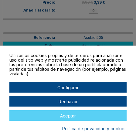
3,99 €
3,39 €
AcuLiq 505
Azul ultramar
En stock
Utilizamos cookies propias y de terceros para analizar el
uso del sitio web y mostrarte publicidad relacionada con
3,99 €
3,39 €
tus preferencias sobre la base de un perfil elaborado a
partir de tus hábitos de navegación (por ejemplo, páginas
visitadas).
Configurar
AcuLiq 508
Rechazar
Azul de prusia
Agotado
Aceptar
3,99 €
3,39 €
Política de privacidad y cookies