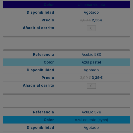
Ultramar violeta
Agotado
3,00 €
2,55 €
AcuLiq 580
Azul pastel
Agotado
3,99 €
3,39 €
AcuLiq 578
Azul celeste (cyan)
Agotado