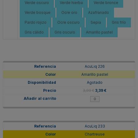
Verde oscuro
Verde hierba
Verde bronce
Verde bosque
Ocre oro
Azafranado
Pardo rojizo
Ocre oscuro
Sepia
Gris frío
Gris cálido
Gris oscuro
Amarillo pastel
AcuLiq 226
Amarillo pastel
Agotado
3,99 €
3,39 €
AcuLiq 233
Chartreuse