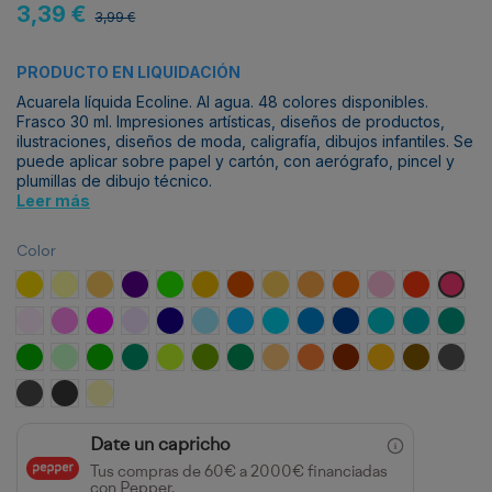
3,39 €
3,99 €
PRODUCTO EN LIQUIDACIÓN
Acuarela líquida Ecoline. Al agua. 48 colores disponibles.
Frasco 30 ml. Impresiones artísticas, diseños de productos,
ilustraciones, diseños de moda, caligrafía, dibujos infantiles. Se
puede aplicar sobre papel y cartón, con aerógrafo, pincel y
plumillas de dibujo técnico.
Leer más
Color
Chartreuse
Amarillo Claro
Amarillo oscuro
Violeta azul
Verde claro
Ocre amarillo
Tierra siena tostado
Amarillo arena
Anaranjado claro
Naranja
Rojo Pastel
Bermellon
Carmí
Rosa pastel
Rosa claro
Magenta
Violeta pastel
Ultramar violeta
Azul pastel
Azul celeste (cyan)
Azul ultramar
Azul de prusia
Azul ultramar oscuro
Azul turquesa
Verde azul
Verde
Verde primavera
Verde pastel
Verde
Verde oscuro
Verde hierba
Verde bronce
Verde bosque
Ocre oro
Azafranado
Pardo rojizo
Ocre oscuro
Sepia
Gris fr
Gris cálido
Gris oscuro
Amarillo pastel
Date un capricho
Tus compras de 60€ a 2000€ financiadas
con Pepper.