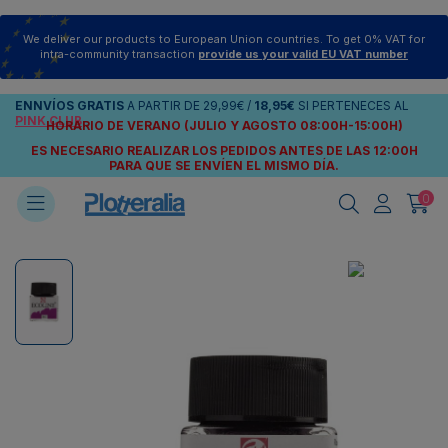
We deliver our products to European Union countries. To get 0% VAT for
intra-community transaction
provide us your valid EU VAT number
ENNVÍOS
GRATIS
A PARTIR DE
29,99€
/
18,95€
SI PERTENECES AL
PINK CLUB
HORARIO DE VERANO (JULIO Y AGOSTO 08:00H-15:00H)
ES NECESARIO REALIZAR LOS PEDIDOS ANTES DE LAS 12:00H
PARA QUE SE ENVÍEN
EL MISMO DÍA.
0