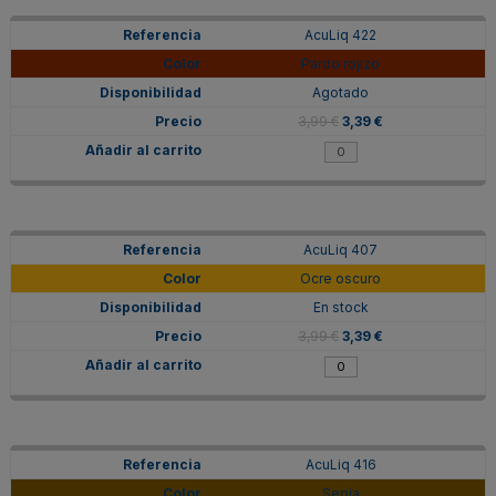
AcuLiq 422
Pardo rojizo
Agotado
3,99 €
3,39 €
AcuLiq 407
Ocre oscuro
En stock
3,99 €
3,39 €
AcuLiq 416
Sepia