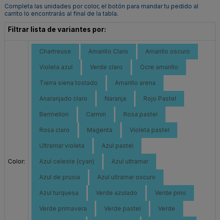
Completa las unidades por color, el botón para mandar tu pedido al
carrito lo encontrarás al final de la tabla.
Filtrar lista de variantes por:
Chartreuse
Amarillo Claro
Amarillo oscuro
Violeta azul
Verde claro
Ocre amarillo
Tierra siena tostado
Amarillo arena
Anaranjado claro
Naranja
Rojo Pastel
Bermellon
Carmín
Rosa pastel
Rosa claro
Magenta
Violeta pastel
Ultramar violeta
Azul pastel
Color:
Azul celeste (cyan)
Azul ultramar
Azul de prusia
Azul ultramar oscuro
Azul turquesa
Verde azulado
Verde pino
Verde primavera
Verde pastel
Verde