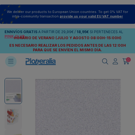
We deliver our products to European Union countries. To get 0% VAT for
intra-community transaction
provide us your valid EU VAT number
ENNVÍOS
GRATIS
A PARTIR DE
29,99€
/
18,95€
SI PERTENECES AL
PINK CLUB
HORARIO DE VERANO (JULIO Y AGOSTO 08:00H-15:00H)
ES NECESARIO REALIZAR LOS PEDIDOS ANTES DE LAS 12:00H
PARA QUE SE ENVÍEN
EL MISMO DÍA.
0