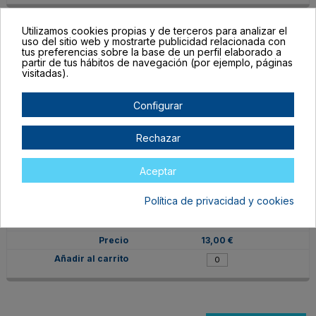
Utilizamos cookies propias y de terceros para analizar el
uso del sitio web y mostrarte publicidad relacionada con
VIN-PPI-BLA
tus preferencias sobre la base de un perfil elaborado a
partir de tus hábitos de navegación (por ejemplo, páginas
GL Blanco
visitadas).
En stock
13,00 €
Configurar
Rechazar
Aceptar
VIN-PPI-PLA
Política de privacidad y cookies
GL Plata
En stock
13,00 €