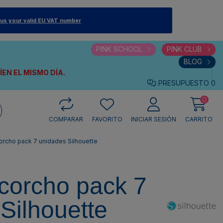
 us your valid EU VAT number
PINK SCHOOL
PINK CLUB
BLOG
VÍEN
EL MISMO DÍA.
PRESUPUESTO
0
0
COMPARAR
FAVORITO
INICIAR SESIÓN
CARRITO
orcho pack 7 unidades Silhouette
corcho pack 7
Silhouette