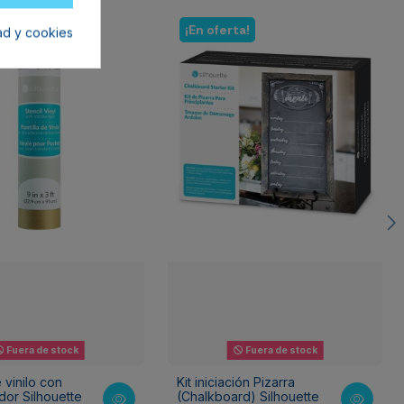
¡En oferta!
dad y cookies
Fuera de stock
Fuera de stock
e vinilo con
Kit iniciación Pizarra
dor Silhouette
(Chalkboard) Silhouette