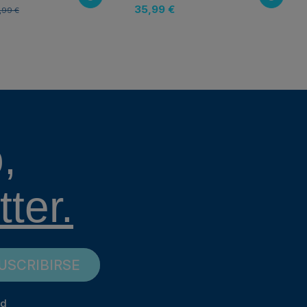
35,99 €
,99 €
,
ter.
USCRIBIRSE
ad