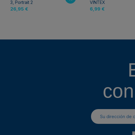
3, Portrait 2
VINTEX
26,95 €
6,99 €
con