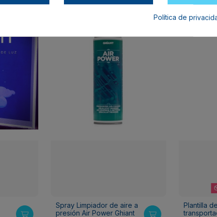
-4,00 €
Política de privaci
Spray Limpiador de aire a
Plantilla d
presión Air Power Ghiant
transporta