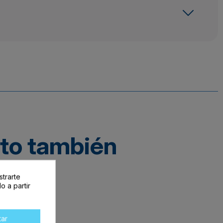
cto también
strarte
o a partir
tar