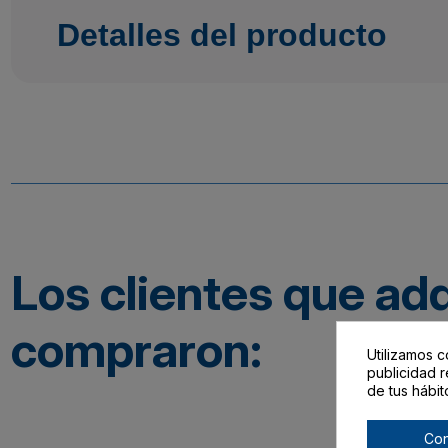
Detalles del producto
Los clientes que ad
compraron:
Utilizamos c
publicidad r
de tus hábit
Con