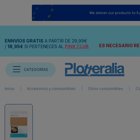
We deliver our products to E
ENNVÍOS
GRATIS
A PARTIR DE
29,99€
ES NECESARIO RE
/
18,95€
SI PERTENECES AL
PINK CLUB
CATEGORÍAS
Inicio
Accesorios y consumibles
Otros consumibles
Co