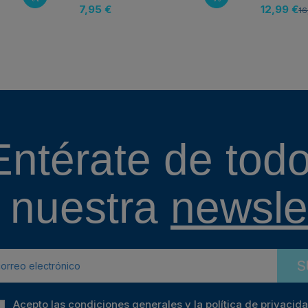
7,95 €
12,99 €
16
Entérate de todo
 nuestra
newslet
S
Acepto las condiciones generales y la política de privacid