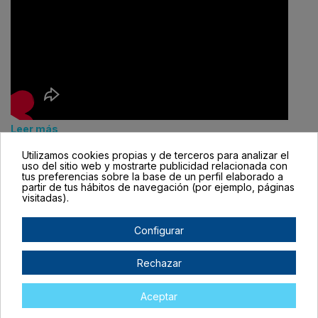
Leer más
Utilizamos cookies propias y de terceros para analizar el
Date un capricho
uso del sitio web y mostrarte publicidad relacionada con
tus preferencias sobre la base de un perfil elaborado a
Tus compras de 60€ a 2000€ financiadas
partir de tus hábitos de navegación (por ejemplo, páginas
con Pepper.
visitadas).
Configurar
Añadir a la comparación
Rechazar
Aceptar
Descripción