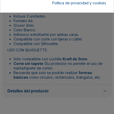
Política de privacidad y cookies
CARACTERÍSTICAS:
Incluye 2 unidades.
Formato A4.
Grosor 2mm.
Color Blanco.
Adhesivo extrafuerte por ambas caras.
Compatible con corte con tijeras o cútter.
Compatible con Silhouette.
USO CON SILHOUETTE:
Sólo compatible con cuchilla
Kraft de 3mm
.
Corte sin tapete
(Su protector no permite el uso de
manta/tapete de corte).
Recuerda que solo se podrán realizar
formas
básicas
como círculos, rectánculos, triángulos, etc.
Detalles del producto