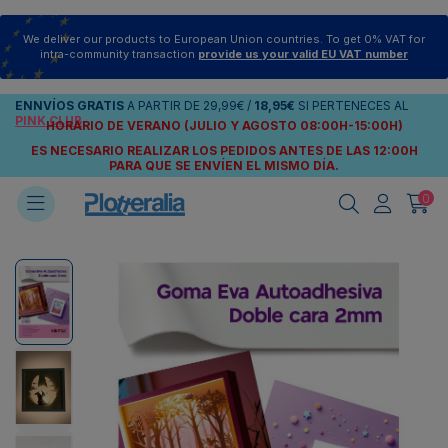
We deliver our products to European Union countries. To get 0% VAT for
intra-community transaction
provide us your valid EU VAT number
ENNVÍOS
GRATIS
A PARTIR DE
29,99€
/
18,95€
SI PERTENECES AL
PINK CLUB
HORARIO DE VERANO (JULIO Y AGOSTO 08:00H-15:00H)
ES NECESARIO REALIZAR LOS PEDIDOS ANTES DE LAS 12:00H
PARA QUE SE ENVÍEN
EL MISMO DÍA.
0