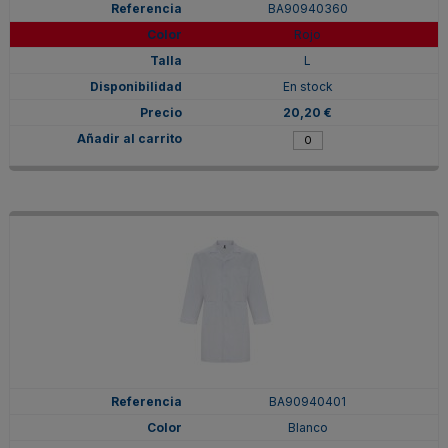
BA90940360
Rojo
L
En stock
20,20 €
BA90940401
Blanco