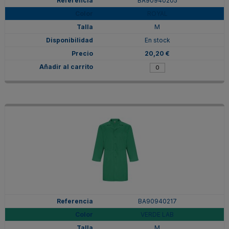
BA90940205
ROYAL
M
En stock
20,20 €
BA90940217
VERDE LAB
M