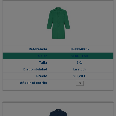
BA90940617
VERDE LAB
3XL
En stock
20,20 €