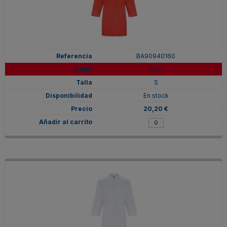
BA90940160
Rojo
S
En stock
20,20 €