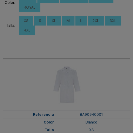
Color:
ROYAL
XS
S
XL
M
L
2XL
3XL
Talla:
4XL
BA90940001
Blanco
XS