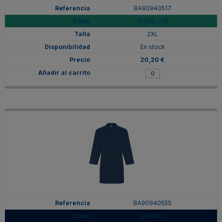
BA90940517
VERDE LAB
2XL
En stock
20,20 €
BA90940555
MARINO