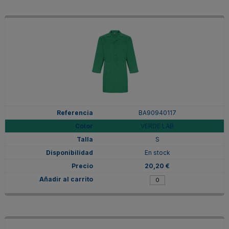
BA90940117
VERDE LAB
S
En stock
20,20 €