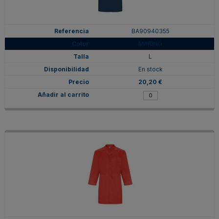
BA90940355
MARINO
L
En stock
20,20 €