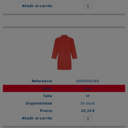
BA90940260
Rojo
M
En stock
20,20 €