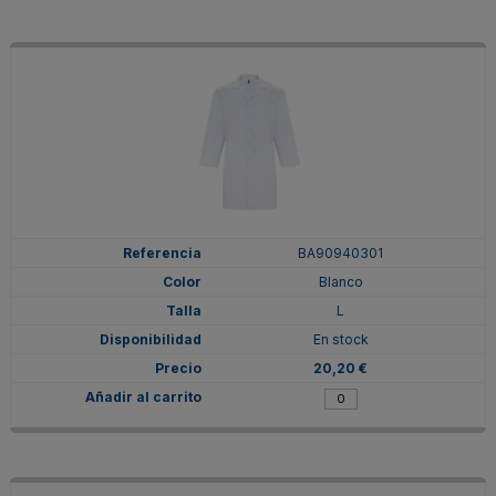
BA90940301
Blanco
L
En stock
20,20 €