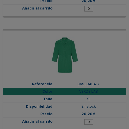
20,20 €
BA90940417
VERDE LAB
XL
En stock
20,20 €