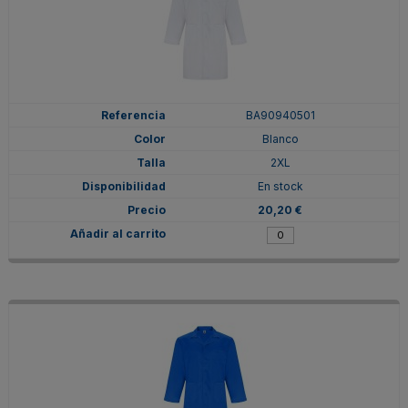
BA90940501
Blanco
2XL
En stock
20,20 €