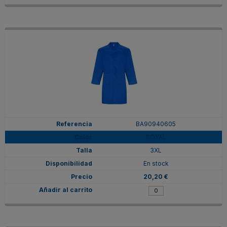
BA90940605
ROYAL
3XL
En stock
20,20 €