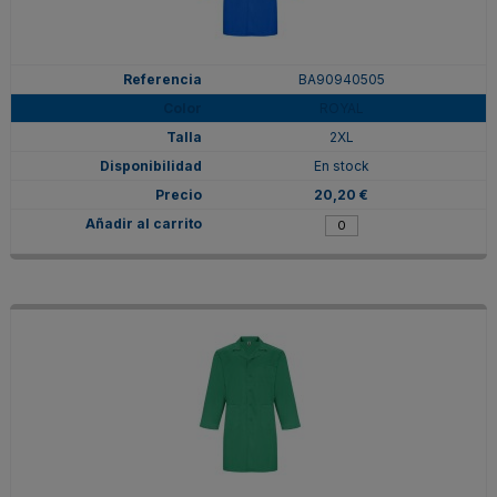
BA90940505
ROYAL
2XL
En stock
20,20 €