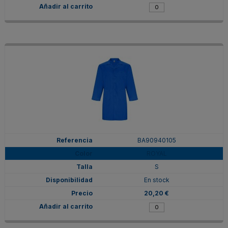
BA90940105
ROYAL
S
En stock
20,20 €