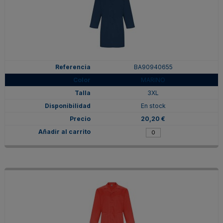
BA90940655
MARINO
3XL
En stock
20,20 €