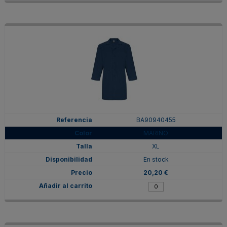
BA90940455
MARINO
XL
En stock
20,20 €