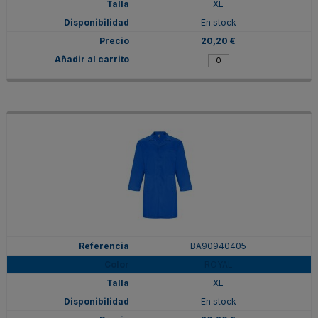
XL
En stock
20,20 €
BA90940405
ROYAL
XL
En stock