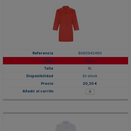
BA90940460
Rojo
XL
En stock
20,20 €