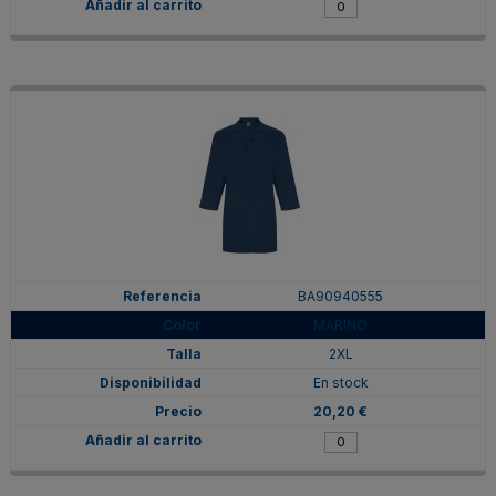
BA90940555
MARINO
2XL
En stock
20,20 €