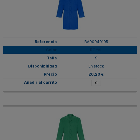
BA90940105
ROYAL
S
En stock
20,20 €