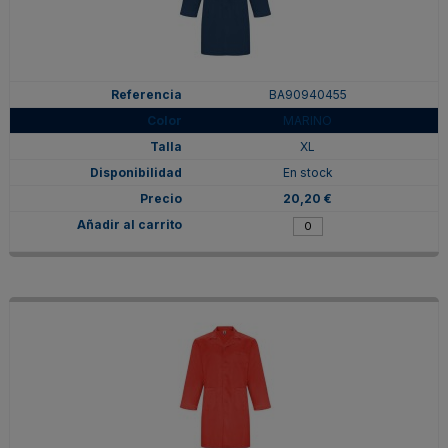
BA90940455
MARINO
XL
En stock
20,20 €