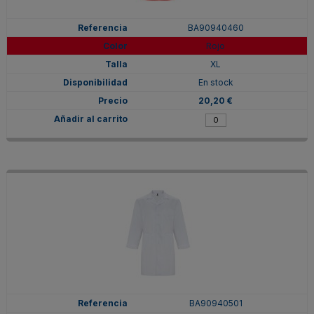
BA90940460
Rojo
XL
En stock
20,20 €
BA90940501