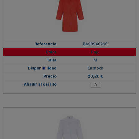
BA90940260
Rojo
M
En stock
20,20 €