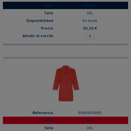
MARINO
3XL
En stock
20,20 €
BA90940660
Rojo
3XL