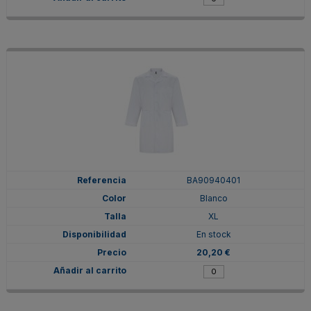
BA90940401
Blanco
XL
En stock
20,20 €