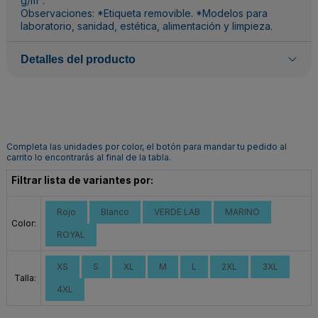
g/m².
Observaciones: *Etiqueta removible. *Modelos para
laboratorio, sanidad, estética, alimentación y limpieza.
Detalles del producto
Completa las unidades por color, el botón para mandar tu pedido al
carrito lo encontrarás al final de la tabla.
Filtrar lista de variantes por:
Rojo
Blanco
VERDE LAB
MARINO
Color:
ROYAL
XS
S
XL
M
L
2XL
3XL
Talla:
4XL