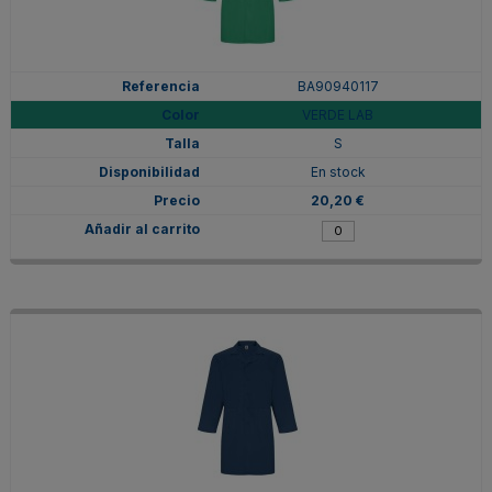
BA90940117
VERDE LAB
S
En stock
20,20 €