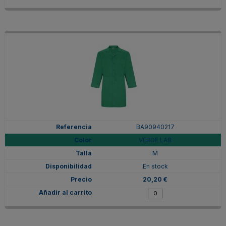
BA90940217
VERDE LAB
M
En stock
20,20 €