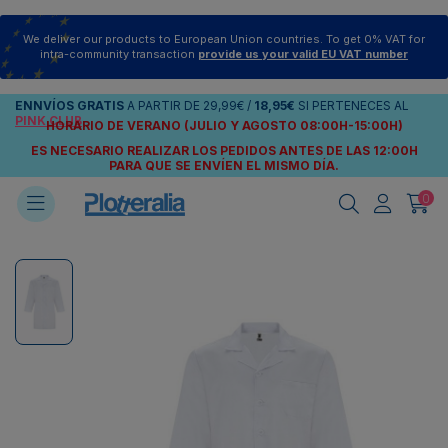
We deliver our products to European Union countries. To get 0% VAT for
intra-community transaction
provide us your valid EU VAT number
ENNVÍOS
GRATIS
A PARTIR DE
29,99€
/
18,95€
SI PERTENECES AL
PINK CLUB
HORARIO DE VERANO (JULIO Y AGOSTO 08:00H-15:00H)
ES NECESARIO REALIZAR LOS PEDIDOS ANTES DE LAS 12:00H
PARA QUE SE ENVÍEN
EL MISMO DÍA.
0