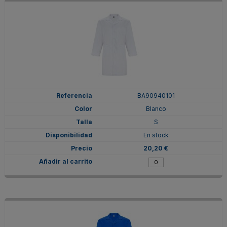
BA90940101
Blanco
S
En stock
20,20 €