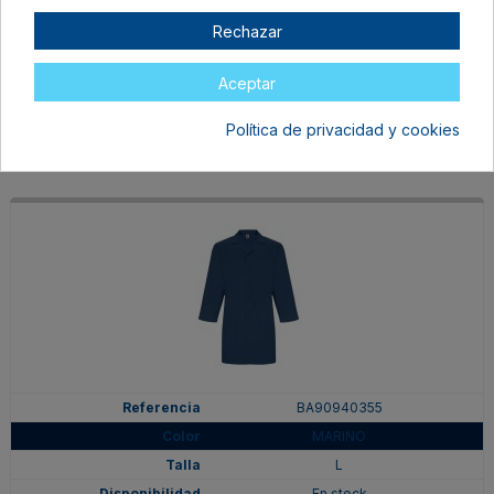
VERDE LAB
Rechazar
L
En stock
Aceptar
20,20 €
Política de privacidad y cookies
BA90940355
MARINO
L
En stock