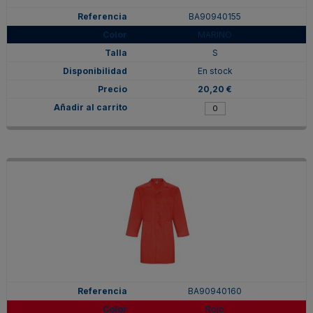
BA90940155
MARINO
S
En stock
20,20 €
BA90940160
Rojo