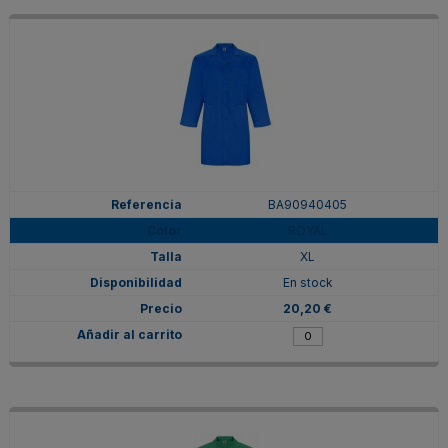
BA90940405
ROYAL
XL
En stock
20,20 €