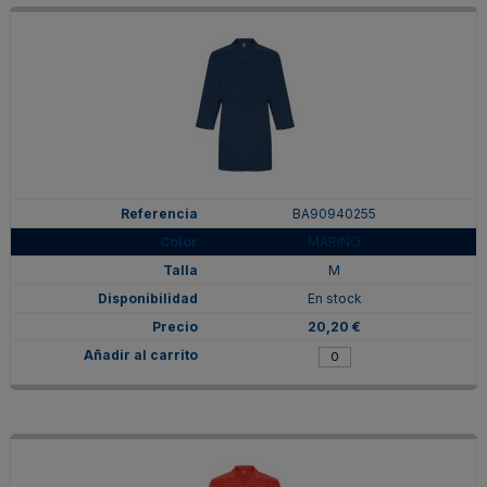
BA90940255
MARINO
M
En stock
20,20 €