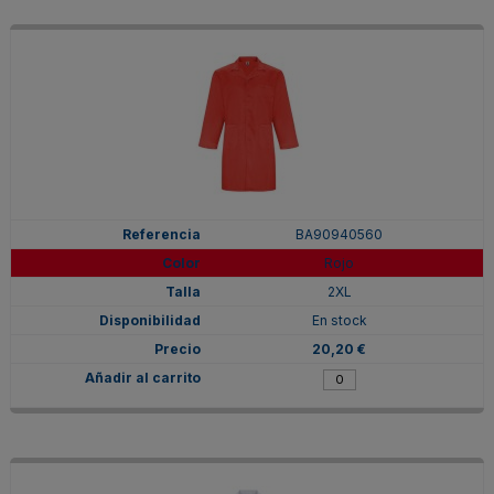
BA90940560
Rojo
2XL
En stock
20,20 €