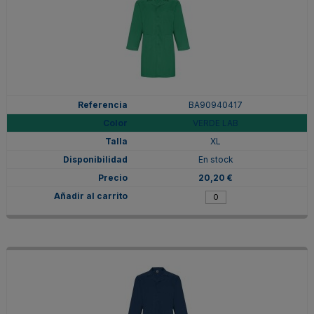
BA90940417
VERDE LAB
XL
En stock
20,20 €