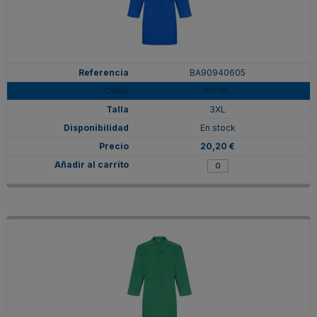
BA90940605
ROYAL
3XL
En stock
20,20 €