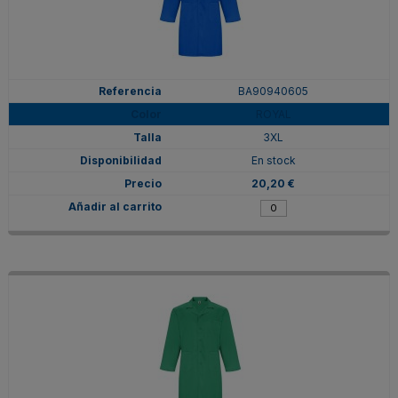
BA90940605
ROYAL
3XL
En stock
20,20 €