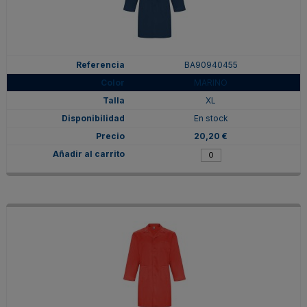
BA90940455
MARINO
XL
En stock
20,20 €