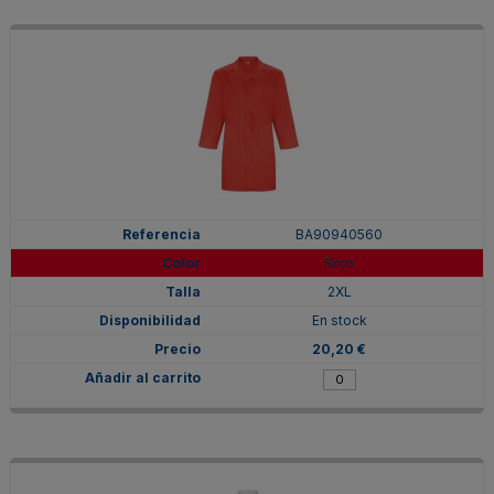
BA90940560
Rojo
2XL
En stock
20,20 €