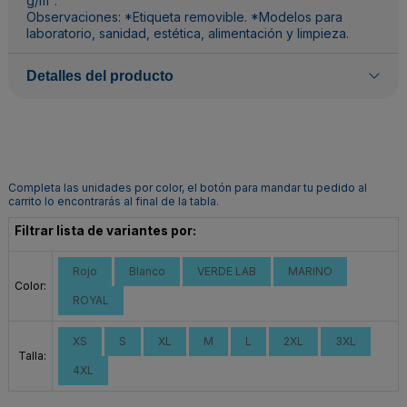
g/m².
Observaciones: *Etiqueta removible. *Modelos para
laboratorio, sanidad, estética, alimentación y limpieza.
Detalles del producto
Completa las unidades por color, el botón para mandar tu pedido al
carrito lo encontrarás al final de la tabla.
Filtrar lista de variantes por:
Rojo
Blanco
VERDE LAB
MARINO
Color:
ROYAL
XS
S
XL
M
L
2XL
3XL
Talla:
4XL