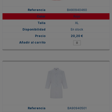
BA90940460
Rojo
XL
En stock
20,20 €
BA90940501