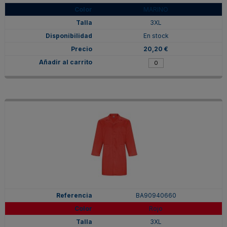
MARINO
3XL
En stock
20,20 €
BA90940660
Rojo
3XL