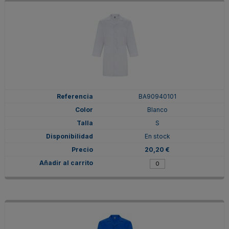
BA90940101
Blanco
S
En stock
20,20 €