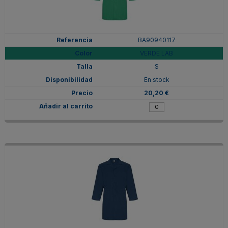
BA90940117
VERDE LAB
S
En stock
20,20 €