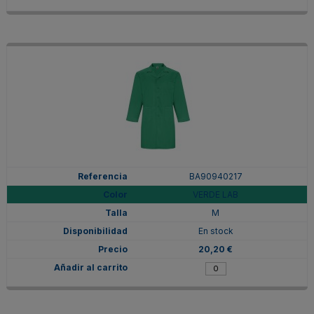
BA90940217
VERDE LAB
M
En stock
20,20 €