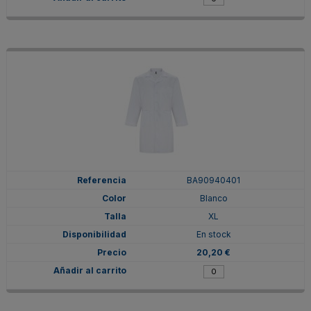
BA90940401
Blanco
XL
En stock
20,20 €