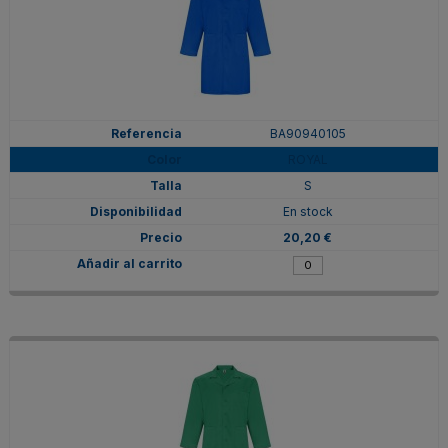
BA90940105
ROYAL
S
En stock
20,20 €