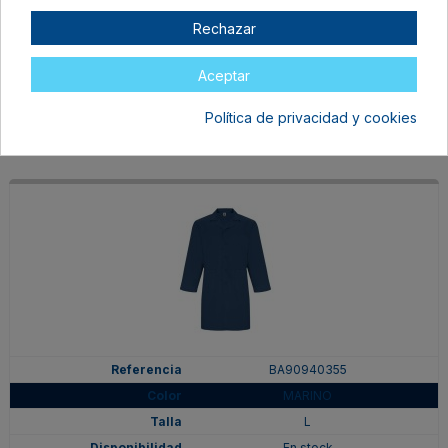
VERDE LAB
Rechazar
L
En stock
Aceptar
20,20 €
Política de privacidad y cookies
BA90940355
MARINO
L
En stock