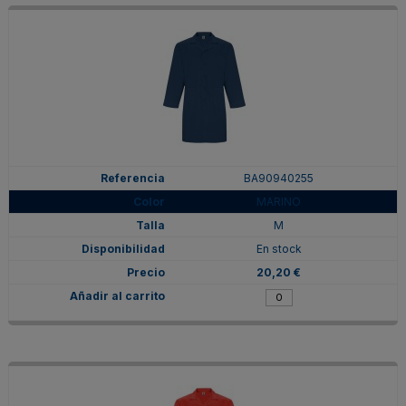
BA90940255
MARINO
M
En stock
20,20 €