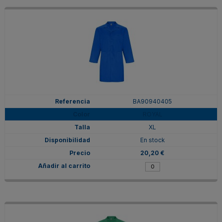
BA90940405
ROYAL
XL
En stock
20,20 €