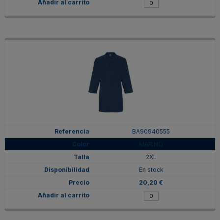
BA90940555
MARINO
2XL
En stock
20,20 €