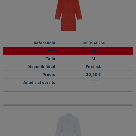
BA90940260
Rojo
M
En stock
20,20 €