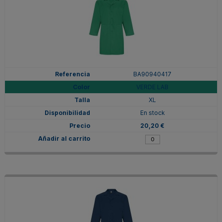
BA90940417
VERDE LAB
XL
En stock
20,20 €