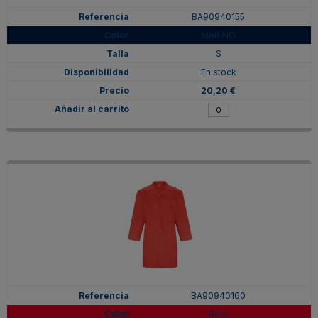
BA90940155
MARINO
S
En stock
20,20 €
BA90940160
Rojo