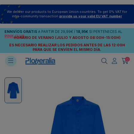
We deliver our products to European Union countries. To get 0% VAT for
intra-community transaction
provide us your valid EU VAT number
ENNVÍOS
GRATIS
A PARTIR DE
29,99€
/
18,95€
SI PERTENECES AL
PINK CLUB
HORARIO DE VERANO (JULIO Y AGOSTO 08:00H-15:00H)
ES NECESARIO REALIZAR LOS PEDIDOS ANTES DE LAS 12:00H
PARA QUE SE ENVÍEN
EL MISMO DÍA.
0