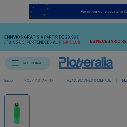
We deliver our products to E
ENNVÍOS
GRATIS
A PARTIR DE
29,99€
ES NECESARIO RE
/
18,95€
SI PERTENECES AL
PINK CLUB
CATEGORÍAS
Inicio
ROLY Y STAMINA
TAZAS, BIDONES & MENAJE
FL