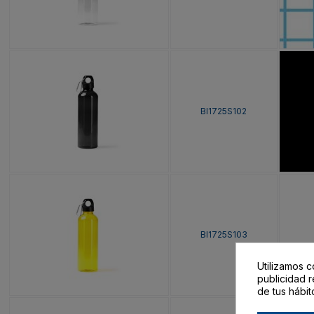
BI1725S102
BI1725S103
Utilizamos c
publicidad r
de tus hábit