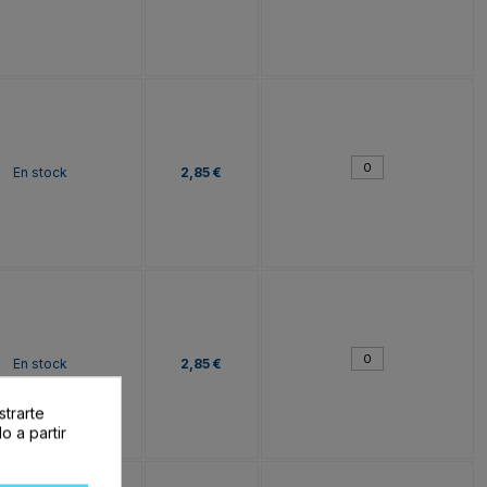
En stock
2,85 €
En stock
2,85 €
strarte
o a partir