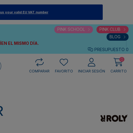
 us your valid EU VAT number
PINK SCHOOL
PINK CLUB
BLOG
VÍEN
EL MISMO DÍA.
PRESUPUESTO
0
0
COMPARAR
FAVORITO
INICIAR SESIÓN
CARRITO
R