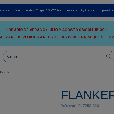
uropean Union countries. To get 0% VAT for intra-community transaction
provide
HORARIO DE VERANO (JULIO Y AGOSTO 08:00H-15:00H)
ALIZAR LOS PEDIDOS ANTES DE LAS 12:00H
PARA QUE SE EN
ANKER
FLANKE
Referencia
BI1725S1226