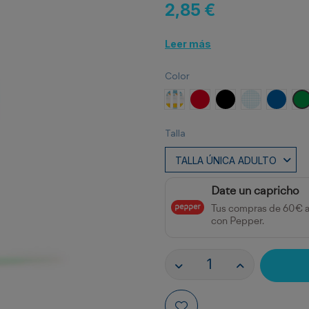
2,85 €
Leer más
Color
Amarillo
Rojo
Negro
Transparent
ROYAL
V
Talla
Date un capricho
Tus compras de 60€ 
con Pepper.