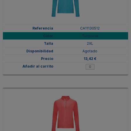
CA11130512
Turquesa
2XL
Agotado
13,42 €