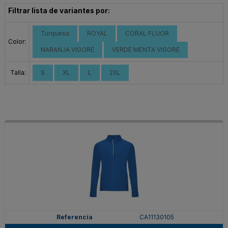
Filtrar lista de variantes por:
Turquesa
ROYAL
CORAL FLUOR
Color:
NARANJA VIGORE
VERDE MENTA VIGORE
Talla:
S
XL
L
2XL
CA11130105