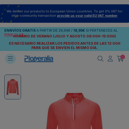
We deliver our products to European Union countries. To get 0% VAT for
intra-community transaction
provide us your valid EU VAT number
ENNVÍOS
GRATIS
A PARTIR DE
29,99€
/
18,95€
SI PERTENECES AL
PINK CLUB
HORARIO DE VERANO (JULIO Y AGOSTO 08:00H-15:00H)
ES NECESARIO REALIZAR LOS PEDIDOS ANTES DE LAS 12:00H
PARA QUE SE ENVÍEN
EL MISMO DÍA.
0