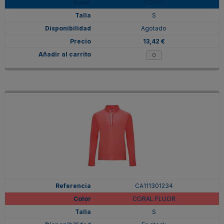
ROYAL
S
Agotado
13,42 €
CA111301234
CORAL FLUOR
S