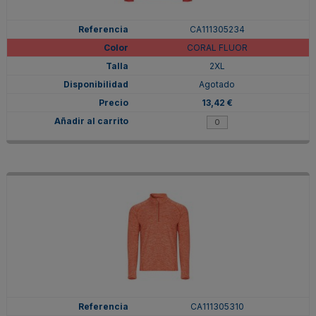
CA111305234
CORAL FLUOR
2XL
Agotado
13,42 €
CA111305310