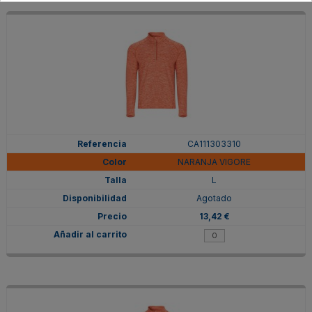
CA111303310
NARANJA VIGORE
L
Agotado
13,42 €