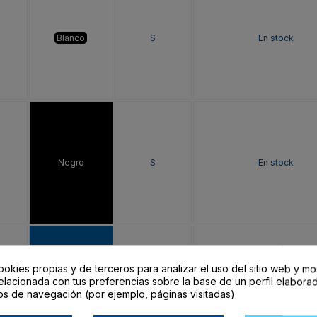
Blanco
S
En stock
Negro
S
En stock
ookies propias y de terceros para analizar el uso del sitio web y mo
elacionada con tus preferencias sobre la base de un perfil elaborad
ROYAL
S
En stock
os de navegación (por ejemplo, páginas visitadas).