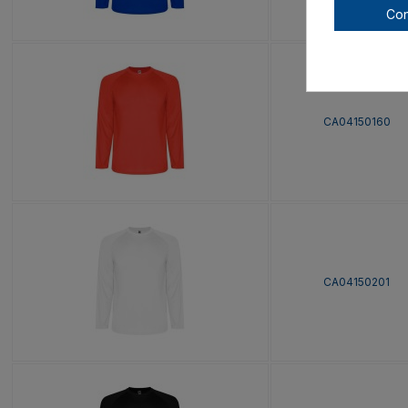
Con
CA04150160
CA04150201