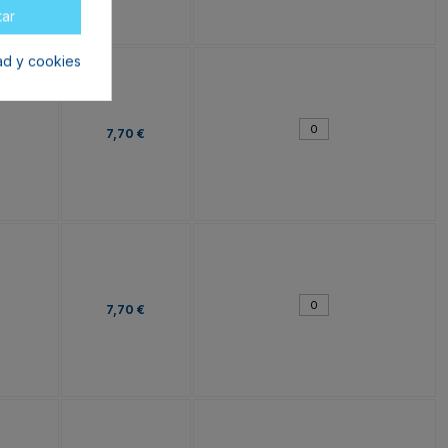
tar
dad y cookies
7,70 €
7,70 €