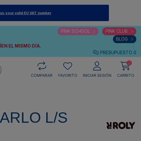
 us your valid EU VAT number
PINK SCHOOL
PINK CLUB
BLOG
VÍEN
EL MISMO DÍA.
PRESUPUESTO
0
0
COMPARAR
FAVORITO
INICIAR SESIÓN
CARRITO
ARLO L/S