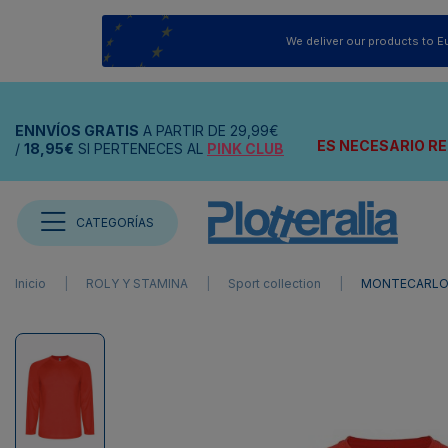
We deliver our products to E
ENNVÍOS
GRATIS
A PARTIR DE
29,99€
ES NECESARIO RE
/
18,95€
SI PERTENECES AL
PINK CLUB
CATEGORÍAS
Inicio
ROLY Y STAMINA
Sport collection
MONTECARLO 