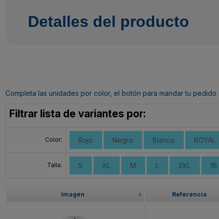
Detalles del producto
Completa las unidades por color, el botón para mandar tu pedido al c
Filtrar lista de variantes por:
Color:
Rojo
Negro
Blanco
ROYAL
Talla:
S
XL
M
L
2XL
16
Imagen
Referencia