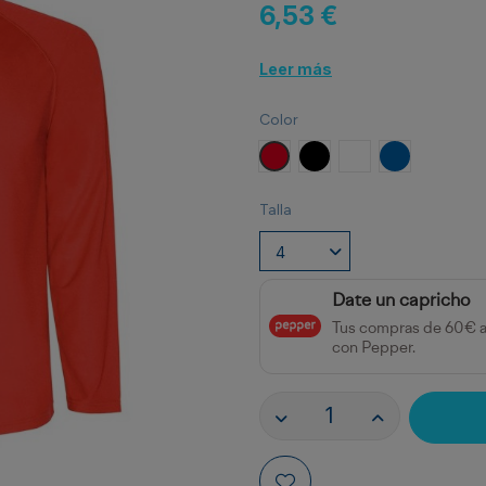
6,53 €
Leer más
Color
Rojo
Negro
Blanco
ROYAL
Talla
Date un capricho
Tus compras de 60€ 
con Pepper.