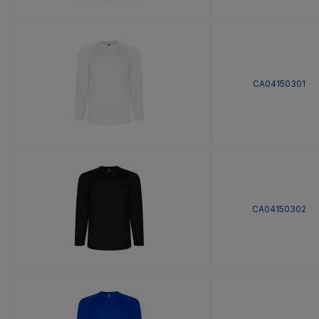
CA04150301
CA04150302