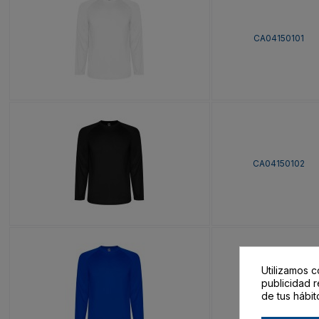
CA04150101
CA04150102
Utilizamos c
publicidad r
CA04150105
de tus hábit