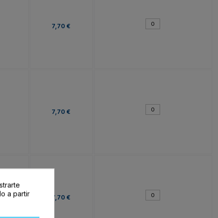
7,70 €
7,70 €
strarte
o a partir
7,70 €