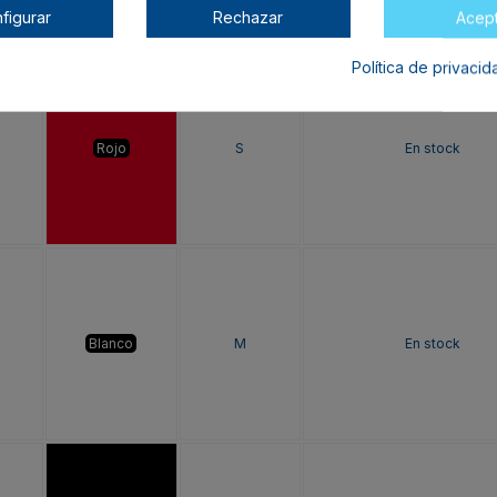
figurar
Rechazar
Acep
Política de privaci
Rojo
S
En stock
Blanco
M
En stock