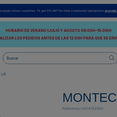
uropean Union countries. To get 0% VAT for intra-community transaction
provide
HORARIO DE VERANO (JULIO Y AGOSTO 08:00H-15:00H)
ALIZAR LOS PEDIDOS ANTES DE LAS 12:00H
PARA QUE SE EN
L/S
MONTEC
Referencia
CA04152260