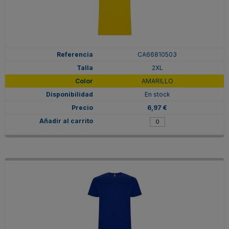
CA66810503
2XL
AMARILLO
En stock
6,97 €