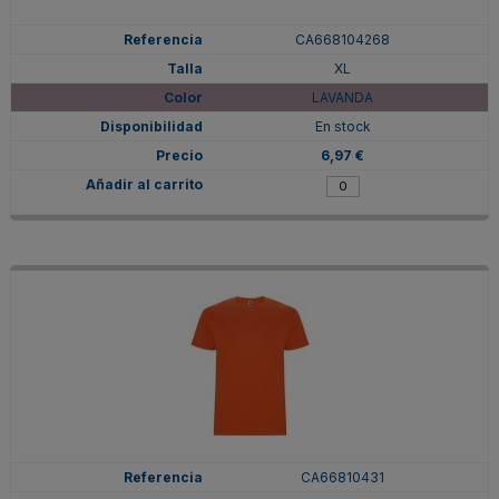
CA668104268
XL
LAVANDA
En stock
6,97 €
CA66810431