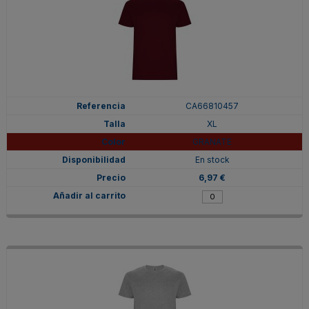
CA66810457
XL
GRANATE
En stock
6,97 €