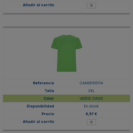
CA668105114
2XL
VERDE OASIS
En stock
6,97 €