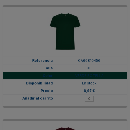
CA66810456
XL
VERDE BOTELLA
En stock
6,97 €