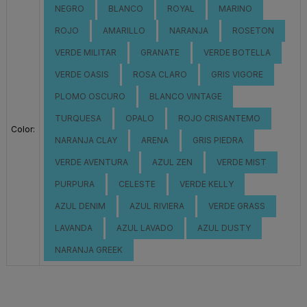
NEGRO
BLANCO
ROYAL
MARINO
ROJO
AMARILLO
NARANJA
ROSETON
VERDE MILITAR
GRANATE
VERDE BOTELLA
VERDE OASIS
ROSA CLARO
GRIS VIGORE
PLOMO OSCURO
BLANCO VINTAGE
TURQUESA
OPALO
ROJO CRISANTEMO
Color:
NARANJA CLAY
ARENA
GRIS PIEDRA
VERDE AVENTURA
AZUL ZEN
VERDE MIST
PURPURA
CELESTE
VERDE KELLY
AZUL DENIM
AZUL RIVIERA
VERDE GRASS
LAVANDA
AZUL LAVADO
AZUL DUSTY
NARANJA GREEK