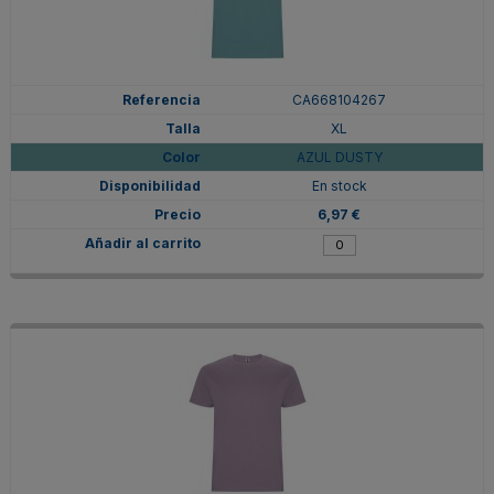
CA668104267
XL
AZUL DUSTY
En stock
6,97 €