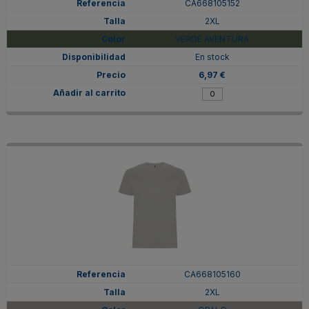
CA668105152
2XL
VERDE AVENTURA
En stock
6,97 €
CA668105160
2XL