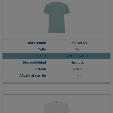
CA668105126
2XL
AZUL LAVADO
En stock
6,97 €