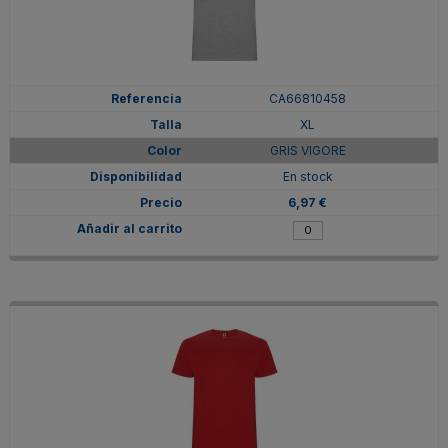
CA66810458
XL
GRIS VIGORE
En stock
6,97 €