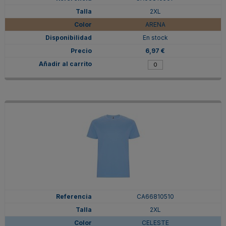
2XL
ARENA
En stock
6,97 €
CA66810510
2XL
CELESTE