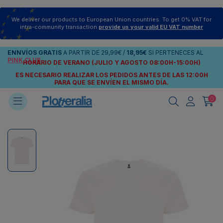
We deliver our products to European Union countries. To get 0% VAT for
intra-community transaction
provide us your valid EU VAT number
ENNVÍOS
GRATIS
A PARTIR DE
29,99€
/
18,95€
SI PERTENECES AL
PINK CLUB
HORARIO DE VERANO (JULIO Y AGOSTO 08:00H-15:00H)
ES NECESARIO REALIZAR LOS PEDIDOS ANTES DE LAS 12:00H
PARA QUE SE ENVÍEN
EL MISMO DÍA.
0