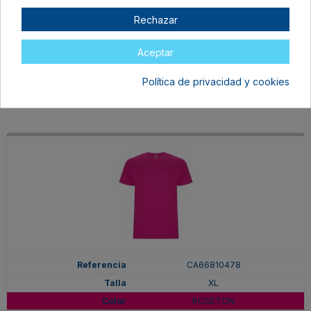
XL
Rechazar
PURPURA
En stock
Aceptar
6,97 €
Política de privacidad y cookies
CA66810478
XL
ROSETON