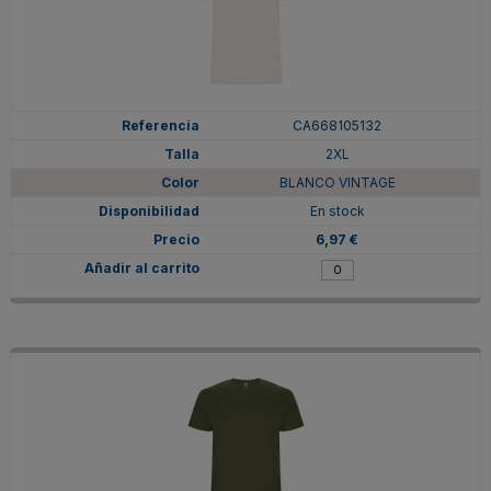
CA668105132
2XL
BLANCO VINTAGE
En stock
6,97 €