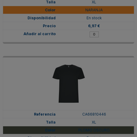
XL
NARANJA
En stock
6,97 €
CA66810446
XL
PLOMO OSCURO