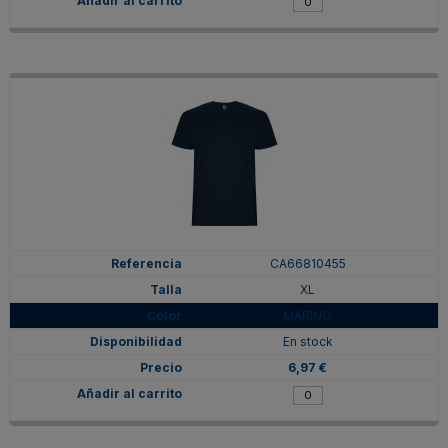
CA66810455
XL
MARINO
En stock
6,97 €