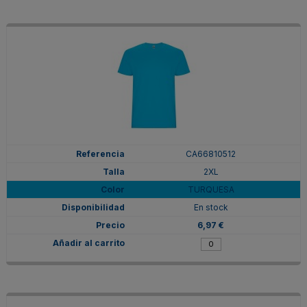
CA66810512
2XL
TURQUESA
En stock
6,97 €