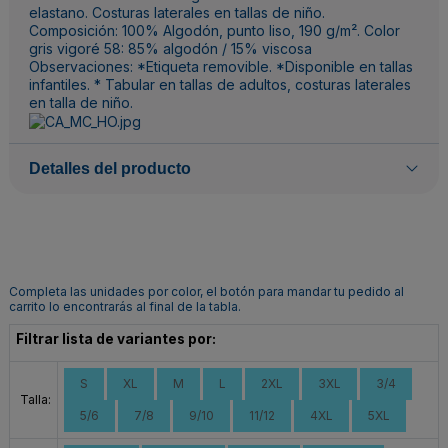
elastano. Costuras laterales en tallas de niño.
Composición: 100% Algodón, punto liso, 190 g/m². Color
gris vigoré 58: 85% algodón / 15% viscosa
Observaciones: *Etiqueta removible. *Disponible en tallas
infantiles. * Tabular en tallas de adultos, costuras laterales
en talla de niño.
Detalles del producto
Completa las unidades por color, el botón para mandar tu pedido al
carrito lo encontrarás al final de la tabla.
Filtrar lista de variantes por:
S
XL
M
L
2XL
3XL
3/4
Talla:
5/6
7/8
9/10
11/12
4XL
5XL