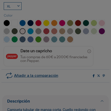
Color
NEGRO
BLANCO
ROYAL
MARINO
ROJO
AMARILLO
NARANJA
ROSETON
VERDE MILITAR
GRANATE
VERDE BOTELLA
VERDE OAS
ROSA
GRIS VIGORE
PLOMO OSCURO
BLANCO VINTAGE
TURQUESA
OPALO
ROJO CRISANTEMO
NARANJA CLAY
ARENA
GRIS PIEDRA
VERDE AVENTURA
AZUL ZEN
VERDE MIS
PURP
CELESTE
VERDE KELLY
AZUL DENIM
AZUL RIVIERA
VERDE GRASS
LAVANDA
AZUL LAVADO
AZUL DUSTY
NARANJA GREEK
Date un capricho
Tus compras de 60€ a 2000€ financiadas
con Pepper.
Añadir a la comparación
Descripción
Camiseta tubular de manga corta. Cuello redondo con