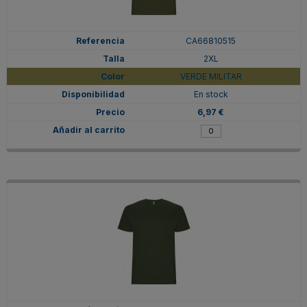
CA66810515
2XL
VERDE MILITAR
En stock
6,97 €