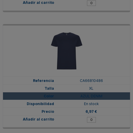
CA66810486
XL
AZUL DENIM
En stock
6,97 €