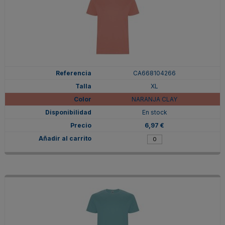
CA668104266
XL
NARANJA CLAY
En stock
6,97 €