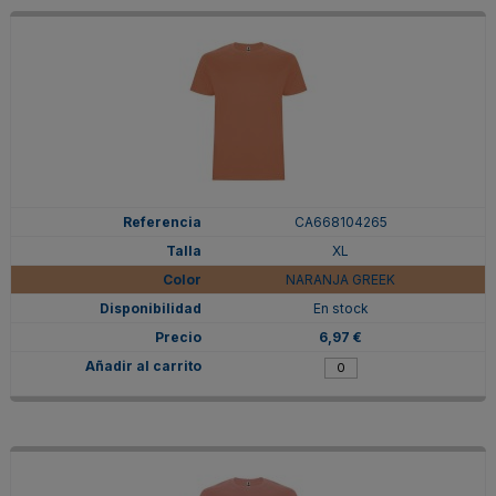
CA668104265
XL
NARANJA GREEK
En stock
6,97 €