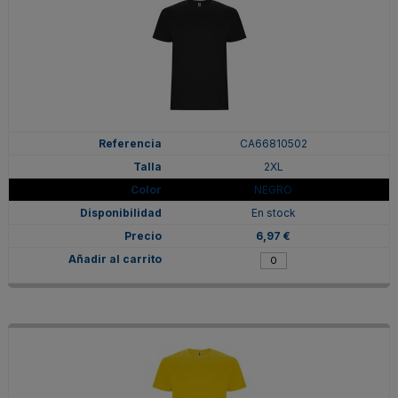
CA66810502
2XL
NEGRO
En stock
6,97 €