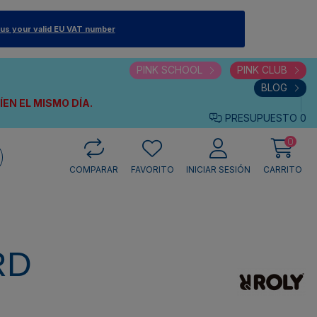
 us your valid EU VAT number
PINK SCHOOL
PINK CLUB
BLOG
VÍEN
EL MISMO DÍA.
PRESUPUESTO
0
0
COMPARAR
FAVORITO
INICIAR SESIÓN
CARRITO
RD