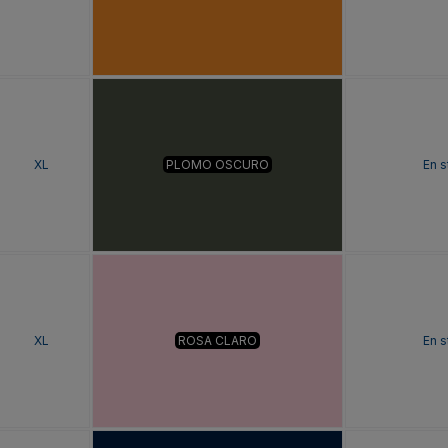
XL
PLOMO OSCURO
En s
XL
ROSA CLARO
En s