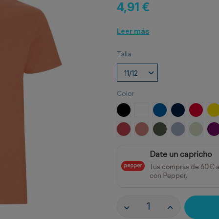
4,91 €
Leer más
Talla
Color
NEGRO
BLANCO
ROYAL
MARINO
ROJO
A
ROJO CRISANTEMO
NARANJA CLAY
VERDE AVENTUR
AZUL ZEN
VERDE
P
Date un capricho
Tus compras de 60€ 
con Pepper.