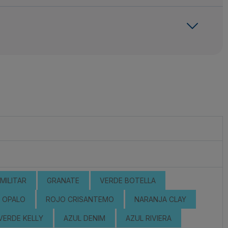
MILITAR
GRANATE
VERDE BOTELLA
OPALO
ROJO CRISANTEMO
NARANJA CLAY
VERDE KELLY
AZUL DENIM
AZUL RIVIERA