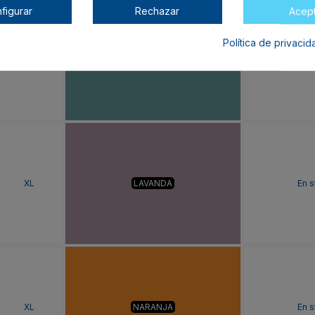
figurar
Rechazar
Acep
Política de privaci
XL
AZUL DUSTY
En s
XL
LAVANDA
En s
XL
NARANJA
En s