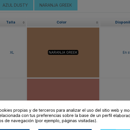
AZUL DUSTY
NARANJA GREEK
Talla
Color
Disponi
XL
NARANJA GREEK
En s
XL
NARANJA CLAY
En s
ookies propias y de terceros para analizar el uso del sitio web y mo
elacionada con tus preferencias sobre la base de un perfil elaborad
os de navegación (por ejemplo, páginas visitadas).