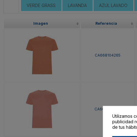
VERDE GRASS
LAVANDA
AZUL LAVADO
Imagen
Referencia
CA668104265
CA668104266
Utilizamos c
publicidad r
de tus hábit