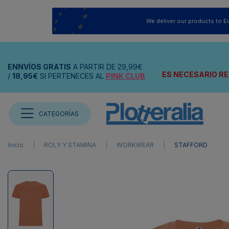
We deliver our products to E
ENNVÍOS
GRATIS
A PARTIR DE
29,99€
ES NECESARIO RE
/
18,95€
SI PERTENECES AL
PINK CLUB
CATEGORÍAS
Inicio
ROLY Y STAMINA
WORKWEAR
STAFFORD