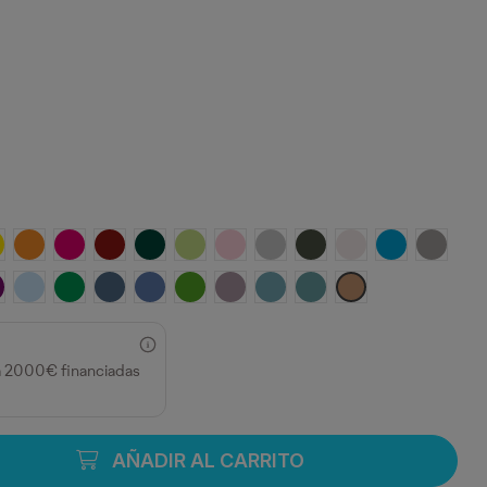
MARILLO
NARANJA
ROSETON
GRANATE
VERDE BOTELLA
VERDE OASIS
ROSA CLARO
GRIS VIGORE
PLOMO OSCURO
BLANCO VINTAGE
TURQUESA
OPALO
A
 MIST
URPURA
CELESTE
VERDE KELLY
AZUL DENIM
AZUL RIVIERA
VERDE GRASS
LAVANDA
AZUL LAVADO
AZUL DUSTY
NARANJA GREEK
a 2000€ financiadas
AÑADIR AL CARRITO