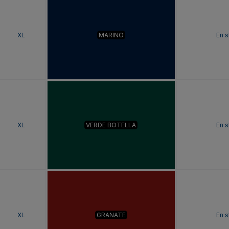
XL
MARINO
En s
XL
VERDE BOTELLA
En s
XL
GRANATE
En s