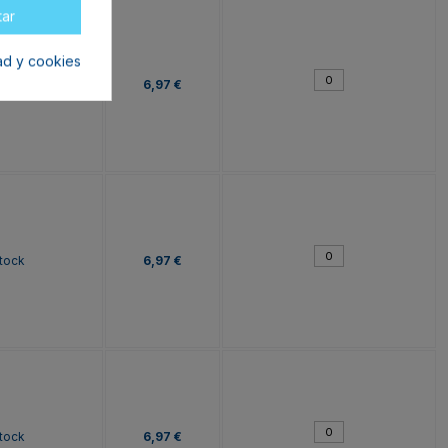
tar
dad y cookies
tock
6,97 €
tock
6,97 €
tock
6,97 €