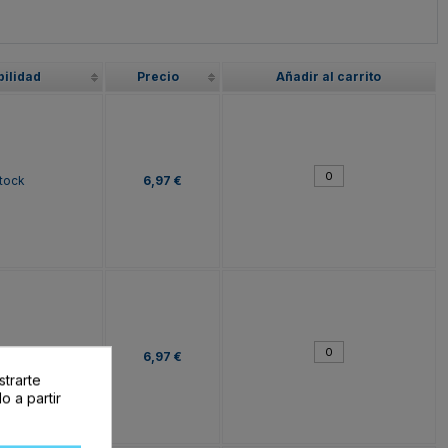
bilidad
Precio
Añadir al carrito
tock
6,97 €
tock
6,97 €
strarte
o a partir