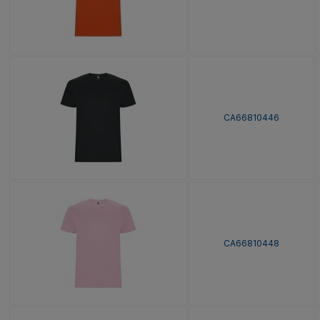
CA66810446
CA66810448