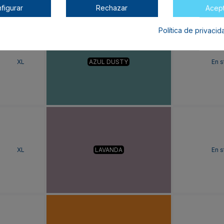
figurar
Rechazar
Acep
Política de privaci
XL
AZUL DUSTY
En s
XL
LAVANDA
En s