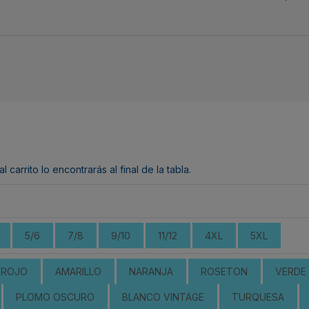
arrito lo encontrarás al final de la tabla.
5/6
7/8
9/10
11/12
4XL
5XL
ROJO
AMARILLO
NARANJA
ROSETON
VERDE 
PLOMO OSCURO
BLANCO VINTAGE
TURQUESA