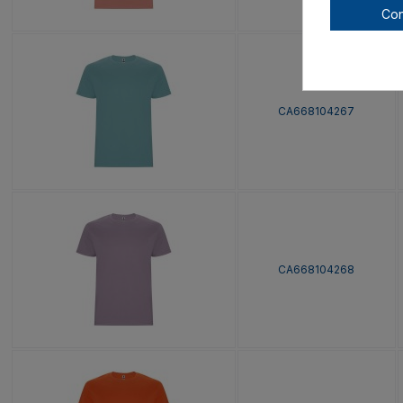
Con
CA668104267
CA668104268