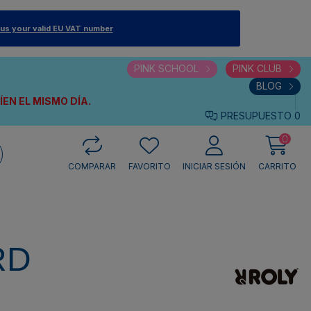
 us your valid EU VAT number
PINK SCHOOL
PINK CLUB
BLOG
VÍEN
EL MISMO DÍA.
PRESUPUESTO
0
0
COMPARAR
FAVORITO
INICIAR SESIÓN
CARRITO
RD