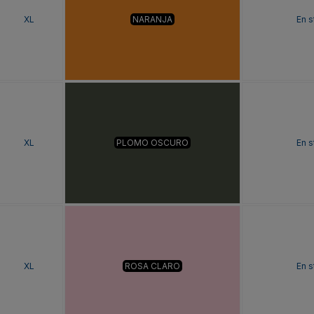
XL
NARANJA
En s
XL
PLOMO OSCURO
En s
XL
ROSA CLARO
En s