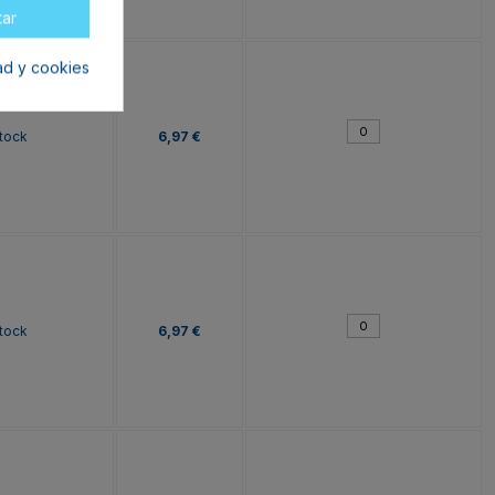
tar
dad y cookies
tock
6,97 €
tock
6,97 €