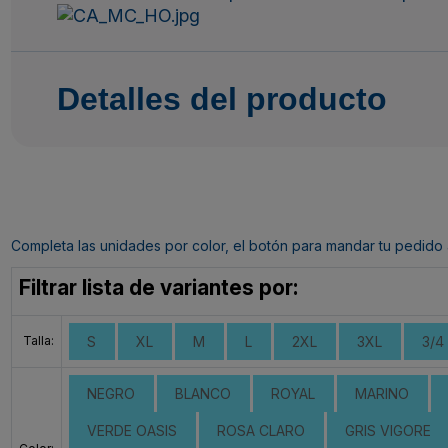
Detalles del producto
Completa las unidades por color, el botón para mandar tu pedido al c
Filtrar lista de variantes por:
Talla:
S
XL
M
L
2XL
3XL
3/4
NEGRO
BLANCO
ROYAL
MARINO
VERDE OASIS
ROSA CLARO
GRIS VIGORE