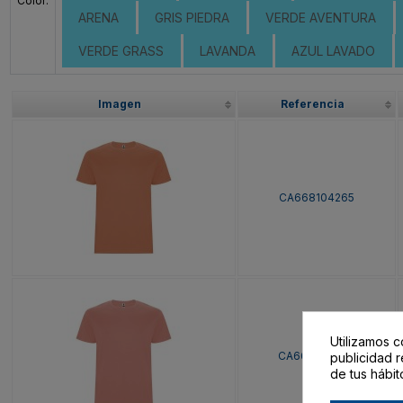
Color:
ARENA
GRIS PIEDRA
VERDE AVENTURA
VERDE GRASS
LAVANDA
AZUL LAVADO
Imagen
Referencia
CA668104265
Utilizamos c
CA668104266
publicidad r
de tus hábit