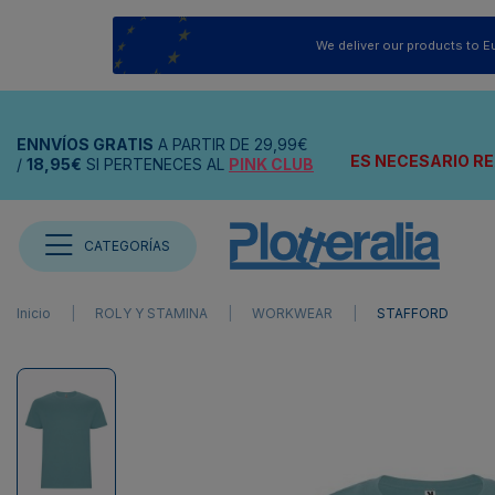
We deliver our products to E
ENNVÍOS
GRATIS
A PARTIR DE
29,99€
ES NECESARIO RE
/
18,95€
SI PERTENECES AL
PINK CLUB
CATEGORÍAS
Inicio
ROLY Y STAMINA
WORKWEAR
STAFFORD