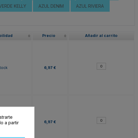
VERDE KELLY
AZUL DENIM
AZUL RIVIERA
bilidad
Precio
Añadir al carrito
tock
6,97 €
strarte
tock
6,97 €
o a partir