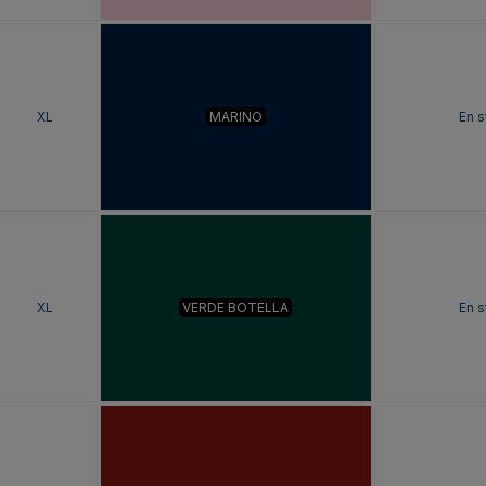
XL
MARINO
En s
XL
VERDE BOTELLA
En s