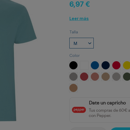
6,97 €
Leer más
Talla
Color
NEGRO
BLANCO
ROYAL
MARINO
ROJO
A
OPALO
ROJO CRISANTEMO
NARANJA CLAY
ARENA
GRIS P
V
NARANJA GREEK
Date un capricho
Tus compras de 60€ 
con Pepper.