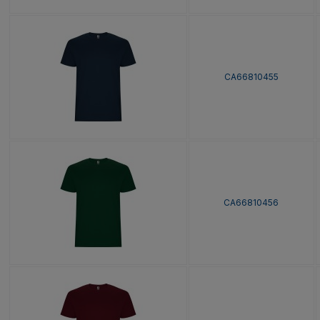
CA66810455
CA66810456