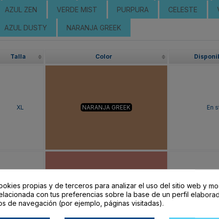
AZUL ZEN
VERDE MIST
PURPURA
CELESTE
AZUL DUSTY
NARANJA GREEK
Talla
Color
Disponi
XL
NARANJA GREEK
En s
ookies propias y de terceros para analizar el uso del sitio web y mo
XL
NARANJA CLAY
En s
elacionada con tus preferencias sobre la base de un perfil elaborad
os de navegación (por ejemplo, páginas visitadas).