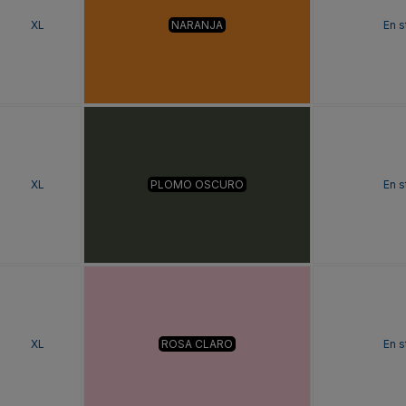
XL
NARANJA
En s
XL
PLOMO OSCURO
En s
XL
ROSA CLARO
En s