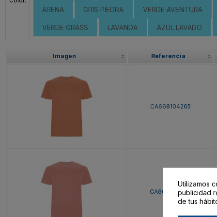
Color:
ARENA
GRIS PIEDRA
VERDE AVENTURA
VERDE GRASS
LAVANDA
AZUL LAVADO
Imagen
Referencia
CA668104265
Utilizamos c
CA668104266
publicidad r
de tus hábit