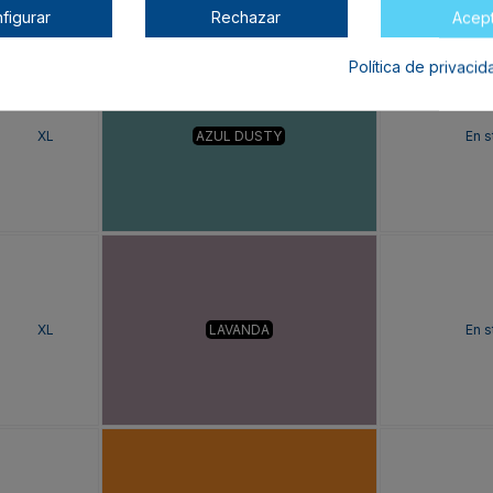
figurar
Rechazar
Acep
Política de privaci
XL
AZUL DUSTY
En s
XL
LAVANDA
En s