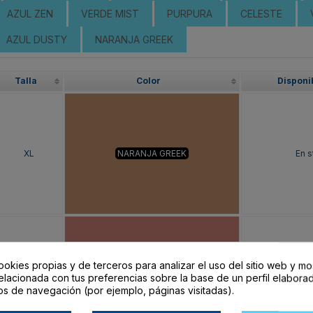
AZUL ZEN
VERDE MIST
PURPURA
CELESTE
AZUL DUSTY
NARANJA GREEK
Talla
Color
Disponi
XL
NARANJA GREEK
En s
ookies propias y de terceros para analizar el uso del sitio web y mo
XL
NARANJA CLAY
En s
elacionada con tus preferencias sobre la base de un perfil elaborad
os de navegación (por ejemplo, páginas visitadas).