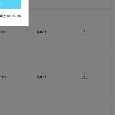
tar
dad y cookies
tock
6,97 €
tock
6,97 €