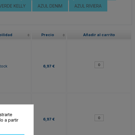
VERDE KELLY
AZUL DENIM
AZUL RIVIERA
bilidad
Precio
Añadir al carrito
tock
6,97 €
strarte
tock
6,97 €
o a partir