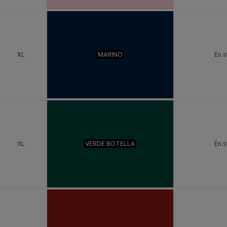
XL
MARINO
En s
XL
VERDE BOTELLA
En s