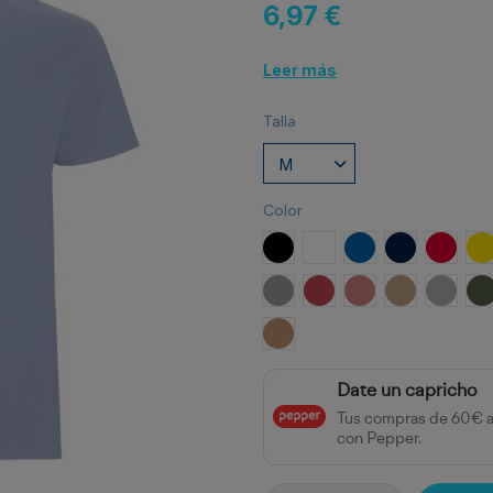
6,97 €
Leer más
Talla
Color
NEGRO
BLANCO
ROYAL
MARINO
ROJO
A
OPALO
ROJO CRISANTEMO
NARANJA CLAY
ARENA
GRIS P
V
NARANJA GREEK
Date un capricho
Tus compras de 60€ 
con Pepper.