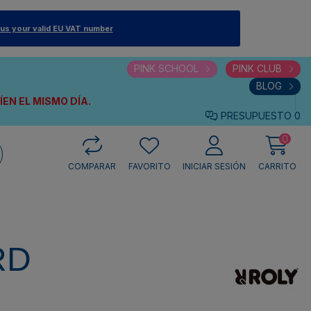
 us your valid EU VAT number
PINK SCHOOL
PINK CLUB
BLOG
VÍEN
EL MISMO DÍA.
PRESUPUESTO
0
0
COMPARAR
FAVORITO
INICIAR SESIÓN
CARRITO
RD