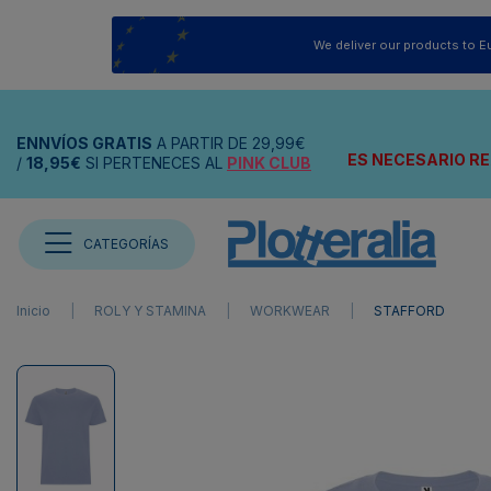
We deliver our products to E
ENNVÍOS
GRATIS
A PARTIR DE
29,99€
ES NECESARIO RE
/
18,95€
SI PERTENECES AL
PINK CLUB
CATEGORÍAS
Inicio
ROLY Y STAMINA
WORKWEAR
STAFFORD