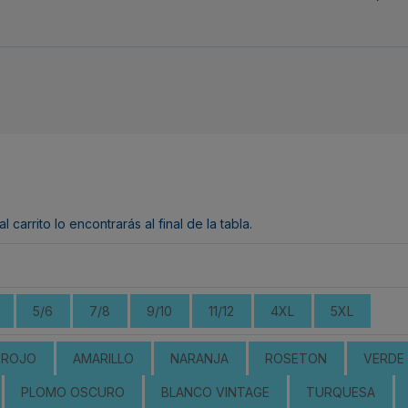
arrito lo encontrarás al final de la tabla.
5/6
7/8
9/10
11/12
4XL
5XL
ROJO
AMARILLO
NARANJA
ROSETON
VERDE 
PLOMO OSCURO
BLANCO VINTAGE
TURQUESA