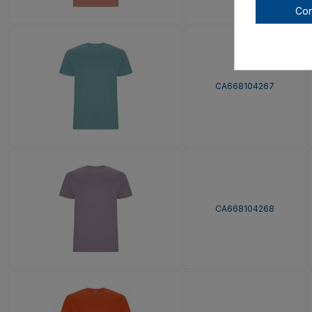
Con
CA668104267
CA668104268