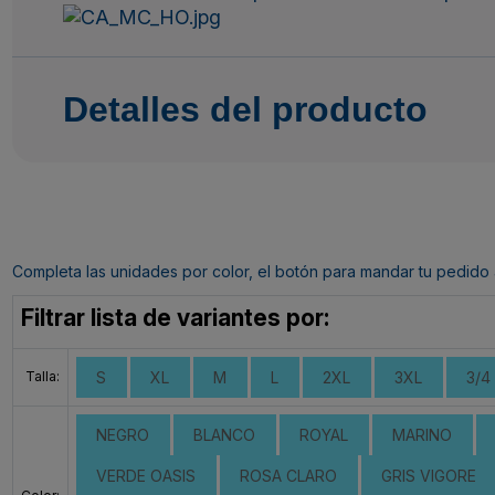
Detalles del producto
Completa las unidades por color, el botón para mandar tu pedido al c
Filtrar lista de variantes por:
Talla:
S
XL
M
L
2XL
3XL
3/4
NEGRO
BLANCO
ROYAL
MARINO
VERDE OASIS
ROSA CLARO
GRIS VIGORE