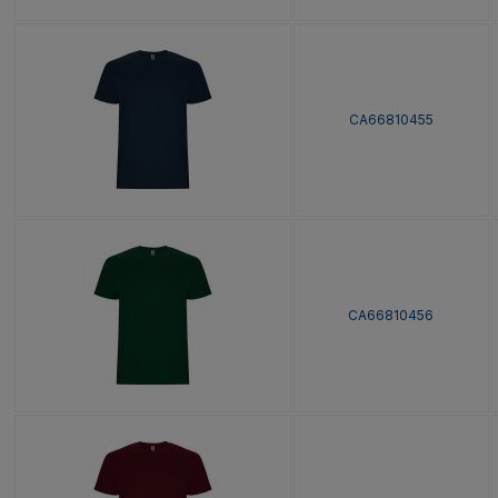
CA66810455
CA66810456