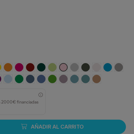
MARILLO
NARANJA
ROSETON
GRANATE
VERDE BOTELLA
VERDE OASIS
ROSA CLARO
GRIS VIGORE
PLOMO OSCURO
BLANCO VINTAGE
TURQUESA
OPALO
A
 MIST
URPURA
CELESTE
VERDE KELLY
AZUL DENIM
AZUL RIVIERA
VERDE GRASS
LAVANDA
AZUL LAVADO
AZUL DUSTY
NARANJA GREEK
a 2000€ financiadas
AÑADIR AL CARRITO