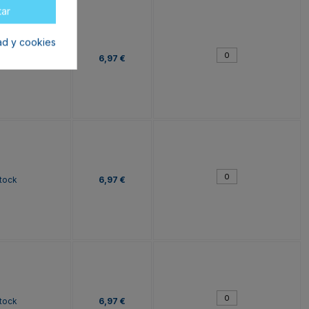
tar
dad y cookies
tock
6,97 €
tock
6,97 €
tock
6,97 €