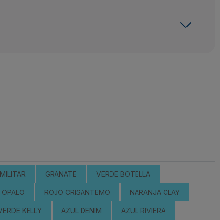
MILITAR
GRANATE
VERDE BOTELLA
OPALO
ROJO CRISANTEMO
NARANJA CLAY
VERDE KELLY
AZUL DENIM
AZUL RIVIERA