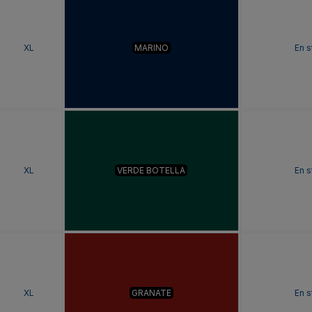
XL
MARINO
En s
XL
VERDE BOTELLA
En s
XL
GRANATE
En s