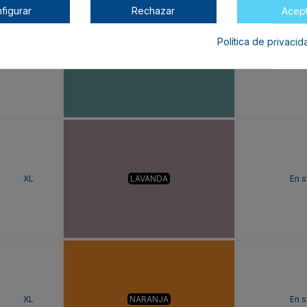
figurar
Rechazar
Acep
Política de privaci
XL
AZUL DUSTY
En s
XL
LAVANDA
En s
XL
NARANJA
En s