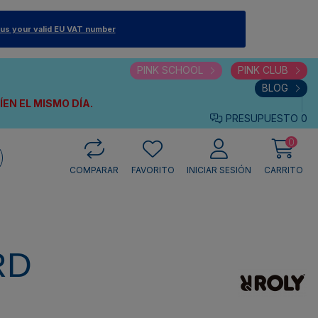
 us your valid EU VAT number
PINK SCHOOL
PINK CLUB
BLOG
VÍEN
EL MISMO DÍA.
PRESUPUESTO
0
0
COMPARAR
FAVORITO
INICIAR SESIÓN
CARRITO
RD