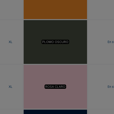
XL
PLOMO OSCURO
En s
XL
ROSA CLARO
En s