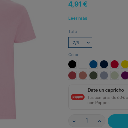
4,91 €
Leer más
Talla
Color
NEGRO
BLANCO
ROYAL
MARINO
ROJO
A
ROJO CRISANTEMO
NARANJA CLAY
VERDE AVENTUR
AZUL ZEN
VERDE
P
Date un capricho
Tus compras de 60€ 
con Pepper.