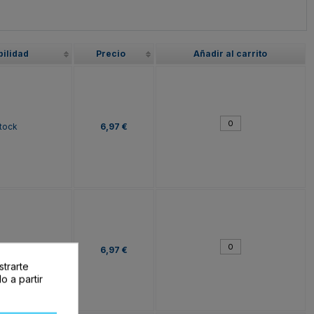
bilidad
Precio
Añadir al carrito
tock
6,97 €
tock
6,97 €
strarte
o a partir