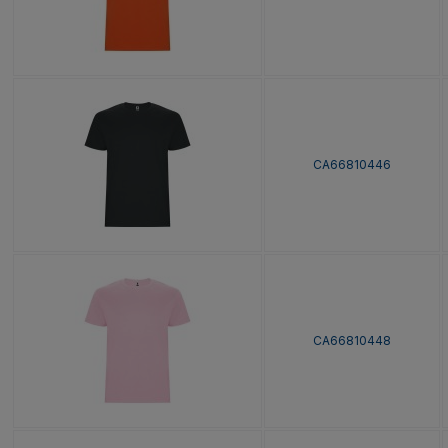
CA66810446
CA66810448