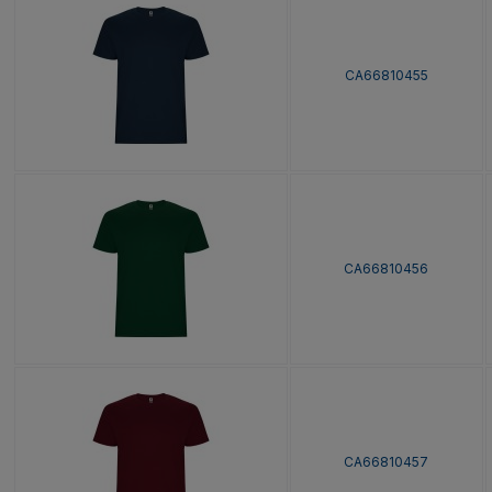
CA66810455
CA66810456
CA66810457