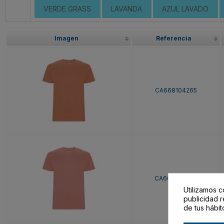
VERDE GRASS
LAVANDA
AZUL LAVADO
Imagen
Referencia
CA668104265
CA668104266
Utilizamos c
publicidad r
de tus hábit