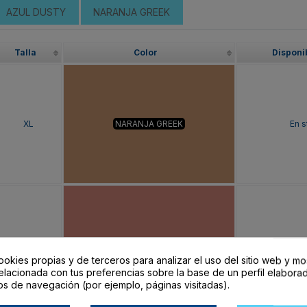
AZUL DUSTY
NARANJA GREEK
Talla
Color
Disponi
XL
NARANJA GREEK
En s
XL
NARANJA CLAY
En s
ookies propias y de terceros para analizar el uso del sitio web y mo
elacionada con tus preferencias sobre la base de un perfil elaborad
os de navegación (por ejemplo, páginas visitadas).