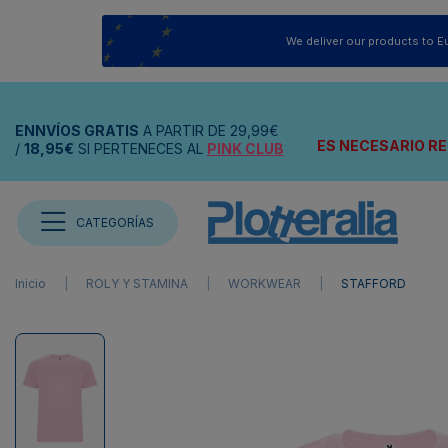
We deliver our products to E
ENNVÍOS
GRATIS
A PARTIR DE
29,99€
ES NECESARIO RE
/
18,95€
SI PERTENECES AL
PINK CLUB
CATEGORÍAS
Inicio
ROLY Y STAMINA
WORKWEAR
STAFFORD