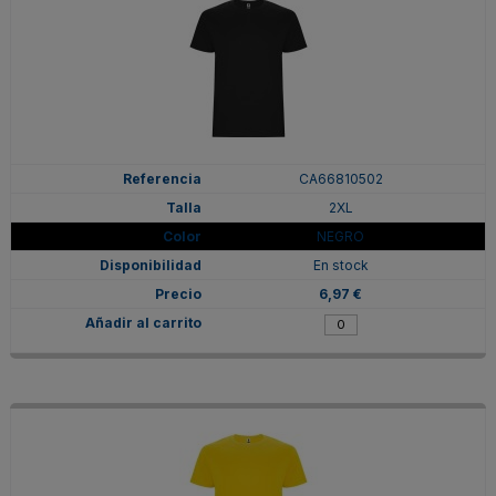
CA66810502
2XL
NEGRO
En stock
6,97 €