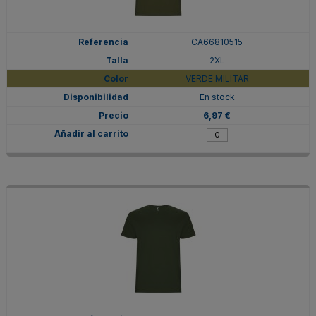
CA66810515
2XL
VERDE MILITAR
En stock
6,97 €