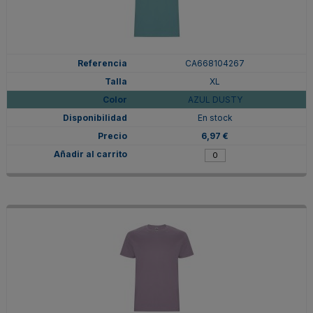
CA668104267
XL
AZUL DUSTY
En stock
6,97 €