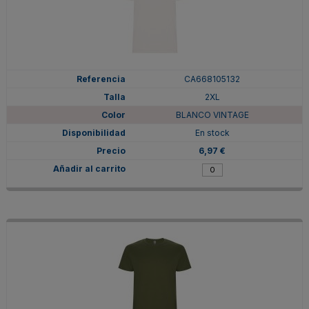
CA668105132
2XL
BLANCO VINTAGE
En stock
6,97 €