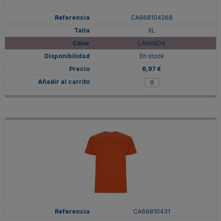
CA668104268
XL
LAVANDA
En stock
6,97 €
CA66810431