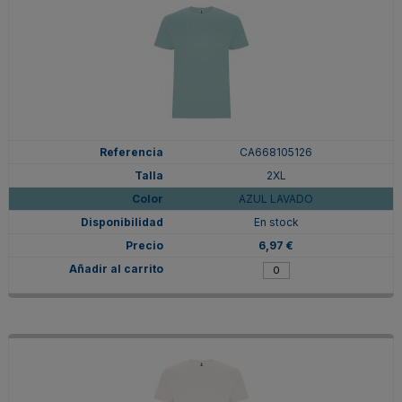
CA668105126
2XL
AZUL LAVADO
En stock
6,97 €