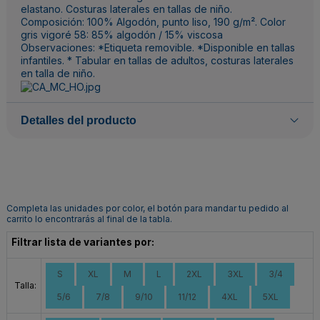
elastano. Costuras laterales en tallas de niño.
Composición: 100% Algodón, punto liso, 190 g/m². Color
gris vigoré 58: 85% algodón / 15% viscosa
Observaciones: *Etiqueta removible. *Disponible en tallas
infantiles. * Tabular en tallas de adultos, costuras laterales
en talla de niño.
Detalles del producto
Completa las unidades por color, el botón para mandar tu pedido al
carrito lo encontrarás al final de la tabla.
Filtrar lista de variantes por:
S
XL
M
L
2XL
3XL
3/4
Talla:
5/6
7/8
9/10
11/12
4XL
5XL