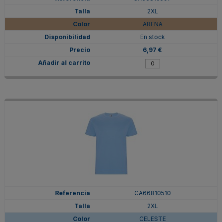
2XL
ARENA
En stock
6,97 €
CA66810510
2XL
CELESTE