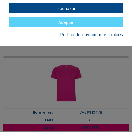
XL
Rechazar
PURPURA
En stock
Aceptar
6,97 €
Política de privacidad y cookies
CA66810478
XL
ROSETON