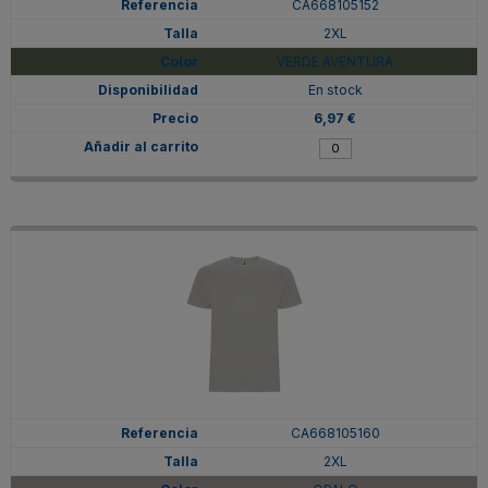
CA668105152
2XL
VERDE AVENTURA
En stock
6,97 €
CA668105160
2XL