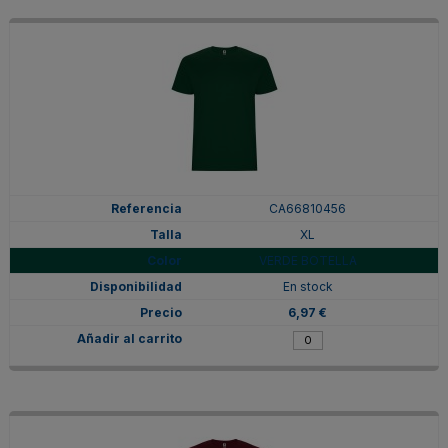
CA66810456
XL
VERDE BOTELLA
En stock
6,97 €