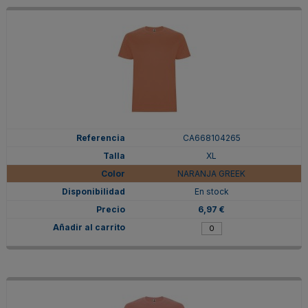
CA668104265
XL
NARANJA GREEK
En stock
6,97 €