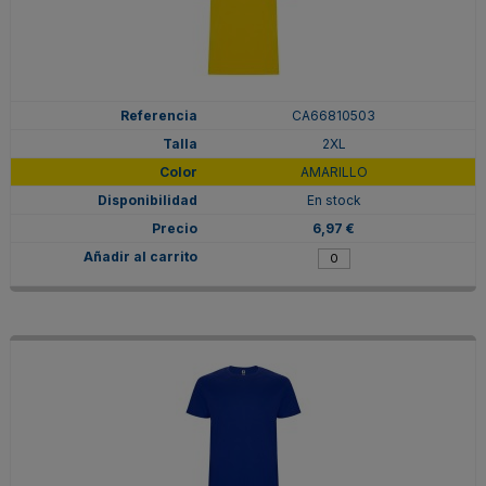
CA66810503
2XL
AMARILLO
En stock
6,97 €