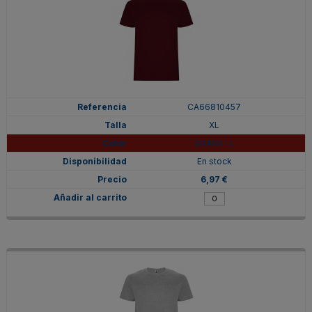
CA66810457
XL
GRANATE
En stock
6,97 €