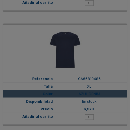
CA66810486
XL
AZUL DENIM
En stock
6,97 €