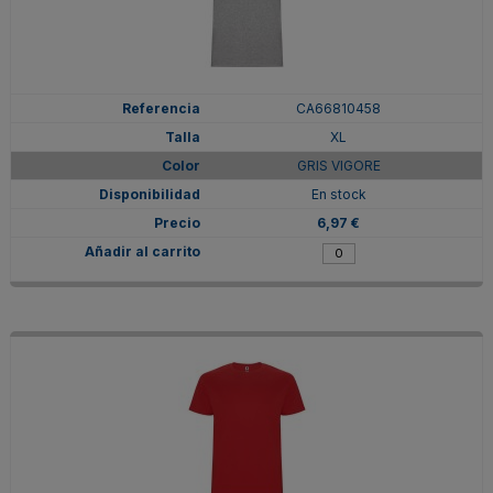
CA66810458
XL
GRIS VIGORE
En stock
6,97 €