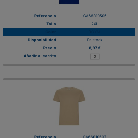
CA66810505
2XL
ROYAL
En stock
6,97 €
CA66810507