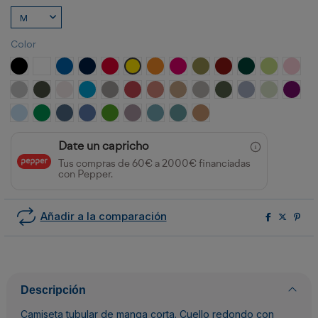
Color
NEGRO
BLANCO
ROYAL
MARINO
ROJO
AMARILLO
NARANJA
ROSETON
VERDE MILITAR
GRANATE
VERDE BOTELLA
VERDE OAS
ROSA
GRIS VIGORE
PLOMO OSCURO
BLANCO VINTAGE
TURQUESA
OPALO
ROJO CRISANTEMO
NARANJA CLAY
ARENA
GRIS PIEDRA
VERDE AVENTURA
AZUL ZEN
VERDE MIS
PURP
CELESTE
VERDE KELLY
AZUL DENIM
AZUL RIVIERA
VERDE GRASS
LAVANDA
AZUL LAVADO
AZUL DUSTY
NARANJA GREEK
Date un capricho
Tus compras de 60€ a 2000€ financiadas
con Pepper.
Añadir a la comparación
Descripción
Camiseta tubular de manga corta. Cuello redondo con