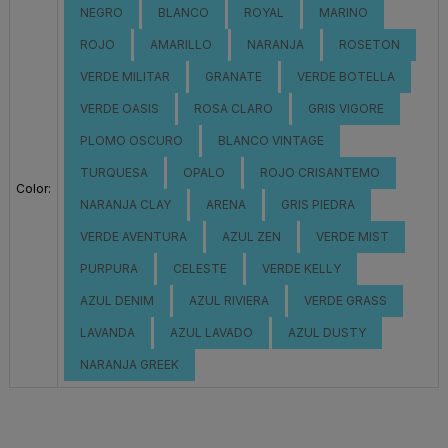
NEGRO
BLANCO
ROYAL
MARINO
ROJO
AMARILLO
NARANJA
ROSETON
VERDE MILITAR
GRANATE
VERDE BOTELLA
VERDE OASIS
ROSA CLARO
GRIS VIGORE
PLOMO OSCURO
BLANCO VINTAGE
TURQUESA
OPALO
ROJO CRISANTEMO
Color:
NARANJA CLAY
ARENA
GRIS PIEDRA
VERDE AVENTURA
AZUL ZEN
VERDE MIST
PURPURA
CELESTE
VERDE KELLY
AZUL DENIM
AZUL RIVIERA
VERDE GRASS
LAVANDA
AZUL LAVADO
AZUL DUSTY
NARANJA GREEK