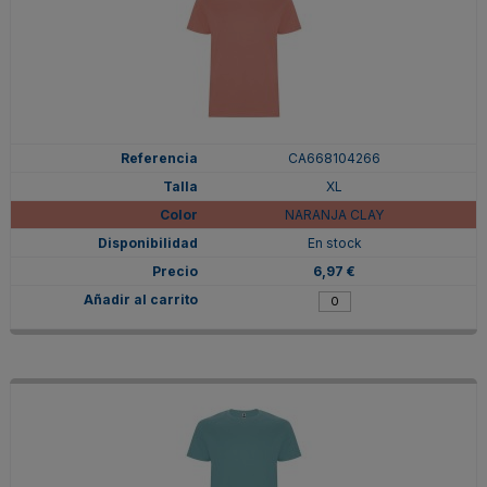
CA668104266
XL
NARANJA CLAY
En stock
6,97 €