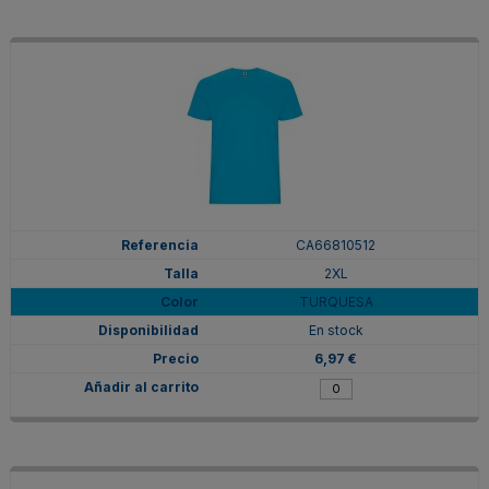
CA66810512
2XL
TURQUESA
En stock
6,97 €