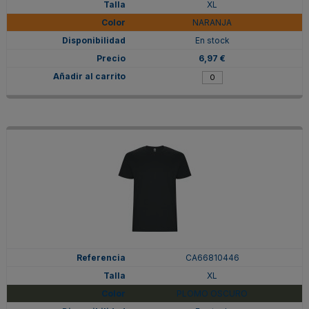
XL
NARANJA
En stock
6,97 €
CA66810446
XL
PLOMO OSCURO