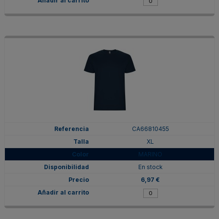
CA66810455
XL
MARINO
En stock
6,97 €