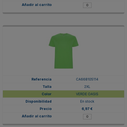
CA668105114
2XL
VERDE OASIS
En stock
6,97 €