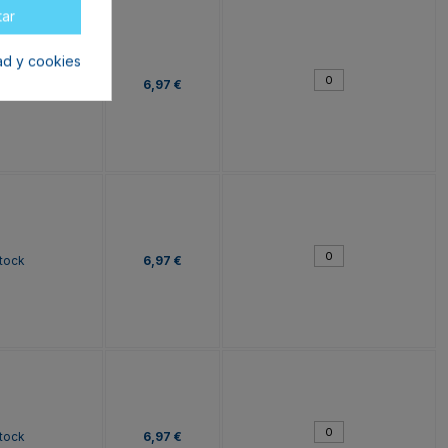
tar
dad y cookies
tock
6,97 €
tock
6,97 €
tock
6,97 €