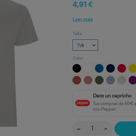
4,91 €
Leer más
Talla
Color
NEGRO
BLANCO
ROYAL
MARINO
ROJO
A
ROJO CRISANTEMO
NARANJA CLAY
VERDE AVENTUR
AZUL ZEN
VERDE
P
Date un capricho
Tus compras de 60€ 
con Pepper.