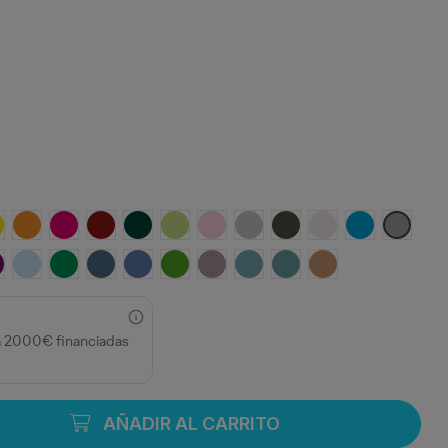
MARILLO
NARANJA
ROSETON
GRANATE
VERDE BOTELLA
VERDE OASIS
ROSA CLARO
GRIS VIGORE
PLOMO OSCURO
BLANCO VINTAGE
TURQUESA
OPALO
A
 MIST
URPURA
CELESTE
VERDE KELLY
AZUL DENIM
AZUL RIVIERA
VERDE GRASS
LAVANDA
AZUL LAVADO
AZUL DUSTY
NARANJA GREEK
a 2000€ financiadas
AÑADIR AL CARRITO