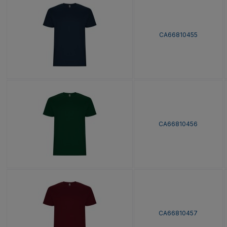
CA66810455
CA66810456
CA66810457