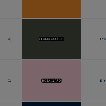
XL
PLOMO OSCURO
En s
XL
ROSA CLARO
En s