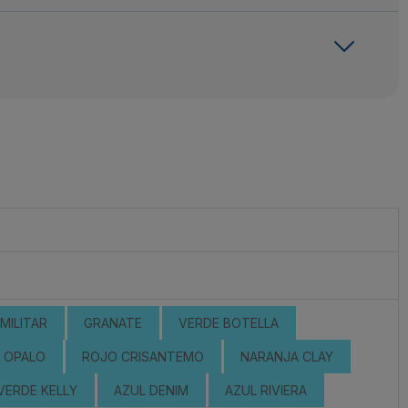
MILITAR
GRANATE
VERDE BOTELLA
OPALO
ROJO CRISANTEMO
NARANJA CLAY
VERDE KELLY
AZUL DENIM
AZUL RIVIERA