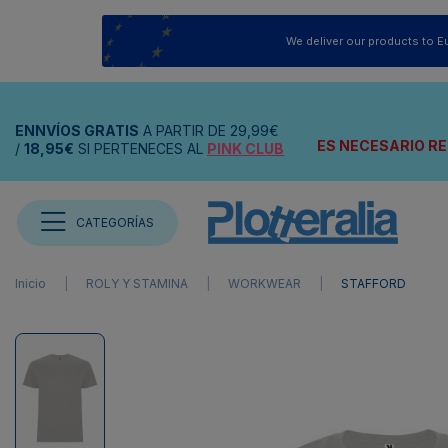
We deliver our products to E
ENNVÍOS
GRATIS
A PARTIR DE
29,99€
ES NECESARIO RE
/
18,95€
SI PERTENECES AL
PINK CLUB
CATEGORÍAS
Inicio
ROLY Y STAMINA
WORKWEAR
STAFFORD