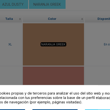
AZUL DUSTY
NARANJA GREEK
Talla
Color
Disponi
XL
NARANJA GREEK
En s
XL
NARANJA CLAY
En s
ookies propias y de terceros para analizar el uso del sitio web y mo
elacionada con tus preferencias sobre la base de un perfil elaborad
os de navegación (por ejemplo, páginas visitadas).