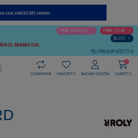
 us your valid EU VAT number
PINK SCHOOL
PINK CLUB
BLOG
VÍEN
EL MISMO DÍA.
PRESUPUESTO
0
0
COMPARAR
FAVORITO
INICIAR SESIÓN
CARRITO
RD