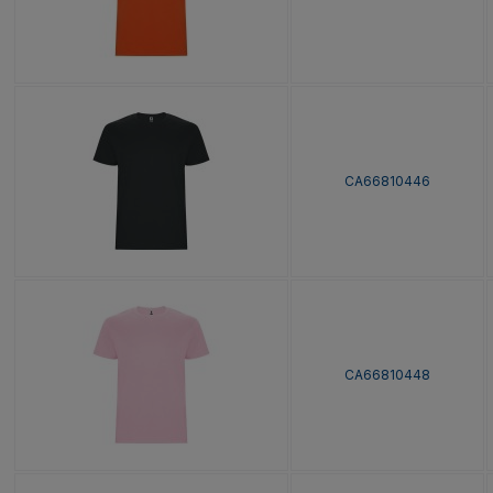
CA66810446
CA66810448