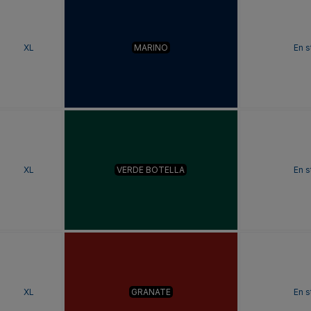
XL
MARINO
En s
XL
VERDE BOTELLA
En s
XL
GRANATE
En s