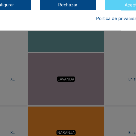
figurar
Rechazar
Acep
Política de privaci
XL
AZUL DUSTY
En s
XL
LAVANDA
En s
XL
NARANJA
En s