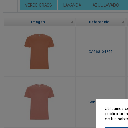
VERDE GRASS
LAVANDA
AZUL LAVADO
Imagen
Referencia
CA668104265
CA668104266
Utilizamos c
publicidad r
de tus hábit