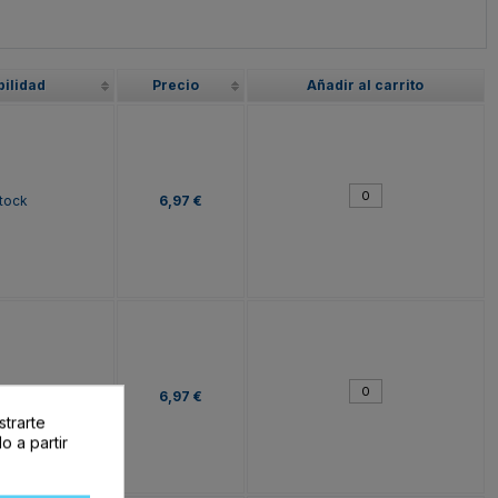
bilidad
Precio
Añadir al carrito
tock
6,97 €
tock
6,97 €
strarte
o a partir