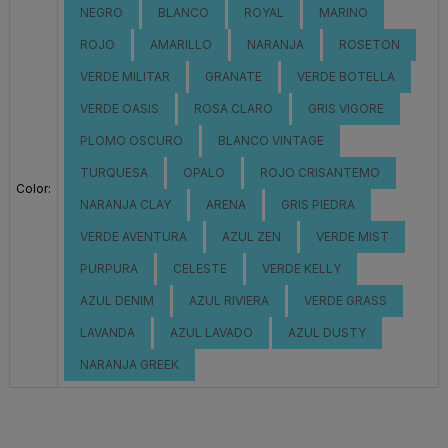
NEGRO
BLANCO
ROYAL
MARINO
ROJO
AMARILLO
NARANJA
ROSETON
VERDE MILITAR
GRANATE
VERDE BOTELLA
VERDE OASIS
ROSA CLARO
GRIS VIGORE
PLOMO OSCURO
BLANCO VINTAGE
TURQUESA
OPALO
ROJO CRISANTEMO
Color:
NARANJA CLAY
ARENA
GRIS PIEDRA
VERDE AVENTURA
AZUL ZEN
VERDE MIST
PURPURA
CELESTE
VERDE KELLY
AZUL DENIM
AZUL RIVIERA
VERDE GRASS
LAVANDA
AZUL LAVADO
AZUL DUSTY
NARANJA GREEK