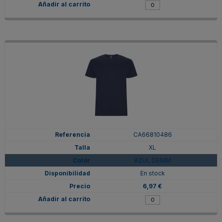
CA66810486
XL
AZUL DENIM
En stock
6,97 €