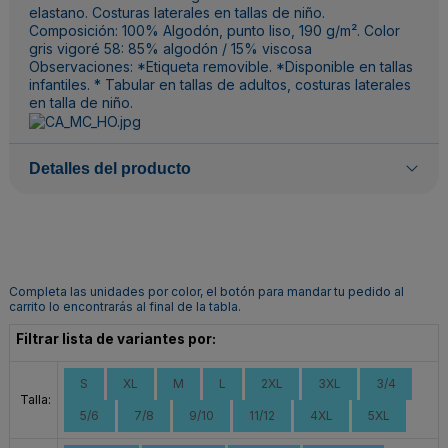
elastano. Costuras laterales en tallas de niño.
Composición: 100% Algodón, punto liso, 190 g/m². Color
gris vigoré 58: 85% algodón / 15% viscosa
Observaciones: *Etiqueta removible. *Disponible en tallas
infantiles. * Tabular en tallas de adultos, costuras laterales
en talla de niño.
Detalles del producto
Completa las unidades por color, el botón para mandar tu pedido al
carrito lo encontrarás al final de la tabla.
Filtrar lista de variantes por:
S
XL
M
L
2XL
3XL
3/4
Talla:
5/6
7/8
9/10
11/12
4XL
5XL