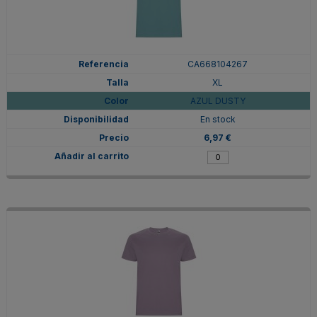
CA668104267
XL
AZUL DUSTY
En stock
6,97 €