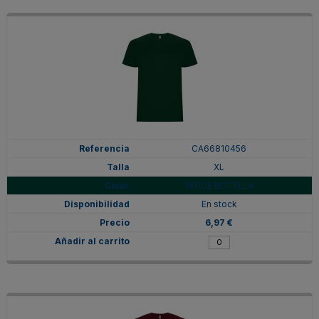
CA66810456
XL
VERDE BOTELLA
En stock
6,97 €