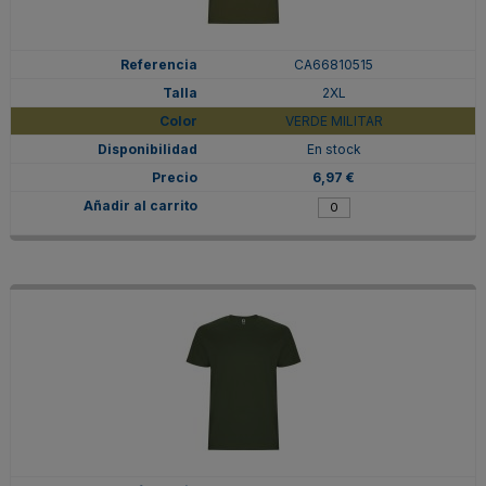
CA66810515
2XL
VERDE MILITAR
En stock
6,97 €