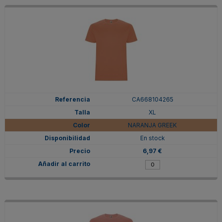
CA668104265
XL
NARANJA GREEK
En stock
6,97 €