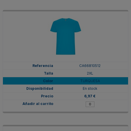
CA66810512
2XL
TURQUESA
En stock
6,97 €