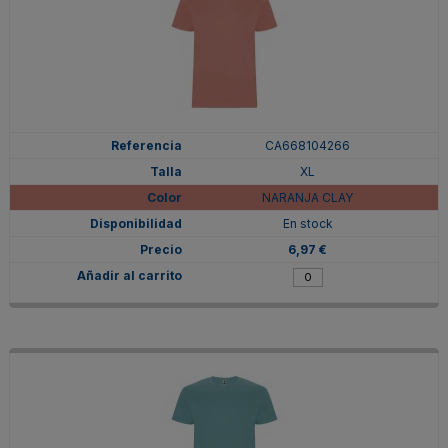
CA668104266
XL
NARANJA CLAY
En stock
6,97 €