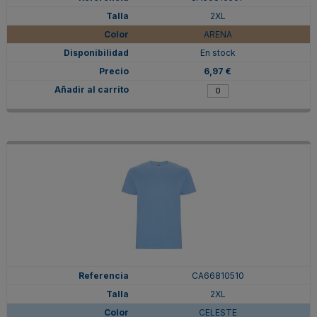
2XL
ARENA
En stock
6,97 €
CA66810510
2XL
CELESTE