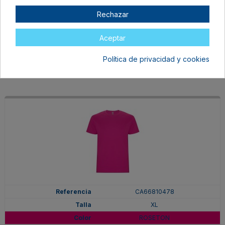
XL
Rechazar
PURPURA
En stock
Aceptar
6,97 €
Política de privacidad y cookies
CA66810478
XL
ROSETON