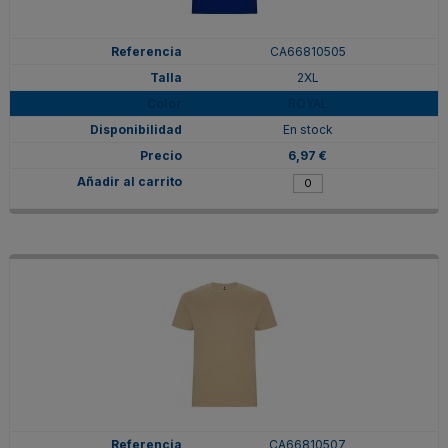
CA66810505
2XL
ROYAL
En stock
6,97 €
CA66810507