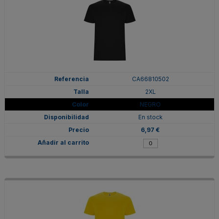
CA66810502
2XL
NEGRO
En stock
6,97 €