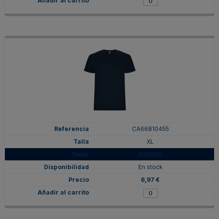
CA66810455
XL
MARINO
En stock
6,97 €