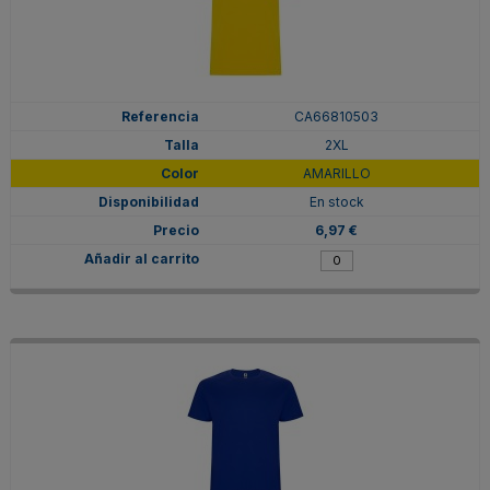
CA66810503
2XL
AMARILLO
En stock
6,97 €