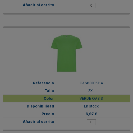
CA668105114
2XL
VERDE OASIS
En stock
6,97 €