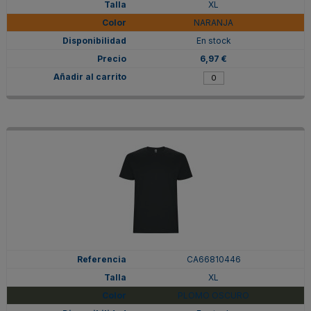
XL
NARANJA
En stock
6,97 €
CA66810446
XL
PLOMO OSCURO