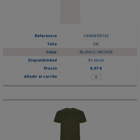
CA668105132
2XL
BLANCO VINTAGE
En stock
6,97 €