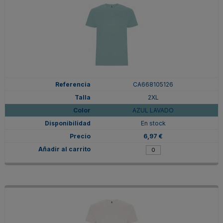
CA668105126
2XL
AZUL LAVADO
En stock
6,97 €