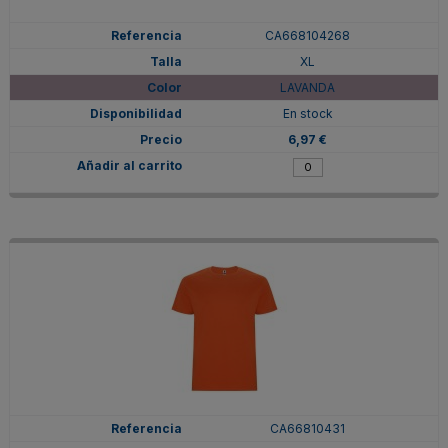
CA668104268
XL
LAVANDA
En stock
6,97 €
CA66810431