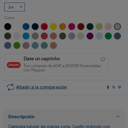
Color
NEGRO
BLANCO
ROYAL
MARINO
ROJO
AMARILLO
NARANJA
ROSETON
GRANATE
VERDE BOTELLA
VERDE OASIS
ROSA CLA
GRIS 
PLOMO OSCURO
BLANCO VINTAGE
TURQUESA
OPALO
ROJO CRISANTEMO
NARANJA CLAY
VERDE AVENTURA
AZUL ZEN
VERDE MIST
PURPURA
CELESTE
VERDE KEL
AZUL 
AZUL RIVIERA
VERDE GRASS
LAVANDA
AZUL LAVADO
AZUL DUSTY
NARANJA GREEK
Date un capricho
Tus compras de 60€ a 2000€ financiadas
con Pepper.
Añadir a la comparación
Descripción
Camiseta tubular de manga corta. Cuello redondo con