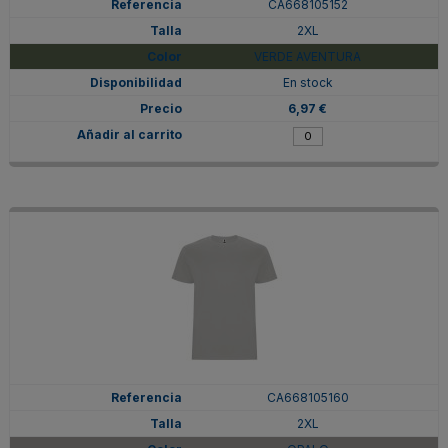
CA668105152
2XL
VERDE AVENTURA
En stock
6,97 €
CA668105160
2XL