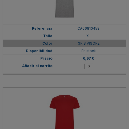
CA66810458
XL
GRIS VIGORE
En stock
6,97 €