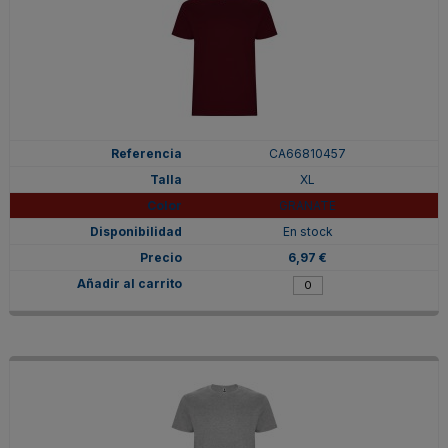
CA66810457
XL
GRANATE
En stock
6,97 €