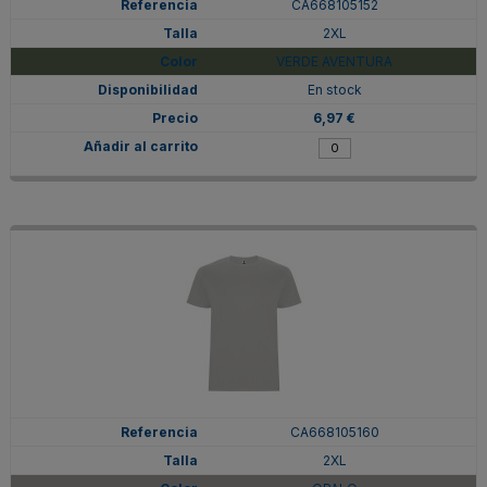
CA668105152
2XL
VERDE AVENTURA
En stock
6,97 €
CA668105160
2XL