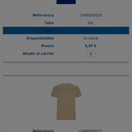
CA66810505
2XL
ROYAL
En stock
6,97 €
CA66810507