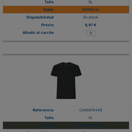
XL
NARANJA
En stock
6,97 €
CA66810446
XL
PLOMO OSCURO