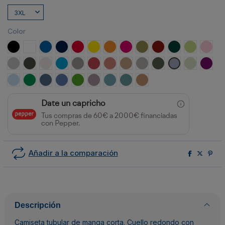
Color
NEGRO
BLANCO
ROYAL
MARINO
ROJO
AMARILLO
NARANJA
ROSETON
VERDE MILITAR
GRANATE
VERDE BOTELLA
VERDE OAS
ROSA
GRIS VIGORE
PLOMO OSCURO
BLANCO VINTAGE
TURQUESA
OPALO
ROJO CRISANTEMO
NARANJA CLAY
ARENA
GRIS PIEDRA
VERDE AVENTURA
AZUL ZEN
VERDE MIS
PURP
CELESTE
VERDE KELLY
AZUL DENIM
AZUL RIVIERA
VERDE GRASS
LAVANDA
AZUL LAVADO
AZUL DUSTY
NARANJA GREEK
Date un capricho
Tus compras de 60€ a 2000€ financiadas
con Pepper.
Añadir a la comparación
Descripción
Camiseta tubular de manga corta. Cuello redondo con