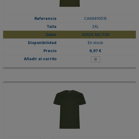
CA66810515
2XL
VERDE MILITAR
En stock
6,97 €