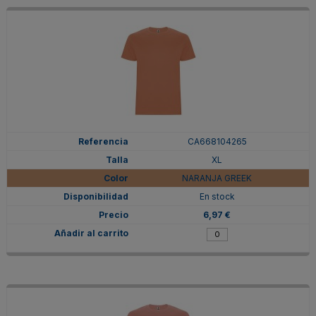
CA668104265
XL
NARANJA GREEK
En stock
6,97 €