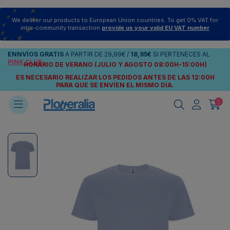
We deliver our products to European Union countries. To get 0% VAT for
intra-community transaction
provide us your valid EU VAT number
ENNVÍOS
GRATIS
A PARTIR DE
29,99€
/
18,95€
SI PERTENECES AL
PINK CLUB
HORARIO DE VERANO (JULIO Y AGOSTO 08:00H-15:00H)
ES NECESARIO REALIZAR LOS PEDIDOS ANTES DE LAS 12:00H
PARA QUE SE ENVÍEN
EL MISMO DÍA.
0