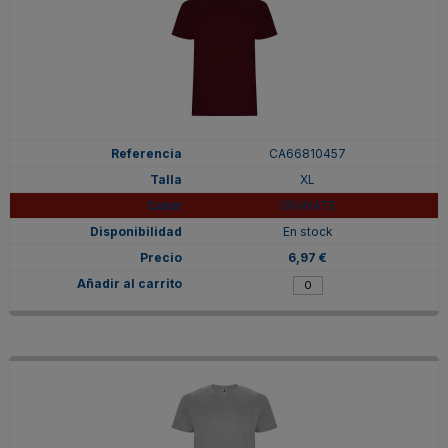
CA66810457
XL
GRANATE
En stock
6,97 €