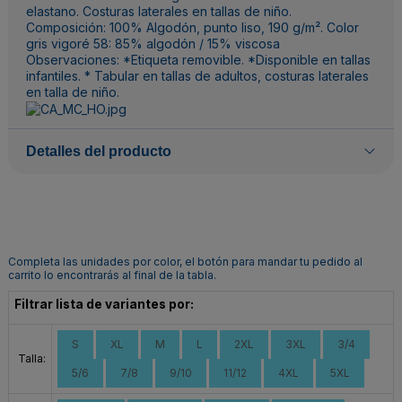
elastano. Costuras laterales en tallas de niño.
Composición: 100% Algodón, punto liso, 190 g/m². Color
gris vigoré 58: 85% algodón / 15% viscosa
Observaciones: *Etiqueta removible. *Disponible en tallas
infantiles. * Tabular en tallas de adultos, costuras laterales
en talla de niño.
Detalles del producto
Completa las unidades por color, el botón para mandar tu pedido al
carrito lo encontrarás al final de la tabla.
Filtrar lista de variantes por:
S
XL
M
L
2XL
3XL
3/4
Talla:
5/6
7/8
9/10
11/12
4XL
5XL