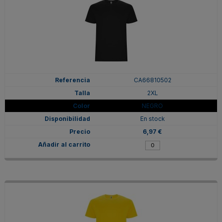
CA66810502
2XL
NEGRO
En stock
6,97 €