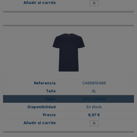
CA66810486
XL
AZUL DENIM
En stock
6,97 €