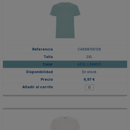
CA668105126
2XL
AZUL LAVADO
En stock
6,97 €