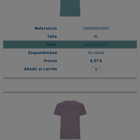
CA668104267
XL
AZUL DUSTY
En stock
6,97 €