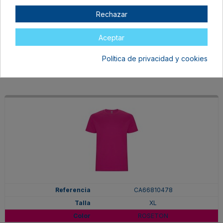
XL
Rechazar
PURPURA
En stock
Aceptar
6,97 €
Política de privacidad y cookies
CA66810478
XL
ROSETON