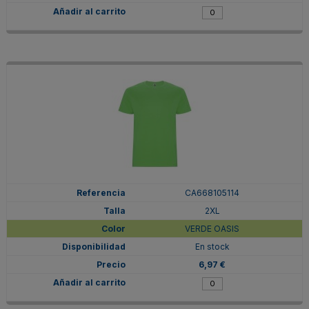
CA668105114
2XL
VERDE OASIS
En stock
6,97 €