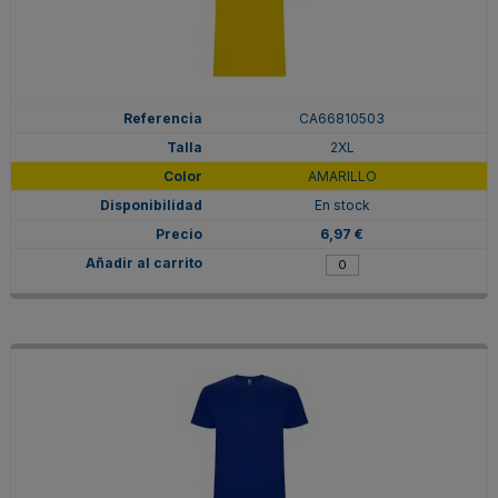
CA66810503
2XL
AMARILLO
En stock
6,97 €