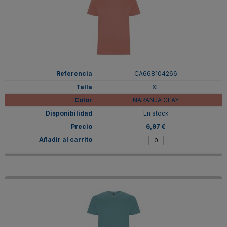
CA668104266
XL
NARANJA CLAY
En stock
6,97 €