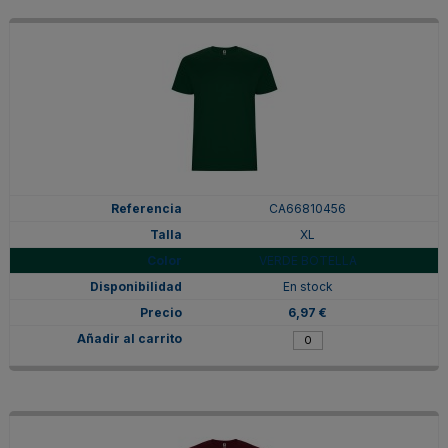
CA66810456
XL
VERDE BOTELLA
En stock
6,97 €