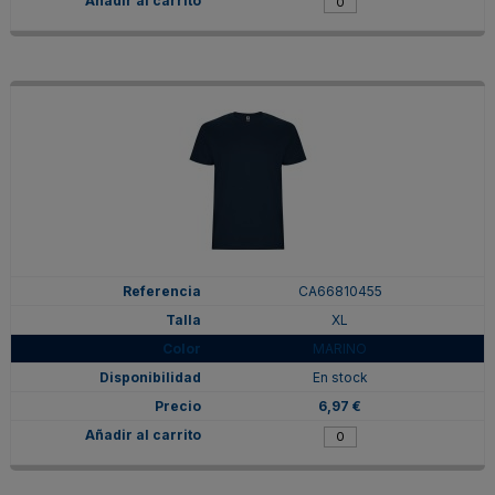
CA66810455
XL
MARINO
En stock
6,97 €