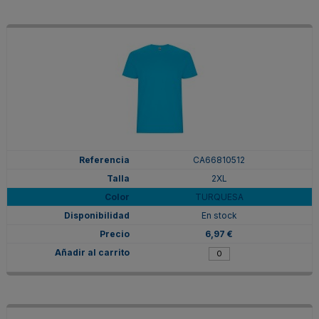
CA66810512
2XL
TURQUESA
En stock
6,97 €