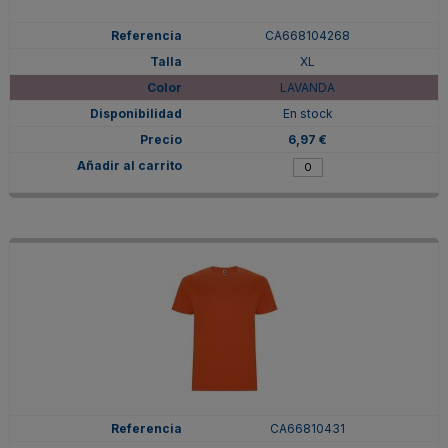
CA668104268
XL
LAVANDA
En stock
6,97 €
CA66810431