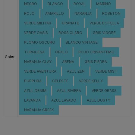
NEGRO
BLANCO
ROYAL
MARINO
ROJO
AMARILLO
NARANJA
ROSETON
VERDE MILITAR
GRANATE
VERDE BOTELLA
VERDE OASIS
ROSA CLARO
GRIS VIGORE
PLOMO OSCURO
BLANCO VINTAGE
TURQUESA
OPALO
ROJO CRISANTEMO
Color:
NARANJA CLAY
ARENA
GRIS PIEDRA
VERDE AVENTURA
AZUL ZEN
VERDE MIST
PURPURA
CELESTE
VERDE KELLY
AZUL DENIM
AZUL RIVIERA
VERDE GRASS
LAVANDA
AZUL LAVADO
AZUL DUSTY
NARANJA GREEK