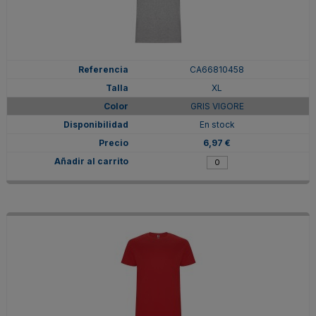
CA66810458
XL
GRIS VIGORE
En stock
6,97 €