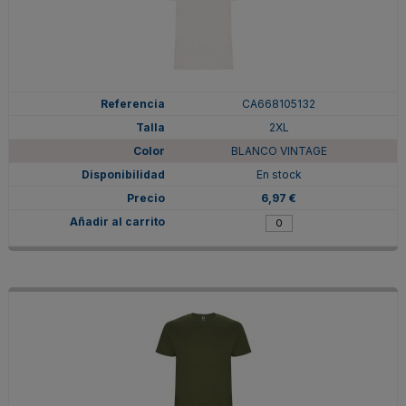
CA668105132
2XL
BLANCO VINTAGE
En stock
6,97 €