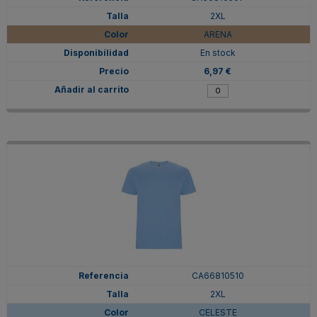
2XL
ARENA
En stock
6,97 €
CA66810510
2XL
CELESTE