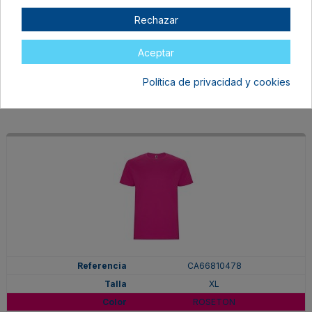
XL
Rechazar
PURPURA
En stock
Aceptar
6,97 €
Política de privacidad y cookies
CA66810478
XL
ROSETON