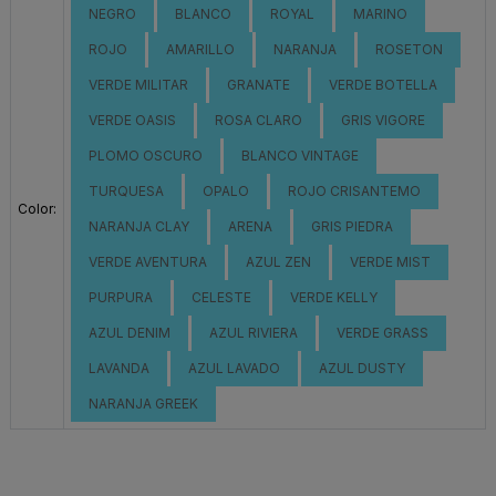
NEGRO
BLANCO
ROYAL
MARINO
ROJO
AMARILLO
NARANJA
ROSETON
VERDE MILITAR
GRANATE
VERDE BOTELLA
VERDE OASIS
ROSA CLARO
GRIS VIGORE
PLOMO OSCURO
BLANCO VINTAGE
TURQUESA
OPALO
ROJO CRISANTEMO
Color:
NARANJA CLAY
ARENA
GRIS PIEDRA
VERDE AVENTURA
AZUL ZEN
VERDE MIST
PURPURA
CELESTE
VERDE KELLY
AZUL DENIM
AZUL RIVIERA
VERDE GRASS
LAVANDA
AZUL LAVADO
AZUL DUSTY
NARANJA GREEK