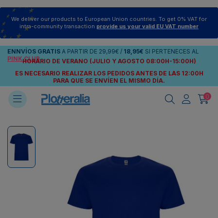
We deliver our products to European Union countries. To get 0% VAT for
intra-community transaction
provide us your valid EU VAT number
ENNVÍOS
GRATIS
A PARTIR DE
29,99€
/
18,95€
SI PERTENECES AL
PINK CLUB
HORARIO DE VERANO (JULIO Y AGOSTO 08:00H-15:00H)
ES NECESARIO REALIZAR LOS PEDIDOS ANTES DE LAS 12:00H
PARA QUE SE ENVÍEN
EL MISMO DÍA.
0