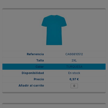
CA66810512
2XL
TURQUESA
En stock
6,97 €