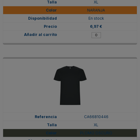
XL
NARANJA
En stock
6,97 €
CA66810446
XL
PLOMO OSCURO