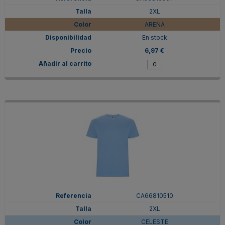
2XL
ARENA
En stock
6,97 €
CA66810510
2XL
CELESTE