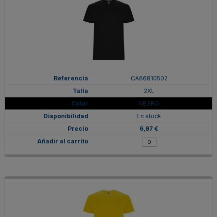
CA66810502
2XL
NEGRO
En stock
6,97 €