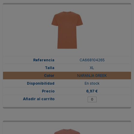
CA668104265
XL
NARANJA GREEK
En stock
6,97 €