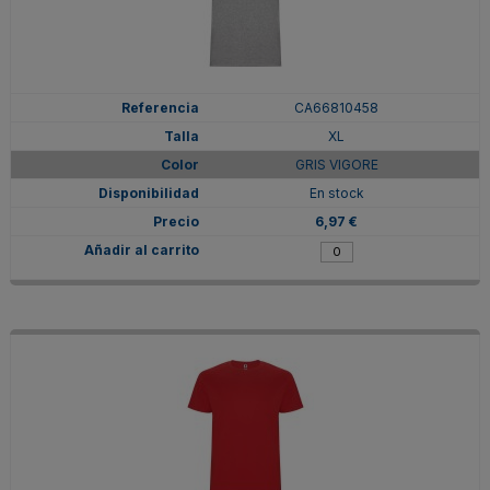
CA66810458
XL
GRIS VIGORE
En stock
6,97 €