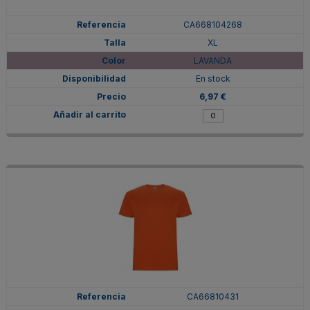
CA668104268
XL
LAVANDA
En stock
6,97 €
CA66810431