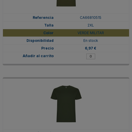
CA66810515
2XL
VERDE MILITAR
En stock
6,97 €