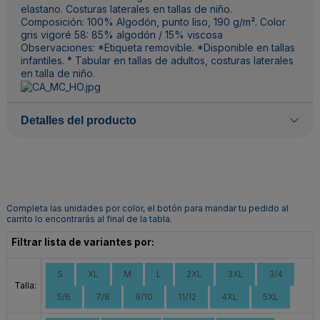
elastano. Costuras laterales en tallas de niño.
Composición: 100% Algodón, punto liso, 190 g/m². Color
gris vigoré 58: 85% algodón / 15% viscosa
Observaciones: *Etiqueta removible. *Disponible en tallas
infantiles. * Tabular en tallas de adultos, costuras laterales
en talla de niño.
Detalles del producto
Completa las unidades por color, el botón para mandar tu pedido al
carrito lo encontrarás al final de la tabla.
Filtrar lista de variantes por:
S
XL
M
L
2XL
3XL
3/4
Talla:
5/6
7/8
9/10
11/12
4XL
5XL