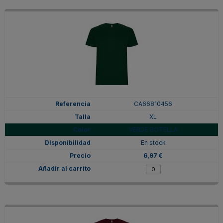
CA66810456
XL
VERDE BOTELLA
En stock
6,97 €