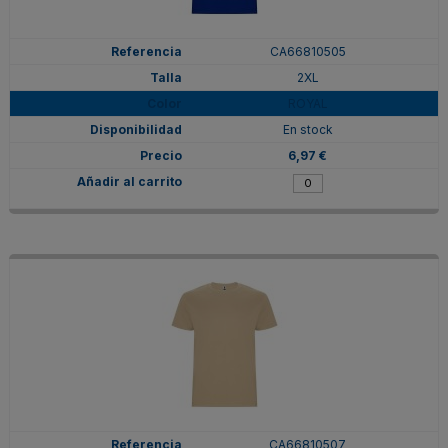
CA66810505
2XL
ROYAL
En stock
6,97 €
CA66810507