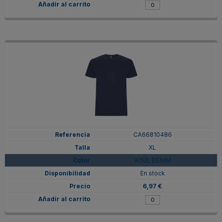
CA66810486
XL
AZUL DENIM
En stock
6,97 €