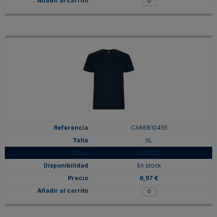
CA66810455
XL
MARINO
En stock
6,97 €