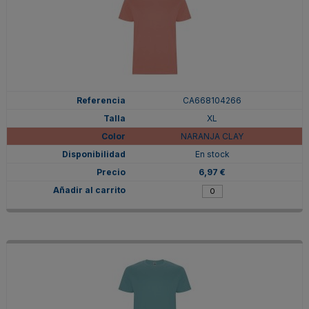
CA668104266
XL
NARANJA CLAY
En stock
6,97 €