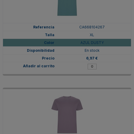
CA668104267
XL
AZUL DUSTY
En stock
6,97 €