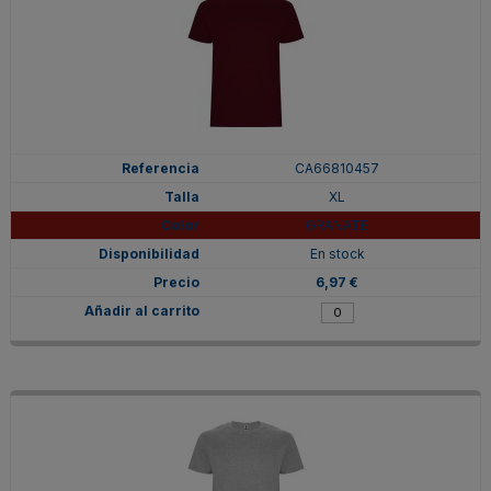
CA66810457
XL
GRANATE
En stock
6,97 €