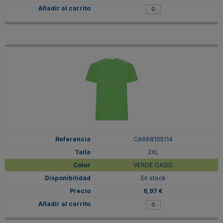
CA668105114
2XL
VERDE OASIS
En stock
6,97 €