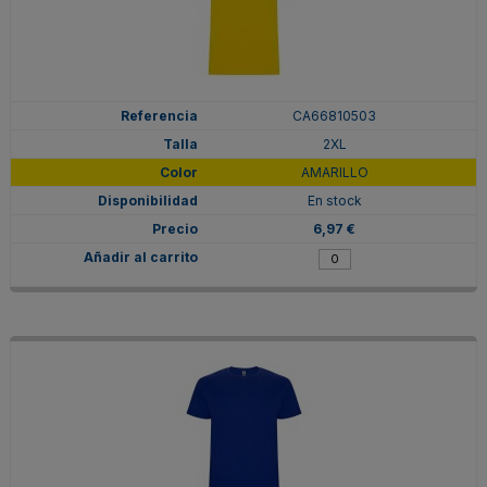
CA66810503
2XL
AMARILLO
En stock
6,97 €