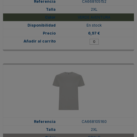
CA668105152
2XL
VERDE AVENTURA
En stock
6,97 €
CA668105160
2XL