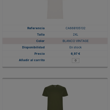
CA668105132
2XL
BLANCO VINTAGE
En stock
6,97 €