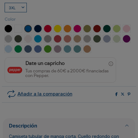
Color
NEGRO
BLANCO
ROYAL
MARINO
ROJO
AMARILLO
NARANJA
ROSETON
VERDE MILITAR
GRANATE
VERDE BOTELLA
VERDE OAS
ROSA
GRIS VIGORE
PLOMO OSCURO
BLANCO VINTAGE
TURQUESA
OPALO
ROJO CRISANTEMO
NARANJA CLAY
ARENA
GRIS PIEDRA
VERDE AVENTURA
AZUL ZEN
VERDE MIS
PURP
CELESTE
VERDE KELLY
AZUL DENIM
AZUL RIVIERA
VERDE GRASS
LAVANDA
AZUL LAVADO
AZUL DUSTY
NARANJA GREEK
Date un capricho
Tus compras de 60€ a 2000€ financiadas
con Pepper.
Añadir a la comparación
Descripción
Camiseta tubular de manga corta. Cuello redondo con