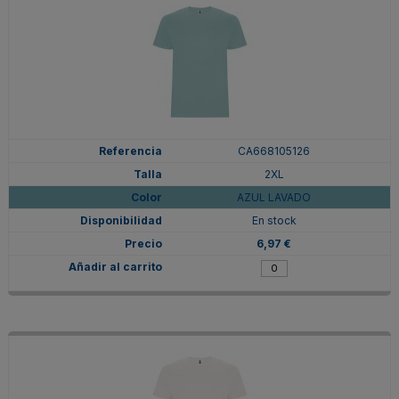
CA668105126
2XL
AZUL LAVADO
En stock
6,97 €