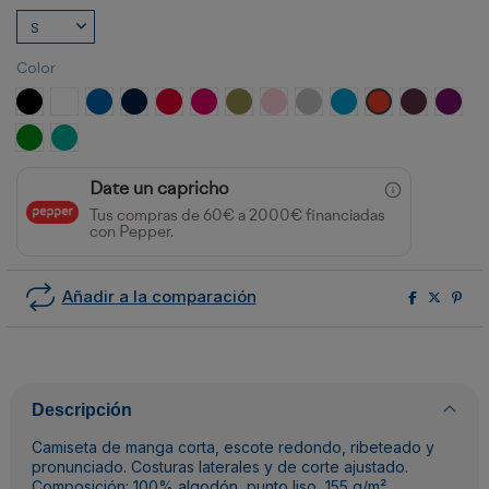
Color
NEGRO
BLANCO
ROYAL
MARINO
ROJO
ROSETON
VERDE MILITAR
ROSA CLARO
GRIS VIGORE
TURQUESA
NARANJA FUEGO
ROJO CIRU
PURP
VERDE TROPICAL
JADE
Date un capricho
Tus compras de 60€ a 2000€ financiadas
con Pepper.
Añadir a la comparación
Descripción
Camiseta de manga corta, escote redondo, ribeteado y
pronunciado. Costuras laterales y de corte ajustado.
Composición: 100% algodón, punto liso, 155 g/m².