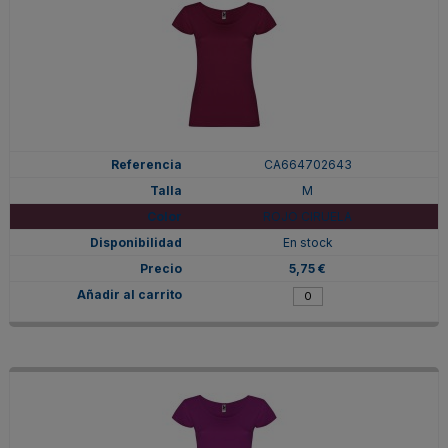
CA664702643
M
ROJO CIRUELA
En stock
5,75 €