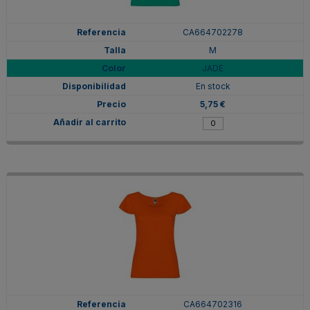
CA664702278
M
JADE
En stock
5,75 €
CA664702316