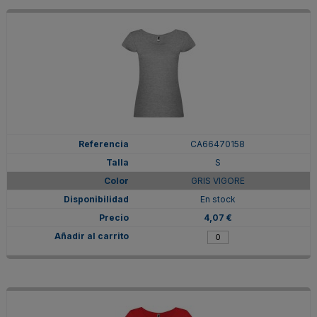
CA66470158
S
GRIS VIGORE
En stock
4,07 €