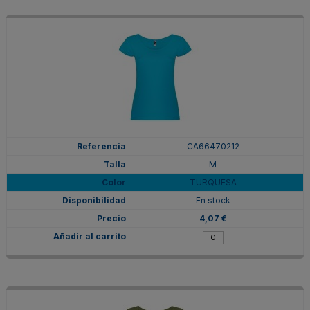
CA66470212
M
TURQUESA
En stock
4,07 €