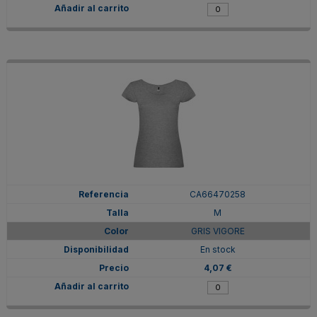
CA66470258
M
GRIS VIGORE
En stock
4,07 €