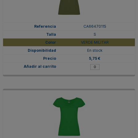
CA66470115
S
VERDE MILITAR
En stock
5,75 €