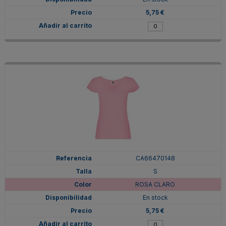
5,75 €
CA66470148
S
ROSA CLARO
En stock
5,75 €