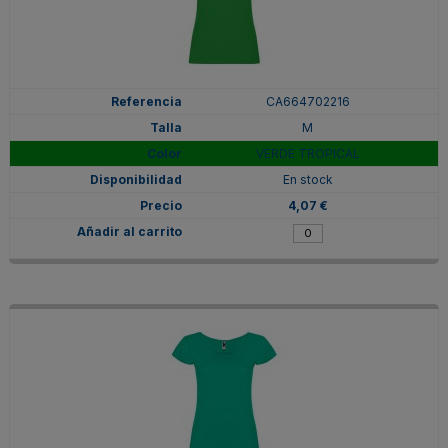
CA664702216
M
VERDE TROPICAL
En stock
4,07 €