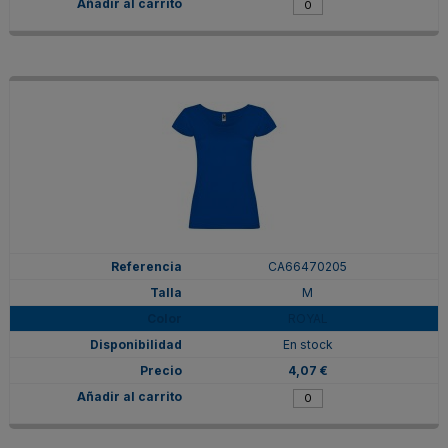
CA66470205
M
ROYAL
En stock
4,07 €