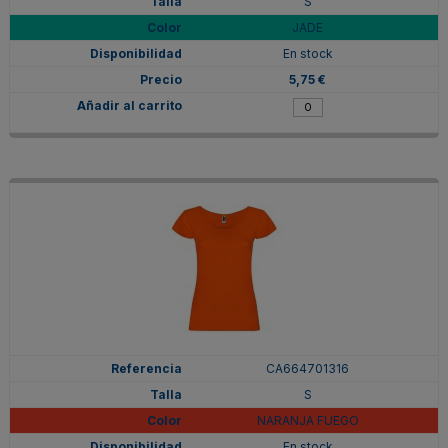
S
JADE
En stock
5,75 €
CA664701316
S
NARANJA FUEGO
En stock