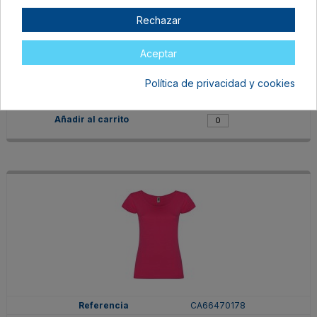
Rechazar
CA66470171
S
Aceptar
PURPURA
En stock
Política de privacidad y cookies
5,75 €
CA66470178