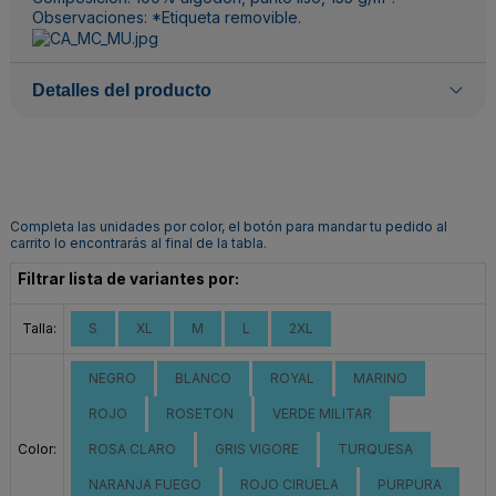
Observaciones: *Etiqueta removible.
Detalles del producto
Completa las unidades por color, el botón para mandar tu pedido al
carrito lo encontrarás al final de la tabla.
Filtrar lista de variantes por:
Talla:
S
XL
M
L
2XL
NEGRO
BLANCO
ROYAL
MARINO
ROJO
ROSETON
VERDE MILITAR
Color:
ROSA CLARO
GRIS VIGORE
TURQUESA
NARANJA FUEGO
ROJO CIRUELA
PURPURA