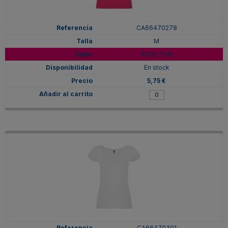
CA66470278
M
ROSETON
En stock
5,75 €
CA66470301