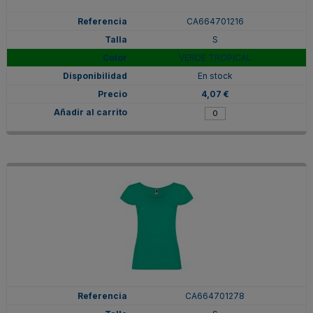
CA664701216
S
VERDE TROPICAL
En stock
4,07 €
CA664701278