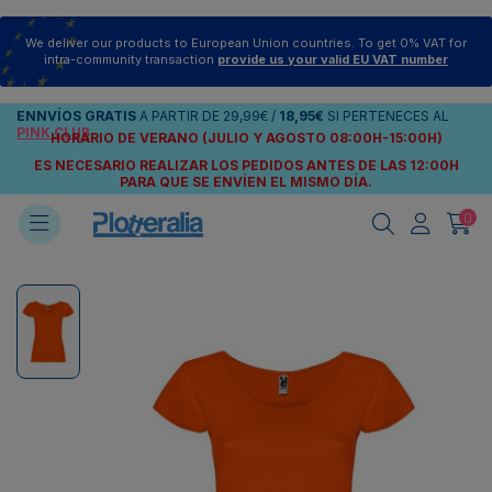
We deliver our products to European Union countries. To get 0% VAT for
intra-community transaction
provide us your valid EU VAT number
ENNVÍOS
GRATIS
A PARTIR DE
29,99€
/
18,95€
SI PERTENECES AL
PINK CLUB
HORARIO DE VERANO (JULIO Y AGOSTO 08:00H-15:00H)
ES NECESARIO REALIZAR LOS PEDIDOS ANTES DE LAS 12:00H
PARA QUE SE ENVÍEN
EL MISMO DÍA.
0