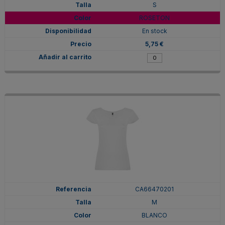
S
ROSETON
En stock
5,75 €
CA66470201
M
BLANCO