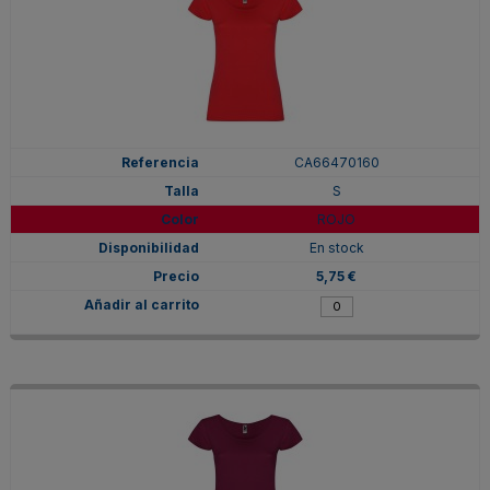
CA66470160
S
ROJO
En stock
5,75 €