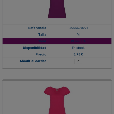
CA66470271
M
PURPURA
En stock
5,75 €