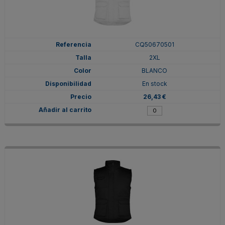
CQ50670501
2XL
BLANCO
En stock
26,43 €