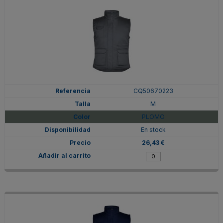
CQ50670223
M
PLOMO
En stock
26,43 €