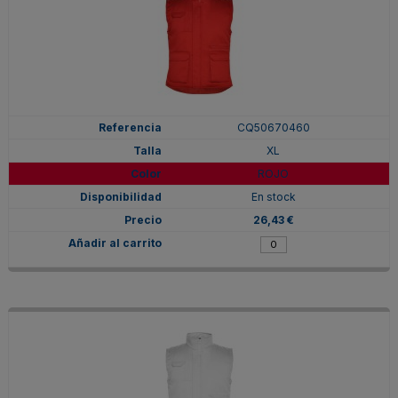
CQ50670460
XL
ROJO
En stock
26,43 €