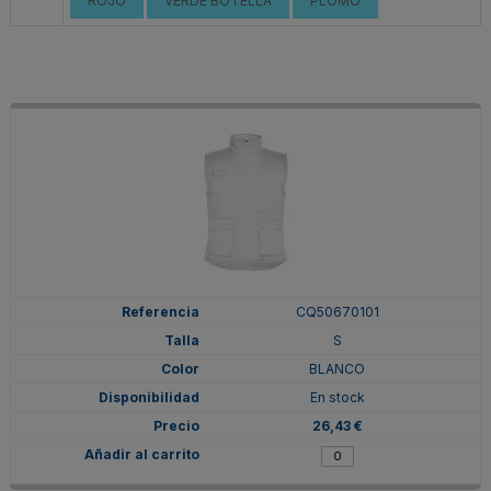
ROJO
VERDE BOTELLA
PLOMO
CQ50670101
S
BLANCO
En stock
26,43 €