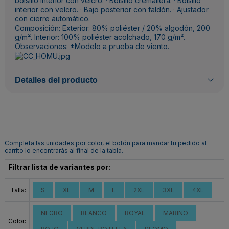
bolsillo interior con velcro. · Bolsillo cremallera. · Bolsillo
interior con velcro. · Bajo posterior con faldón. · Ajustador
con cierre automático.
Composición: Exterior: 80% poliéster / 20% algodón, 200
g/m². Interior: 100% poliéster acolchado, 170 g/m².
Observaciones: *Modelo a prueba de viento.
Detalles del producto
Completa las unidades por color, el botón para mandar tu pedido al
carrito lo encontrarás al final de la tabla.
Filtrar lista de variantes por:
Talla:
S
XL
M
L
2XL
3XL
4XL
NEGRO
BLANCO
ROYAL
MARINO
Color: