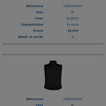
CQ50670401
XL
BLANCO
En stock
26,43 €
CQ50670402
XL