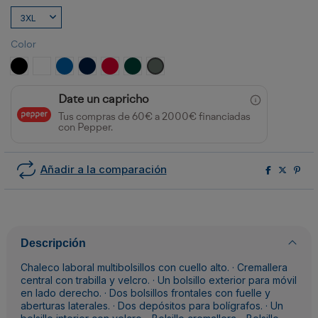
Color
NEGRO
BLANCO
ROYAL
MARINO
ROJO
VERDE BOTELLA
PLOMO
Date un capricho
Tus compras de 60€ a 2000€ financiadas
con Pepper.
Añadir a la comparación
Descripción
Chaleco laboral multibolsillos con cuello alto. · Cremallera
central con trabilla y velcro. · Un bolsillo exterior para móvil
en lado derecho. · Dos bolsillos frontales con fuelle y
aberturas laterales. · Dos depósitos para bolígrafos. · Un