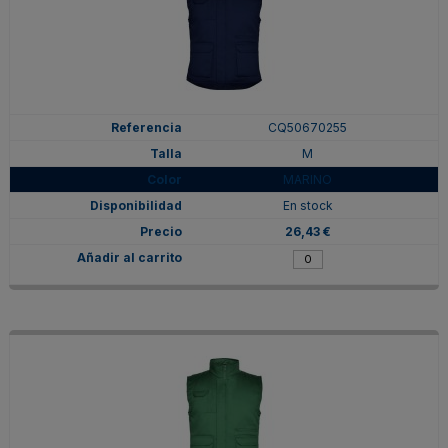
CQ50670255
M
MARINO
En stock
26,43 €