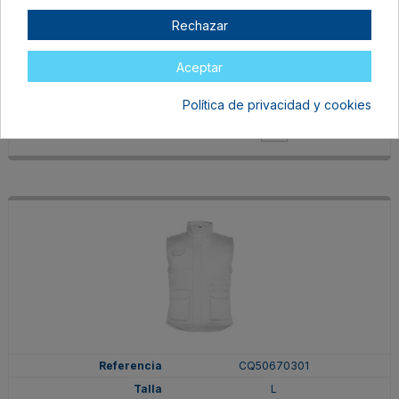
CQ50670260
Rechazar
M
ROJO
Aceptar
En stock
Política de privacidad y cookies
26,43 €
CQ50670301
L