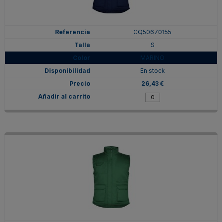
CQ50670155
S
MARINO
En stock
26,43 €