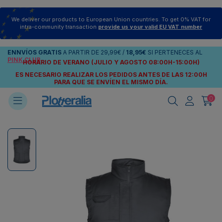
We deliver our products to European Union countries. To get 0% VAT for
intra-community transaction
provide us your valid EU VAT number
ENNVÍOS
GRATIS
A PARTIR DE
29,99€
/
18,95€
SI PERTENECES AL
PINK CLUB
HORARIO DE VERANO (JULIO Y AGOSTO 08:00H-15:00H)
ES NECESARIO REALIZAR LOS PEDIDOS ANTES DE LAS 12:00H
PARA QUE SE ENVÍEN
EL MISMO DÍA.
0