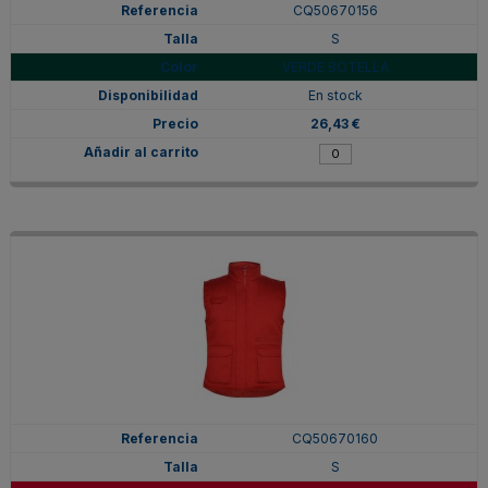
CQ50670156
S
VERDE BOTELLA
En stock
26,43 €
CQ50670160
S