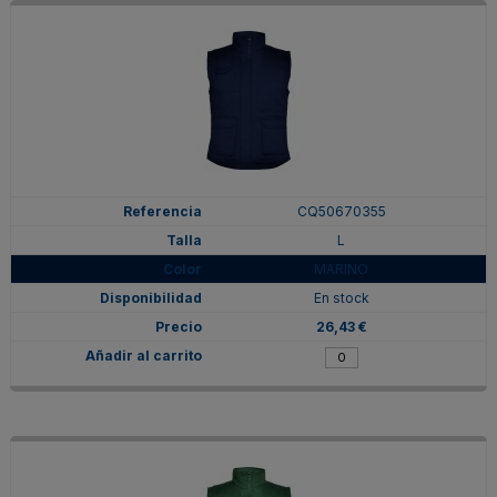
CQ50670355
L
MARINO
En stock
26,43 €