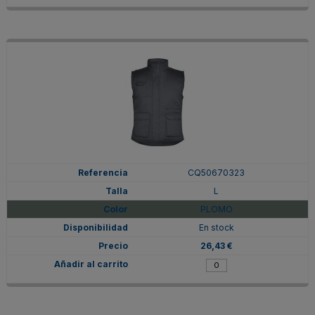
CQ50670323
L
PLOMO
En stock
26,43 €