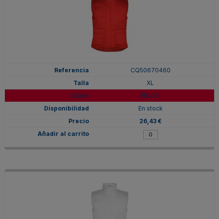
CQ50670460
XL
ROJO
En stock
26,43 €