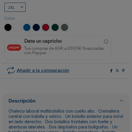
Color
NEGRO
BLANCO
ROYAL
MARINO
ROJO
VERDE BOTELLA
PLOMO
Date un capricho
Tus compras de 60€ a 2000€ financiadas
con Pepper.
Añadir a la comparación
Descripción
Chaleco laboral multibolsillos con cuello alto. · Cremallera
central con trabilla y velcro. · Un bolsillo exterior para móvil
en lado derecho. · Dos bolsillos frontales con fuelle y
aberturas laterales. · Dos depósitos para bolígrafos. · Un