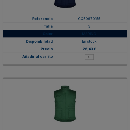
CQ50670155
S
MARINO
En stock
26,43 €