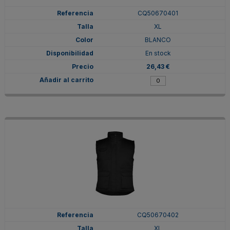
CQ50670401
XL
BLANCO
En stock
26,43 €
CQ50670402
XL