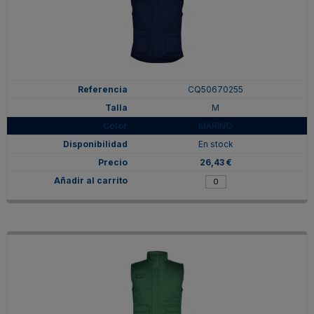
CQ50670255
M
MARINO
En stock
26,43 €