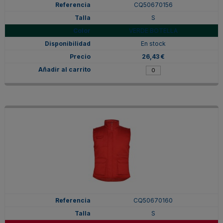
CQ50670156
S
VERDE BOTELLA
En stock
26,43 €
CQ50670160
S