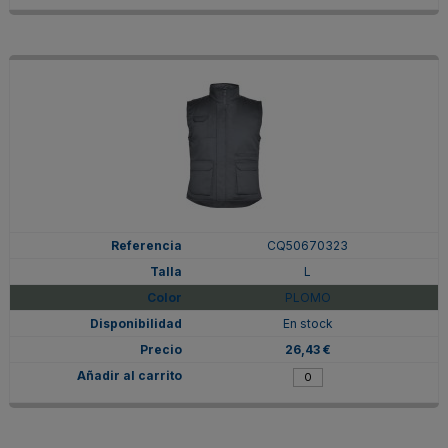
CQ50670323
L
PLOMO
En stock
26,43 €