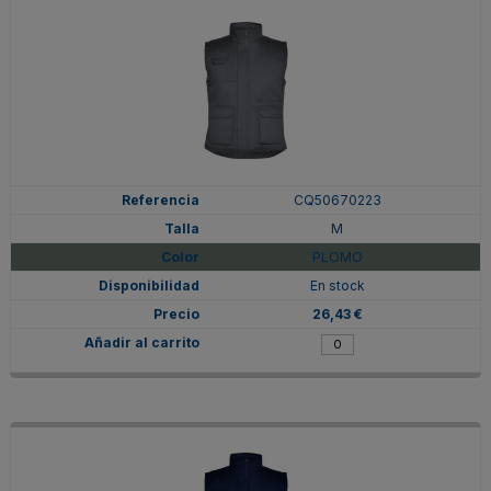
CQ50670223
M
PLOMO
En stock
26,43 €