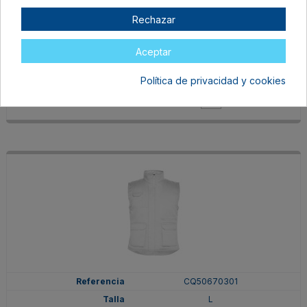
CQ50670260
Rechazar
M
ROJO
Aceptar
En stock
Política de privacidad y cookies
26,43 €
CQ50670301
L