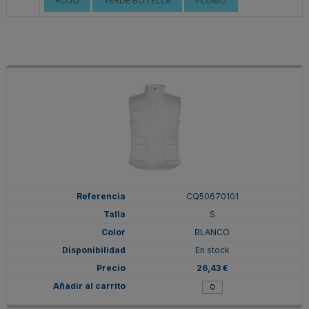
ROJO
VERDE BOTELLA
PLOMO
CQ50670101
S
BLANCO
En stock
26,43 €