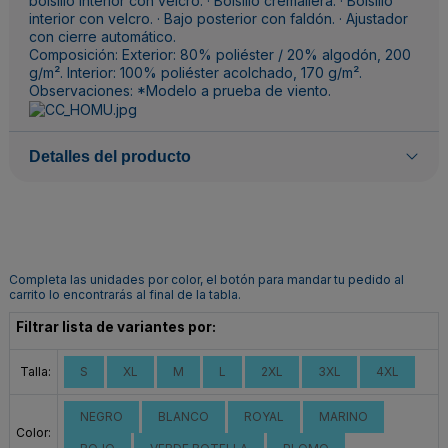
bolsillo interior con velcro. · Bolsillo cremallera. · Bolsillo
interior con velcro. · Bajo posterior con faldón. · Ajustador
con cierre automático.
Composición: Exterior: 80% poliéster / 20% algodón, 200
g/m². Interior: 100% poliéster acolchado, 170 g/m².
Observaciones: *Modelo a prueba de viento.
Detalles del producto
Completa las unidades por color, el botón para mandar tu pedido al
carrito lo encontrarás al final de la tabla.
Filtrar lista de variantes por:
Talla:
S
XL
M
L
2XL
3XL
4XL
NEGRO
BLANCO
ROYAL
MARINO
Color: