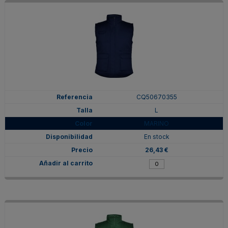
CQ50670355
L
MARINO
En stock
26,43 €