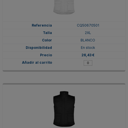
CQ50670501
2XL
BLANCO
En stock
26,43 €