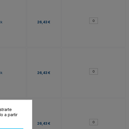
ck
26,43 €
ck
26,43 €
strarte
o a partir
ck
26,43 €