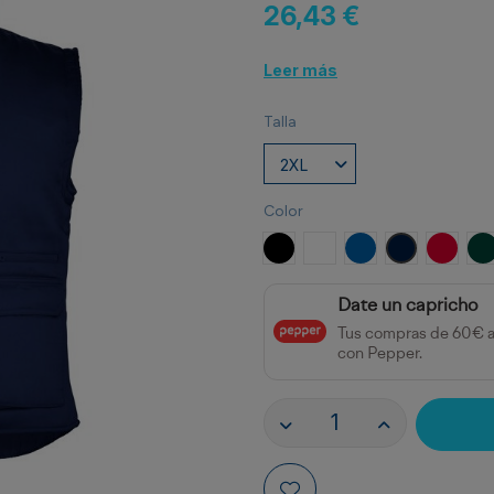
26,43 €
Leer más
Talla
Color
NEGRO
BLANCO
ROYAL
MARINO
ROJO
V
Date un capricho
Tus compras de 60€ 
con Pepper.