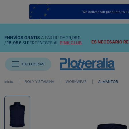
We deliver our products to E
ENNVÍOS
GRATIS
A PARTIR DE
29,99€
ES NECESARIO RE
/
18,95€
SI PERTENECES AL
PINK CLUB
CATEGORÍAS
Inicio
ROLY Y STAMINA
WORKWEAR
ALMANZOR