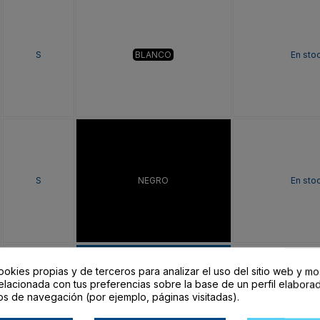
S
BLANCO
En sto
S
NEGRO
En sto
ookies propias y de terceros para analizar el uso del sitio web y mo
elacionada con tus preferencias sobre la base de un perfil elaborad
os de navegación (por ejemplo, páginas visitadas).
S
ROYAL
En sto