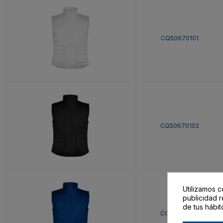
CQ50670101
CQ50670102
Utilizamos c
publicidad r
de tus hábit
CQ50670105