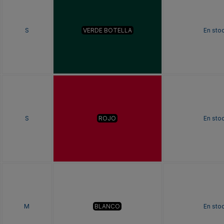
S
VERDE BOTELLA
En sto
S
ROJO
En sto
M
BLANCO
En sto