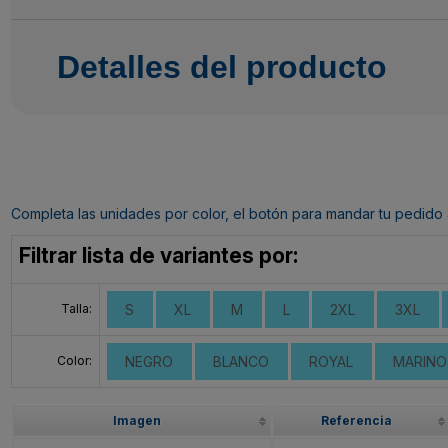
Detalles del producto
Completa las unidades por color, el botón para mandar tu pedido al c
Filtrar lista de variantes por:
Talla:
S
XL
M
L
2XL
3XL
Color:
NEGRO
BLANCO
ROYAL
MARINO
Imagen
Referencia