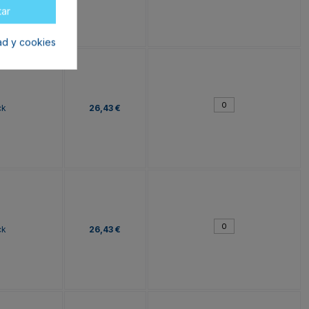
tar
dad y cookies
ck
26,43 €
ck
26,43 €