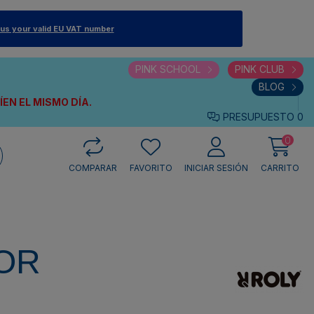
 us your valid EU VAT number
PINK SCHOOL
PINK CLUB
BLOG
VÍEN
EL MISMO DÍA.
PRESUPUESTO
0
0
COMPARAR
FAVORITO
INICIAR SESIÓN
CARRITO
OR