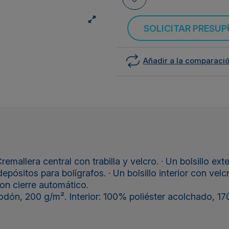
SOLICITAR PRESU
Añadir a la comparaci
Cremallera central con trabilla y velcro. · Un bolsillo ex
epósitos para bolígrafos. · Un bolsillo interior con velcro.
con cierre automático.
odón, 200 g/m². Interior: 100% poliéster acolchado, 17