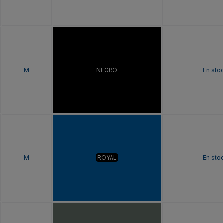
M
NEGRO
En sto
M
ROYAL
En sto