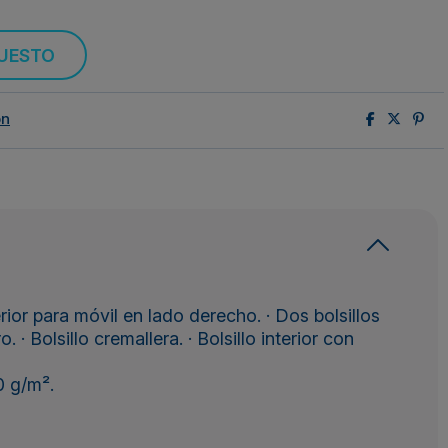
PUESTO
ón
terior para móvil en lado derecho. · Dos bolsillos
 · Bolsillo cremallera. · Bolsillo interior con
0 g/m².