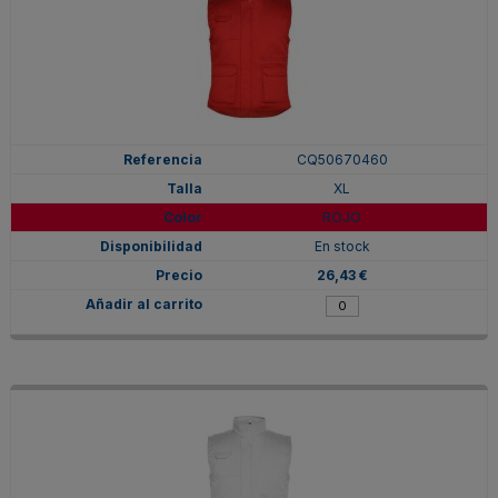
CQ50670460
XL
ROJO
En stock
26,43 €