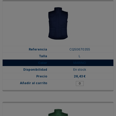
CQ50670355
L
MARINO
En stock
26,43 €