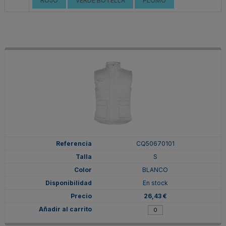
ROJO
VERDE BOTELLA
PLOMO
CQ50670101
S
BLANCO
En stock
26,43 €