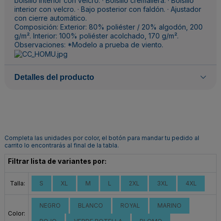
bolsillo interior con velcro. · Bolsillo cremallera. · Bolsillo
interior con velcro. · Bajo posterior con faldón. · Ajustador
con cierre automático.
Composición: Exterior: 80% poliéster / 20% algodón, 200
g/m². Interior: 100% poliéster acolchado, 170 g/m².
Observaciones: *Modelo a prueba de viento.
Detalles del producto
Completa las unidades por color, el botón para mandar tu pedido al
carrito lo encontrarás al final de la tabla.
Filtrar lista de variantes por:
Talla:
S
XL
M
L
2XL
3XL
4XL
NEGRO
BLANCO
ROYAL
MARINO
Color: