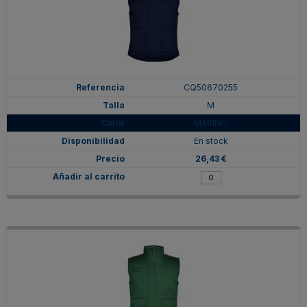
CQ50670255
M
MARINO
En stock
26,43 €