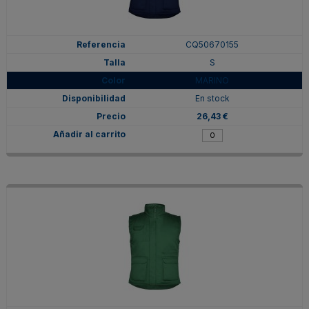
CQ50670155
S
MARINO
En stock
26,43 €