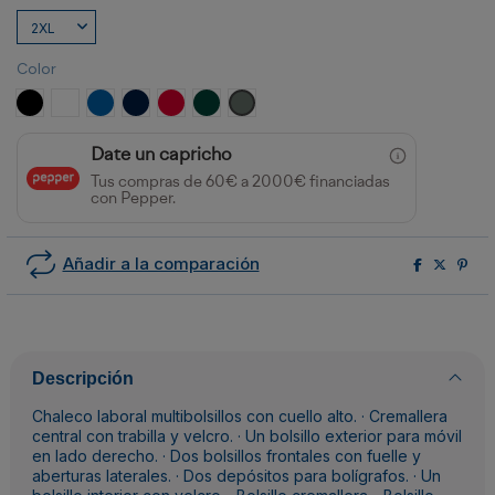
Color
NEGRO
BLANCO
ROYAL
MARINO
ROJO
VERDE BOTELLA
PLOMO
Date un capricho
Tus compras de 60€ a 2000€ financiadas
con Pepper.
Añadir a la comparación
Descripción
Chaleco laboral multibolsillos con cuello alto. · Cremallera
central con trabilla y velcro. · Un bolsillo exterior para móvil
en lado derecho. · Dos bolsillos frontales con fuelle y
aberturas laterales. · Dos depósitos para bolígrafos. · Un