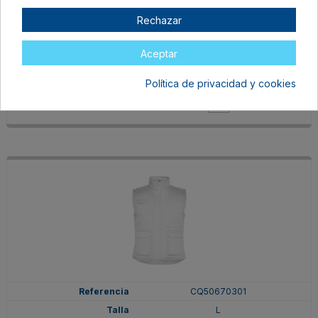
CQ50670260
Rechazar
M
ROJO
Aceptar
En stock
Política de privacidad y cookies
26,43 €
CQ50670301
L