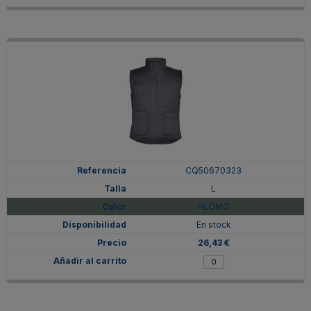
CQ50670323
L
PLOMO
En stock
26,43 €