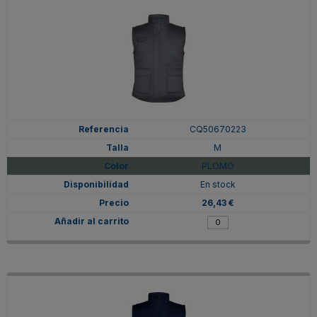
CQ50670223
M
PLOMO
En stock
26,43 €