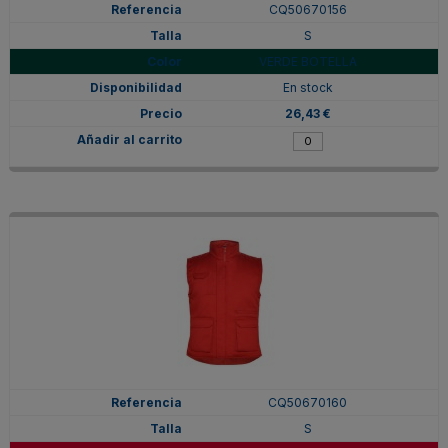
CQ50670156
S
VERDE BOTELLA
En stock
26,43 €
CQ50670160
S