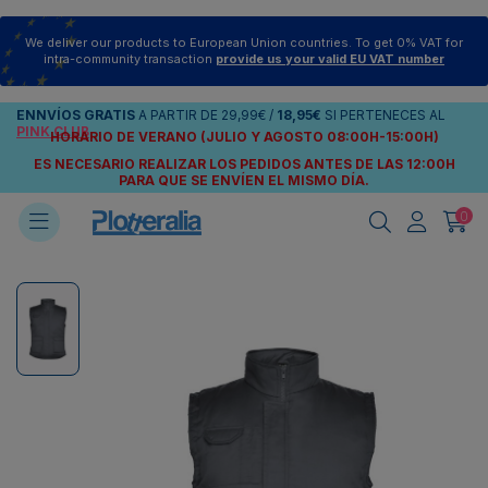
We deliver our products to European Union countries. To get 0% VAT for
intra-community transaction
provide us your valid EU VAT number
ENNVÍOS
GRATIS
A PARTIR DE
29,99€
/
18,95€
SI PERTENECES AL
PINK CLUB
HORARIO DE VERANO (JULIO Y AGOSTO 08:00H-15:00H)
ES NECESARIO REALIZAR LOS PEDIDOS ANTES DE LAS 12:00H
PARA QUE SE ENVÍEN
EL MISMO DÍA.
0