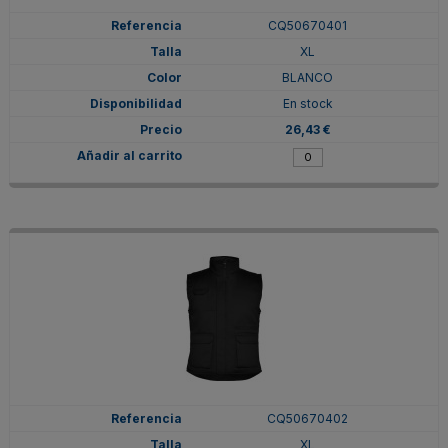
CQ50670401
XL
BLANCO
En stock
26,43 €
CQ50670402
XL