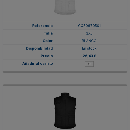
CQ50670501
2XL
BLANCO
En stock
26,43 €