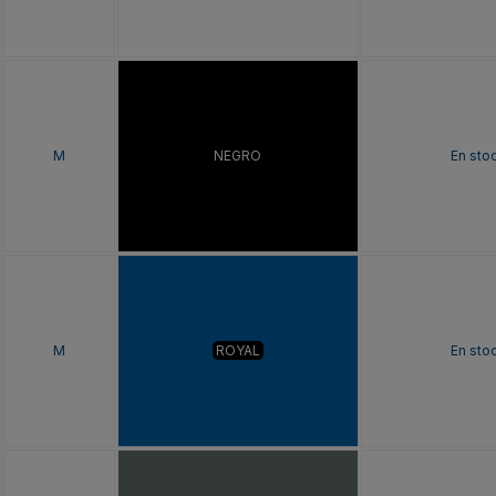
M
NEGRO
En sto
M
ROYAL
En sto