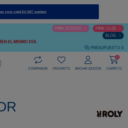
 us your valid EU VAT number
PINK SCHOOL
PINK CLUB
BLOG
VÍEN
EL MISMO DÍA.
PRESUPUESTO
0
0
COMPARAR
FAVORITO
INICIAR SESIÓN
CARRITO
OR