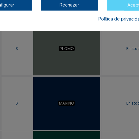
figurar
Rechazar
Acep
Política de privaci
S
PLOMO
En sto
S
MARINO
En sto