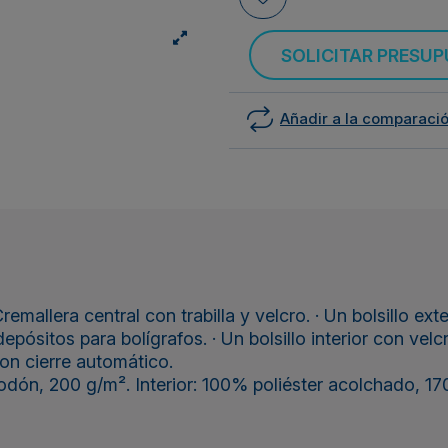
SOLICITAR PRESU
Añadir a la comparaci
Cremallera central con trabilla y velcro. · Un bolsillo ex
epósitos para bolígrafos. · Un bolsillo interior con velcro.
con cierre automático.
odón, 200 g/m². Interior: 100% poliéster acolchado, 17