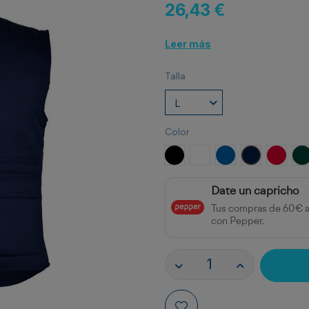
26,43 €
Leer más
Talla
Color
NEGRO
BLANCO
ROYAL
MARINO
ROJO
V
Date un capricho
Tus compras de 60€ 
con Pepper.