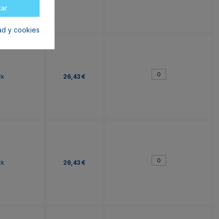
tar
dad y cookies
ck
26,43 €
ck
26,43 €