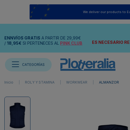
We deliver our products to E
ENNVÍOS
GRATIS
A PARTIR DE
29,99€
ES NECESARIO RE
/
18,95€
SI PERTENECES AL
PINK CLUB
CATEGORÍAS
Inicio
ROLY Y STAMINA
WORKWEAR
ALMANZOR