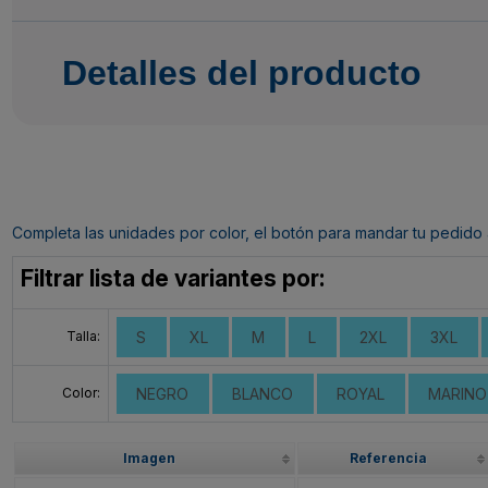
Detalles del producto
Completa las unidades por color, el botón para mandar tu pedido al c
Filtrar lista de variantes por:
Talla:
S
XL
M
L
2XL
3XL
Color:
NEGRO
BLANCO
ROYAL
MARINO
Imagen
Referencia