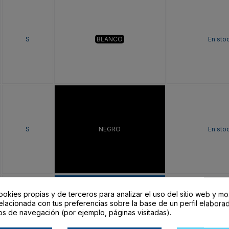
S
BLANCO
En sto
S
NEGRO
En sto
ookies propias y de terceros para analizar el uso del sitio web y mo
elacionada con tus preferencias sobre la base de un perfil elaborad
os de navegación (por ejemplo, páginas visitadas).
S
ROYAL
En sto