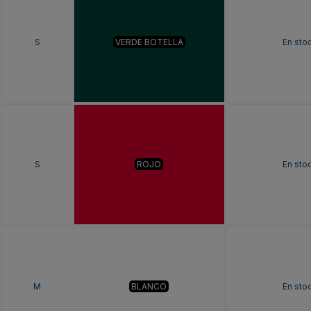
S
VERDE BOTELLA
En sto
S
ROJO
En sto
M
BLANCO
En sto