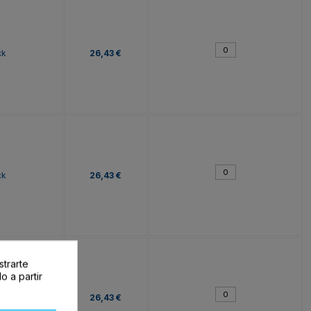
ck
26,43 €
ck
26,43 €
strarte
o a partir
ck
26,43 €