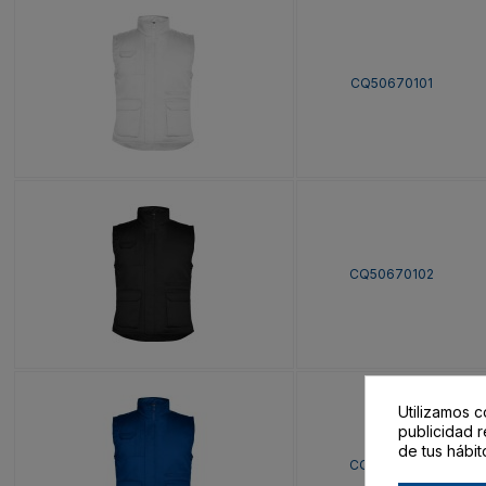
CQ50670101
CQ50670102
Utilizamos c
publicidad r
de tus hábit
CQ50670105