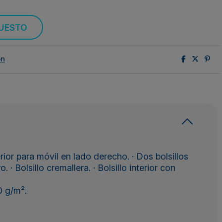
PUESTO
ón
terior para móvil en lado derecho. · Dos bolsillos
 · Bolsillo cremallera. · Bolsillo interior con
0 g/m².