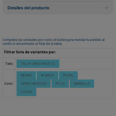
Detalles del producto
Completa las unidades por color, el botón para mandar tu pedido al
carrito lo encontrarás al final de la tabla.
Filtrar lista de variantes por:
Talla:
TALLA ÚNICA ADULTO
NEGRO
BLANCO
ROYAL
Color:
VERDE HELECHO
ROJO
AMARILLO
FUCSIA