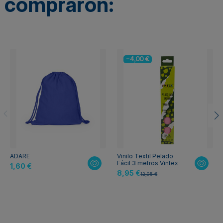
compraron:
-4,00 €
ADARE
Vinilo Textil Pelado
Fácil 3 metros Vintex
1,60 €
8,95 €
12,95 €