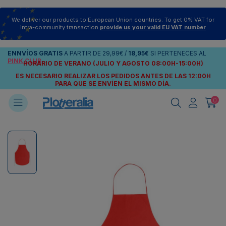
We deliver our products to European Union countries. To get 0% VAT for
intra-community transaction
provide us your valid EU VAT number
ENNVÍOS
GRATIS
A PARTIR DE
29,99€
/
18,95€
SI PERTENECES AL
PINK CLUB
HORARIO DE VERANO (JULIO Y AGOSTO 08:00H-15:00H)
ES NECESARIO REALIZAR LOS PEDIDOS ANTES DE LAS 12:00H
PARA QUE SE ENVÍEN
EL MISMO DÍA.
0