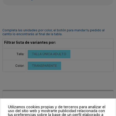
Completa las unidades por color, el botón para mandar tu pedido al
carrito lo encontrarás al final de la tabla.
Filtrar lista de variantes por:
Talla:
TALLA ÚNICA ADULTO
Color:
TRANSPARENTE
Utilizamos cookies propias y de terceros para analizar el
uso del sitio web y mostrarte publicidad relacionada con
tus preferencias sobre la base de un perfil elaborado a