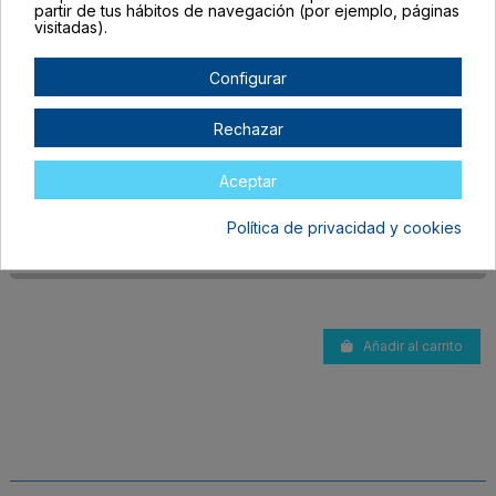
partir de tus hábitos de navegación (por ejemplo, páginas
visitadas).
Configurar
VA1695S100
TALLA ÚNICA ADULTO
Rechazar
TRANSPARENTE
Aceptar
En stock
0,75 €
Política de privacidad y cookies
Añadir al carrito