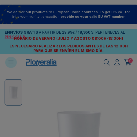
We deliver our products to European Union countries. To get 0% VAT for
intra-community transaction
provide us your valid EU VAT number
ENNVÍOS
GRATIS
A PARTIR DE
29,99€
/
18,95€
SI PERTENECES AL
PINK CLUB
HORARIO DE VERANO (JULIO Y AGOSTO 08:00H-15:00H)
ES NECESARIO REALIZAR LOS PEDIDOS ANTES DE LAS 12:00H
PARA QUE SE ENVÍEN
EL MISMO DÍA.
0