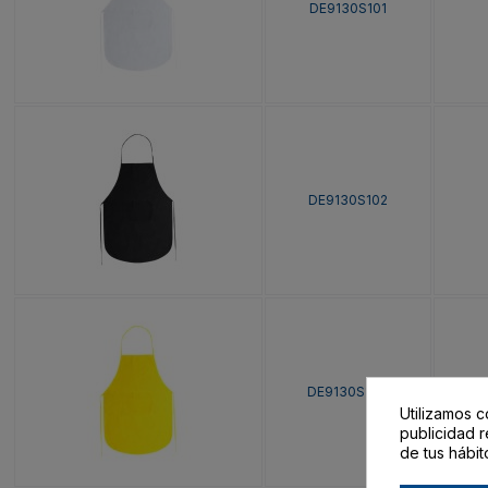
DE9130S101
DE9130S102
DE9130S103
Utilizamos c
publicidad r
de tus hábit