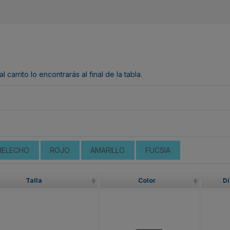
arrito lo encontrarás al final de la tabla.
HELECHO
ROJO
AMARILLO
FUCSIA
Talla
Color
Di