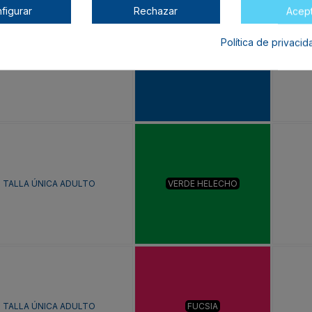
figurar
Rechazar
Acep
Política de privaci
TALLA ÚNICA ADULTO
ROYAL
TALLA ÚNICA ADULTO
VERDE HELECHO
TALLA ÚNICA ADULTO
FUCSIA