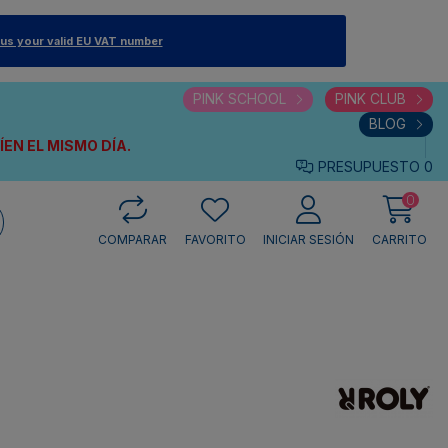
 us your valid EU VAT number
PINK SCHOOL
PINK CLUB
BLOG
VÍEN
EL MISMO DÍA.
PRESUPUESTO
0
0
COMPARAR
FAVORITO
INICIAR SESIÓN
CARRITO