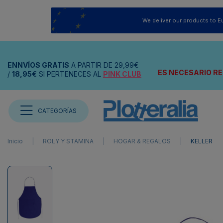
We deliver our products to E
ENNVÍOS
GRATIS
A PARTIR DE
29,99€
ES NECESARIO RE
/
18,95€
SI PERTENECES AL
PINK CLUB
CATEGORÍAS
Inicio
ROLY Y STAMINA
HOGAR & REGALOS
KELLER