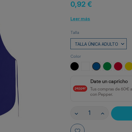
0,92 €
Leer más
Talla
Color
NEGRO
BLANCO
ROYAL
VERDE HEL
ROJO
A
Date un capricho
Tus compras de 60€ 
con Pepper.