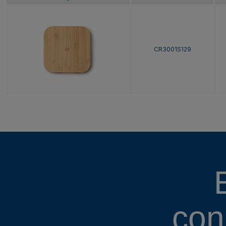
CR3001S129
con