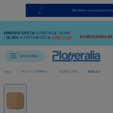
We deliver our products to E
ENNVÍOS
GRATIS
A PARTIR DE
29,99€
ES NECESARIO RE
/
18,95€
SI PERTENECES AL
PINK CLUB
CATEGORÍAS
Inicio
ROLY Y STAMINA
TECNOLOGÍA
NEBULA