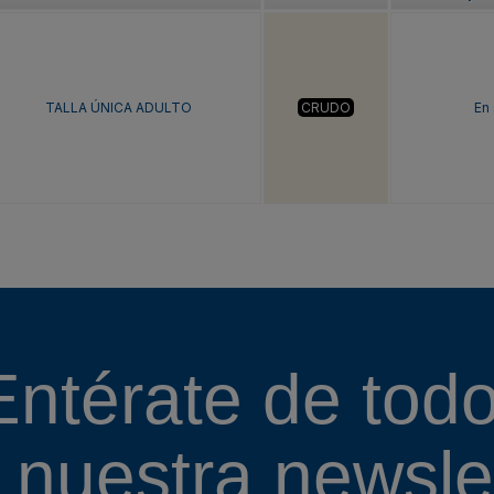
TALLA ÚNICA ADULTO
CRUDO
En
Entérate de todo
 nuestra
newslet