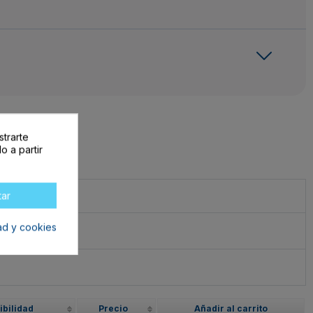
strarte
o a partir
tar
dad y cookies
ibilidad
Precio
Añadir al carrito