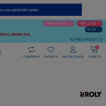
 us your valid EU VAT number
PINK SCHOOL
PINK CLUB
BLOG
VÍEN
EL MISMO DÍA.
PRESUPUESTO
0
0
COMPARAR
FAVORITO
INICIAR SESIÓN
CARRITO