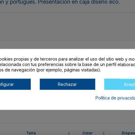
mán y portugués. Presentación en caja diseño eco.
ookies propias y de terceros para analizar el uso del sitio web y mo
elacionada con tus preferencias sobre la base de un perfil elaborad
os de navegación (por ejemplo, páginas visitadas).
arrito lo encontrarás al final de la tabla.
figurar
Rechazar
Acep
Política de privaci
O
Talla
Color
Dispon