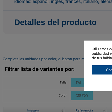
idiomas: español, inglés, francés, italiano, ale
Detalles del producto
Utilizamos c
publicidad r
de tus hábit
Completa las unidades por color, el botón para mandar tu pedido al c
Filtrar lista de variantes por:
Con
Talla:
TALLA ÚNICA ADULT
Color:
CRUDO
Imagen
Referencia