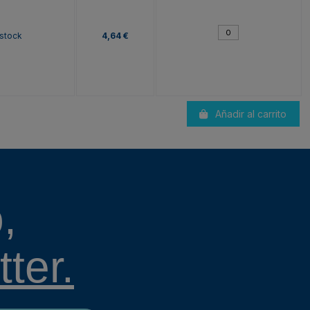
 stock
4,64 €
Añadir al carrito
,
ter.