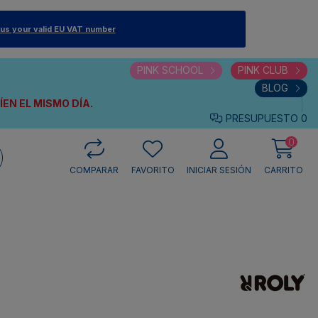
 us your valid EU VAT number
PINK SCHOOL
PINK CLUB
BLOG
VÍEN
EL MISMO DÍA.
PRESUPUESTO
0
0
COMPARAR
FAVORITO
INICIAR SESIÓN
CARRITO