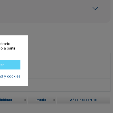
strarte
o a partir
tar
dad y cookies
ibilidad
Precio
Añadir al carrito