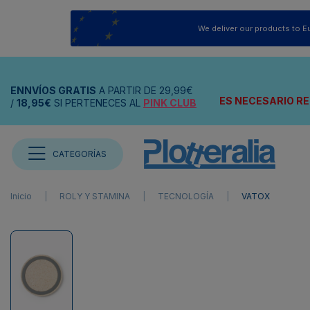
We deliver our products to E
ENNVÍOS
GRATIS
A PARTIR DE
29,99€
ES NECESARIO RE
/
18,95€
SI PERTENECES AL
PINK CLUB
CATEGORÍAS
Inicio
ROLY Y STAMINA
TECNOLOGÍA
VATOX