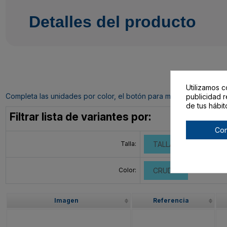
Detalles del producto
Utilizamos c
Completa las unidades por color, el botón para mandar tu pedido al c
publicidad r
de tus hábit
Filtrar lista de variantes por:
Con
Talla:
TALLA ÚNICA ADULT
Color:
CRUDO
Imagen
Referencia