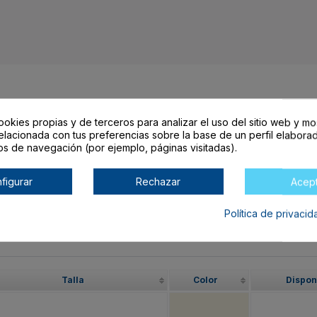
ookies propias y de terceros para analizar el uso del sitio web y mo
arrito lo encontrarás al final de la tabla.
elacionada con tus preferencias sobre la base de un perfil elaborad
os de navegación (por ejemplo, páginas visitadas).
figurar
Rechazar
Acep
O
Política de privaci
Talla
Color
Dispon