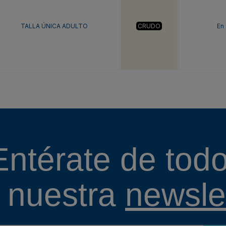
TALLA ÚNICA ADULTO
CRUDO
En
Entérate de todo
 nuestra
newslet