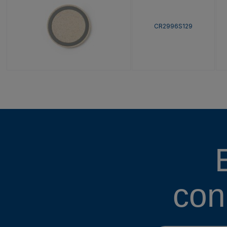
CR2996S129
con