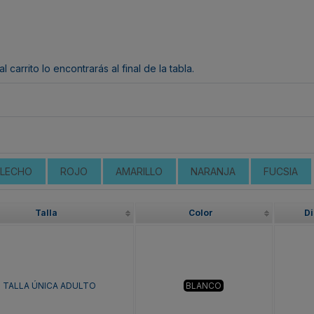
arrito lo encontrarás al final de la tabla.
ELECHO
ROJO
AMARILLO
NARANJA
FUCSIA
Talla
Color
Di
TALLA ÚNICA ADULTO
BLANCO