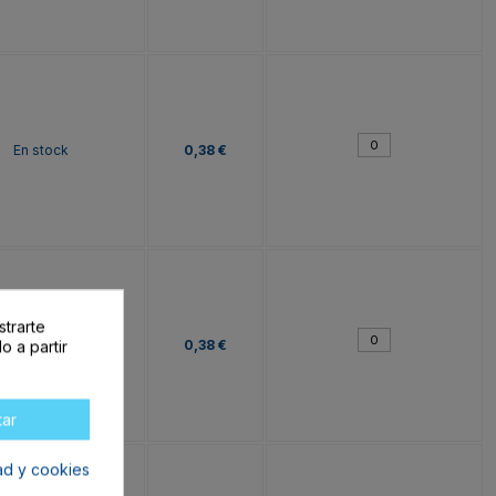
En stock
0,38 €
strarte
En stock
0,38 €
o a partir
tar
dad y cookies