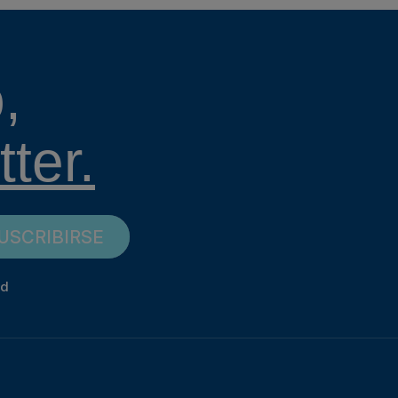
,
ter.
USCRIBIRSE
ad