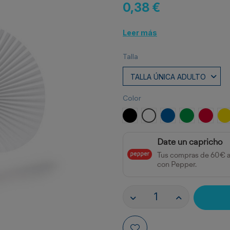
0,38 €
Leer más
Talla
Color
NEGRO
BLANCO
ROYAL
VERDE HEL
ROJO
A
Date un capricho
Tus compras de 60€ 
con Pepper.