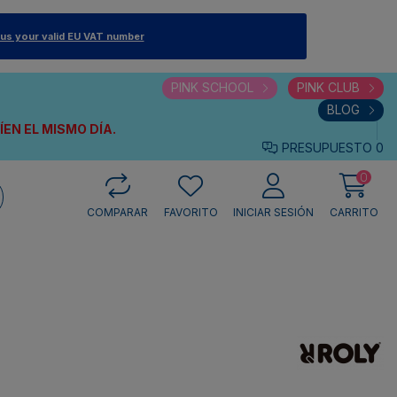
 us your valid EU VAT number
PINK SCHOOL
PINK CLUB
BLOG
VÍEN
EL MISMO DÍA.
PRESUPUESTO
0
0
COMPARAR
FAVORITO
INICIAR SESIÓN
CARRITO