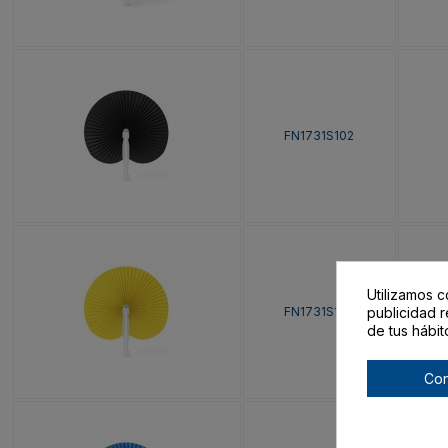
FN1731S102
Utilizamos c
FN1731S103
publicidad r
de tus hábit
Con