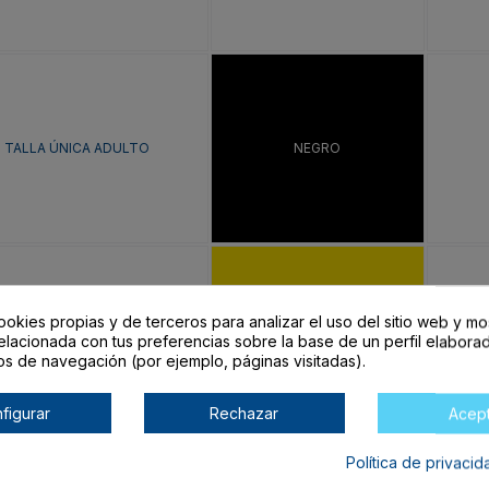
TALLA ÚNICA ADULTO
NEGRO
ookies propias y de terceros para analizar el uso del sitio web y mo
TALLA ÚNICA ADULTO
AMARILLO
elacionada con tus preferencias sobre la base de un perfil elaborad
os de navegación (por ejemplo, páginas visitadas).
figurar
Rechazar
Acep
Política de privaci