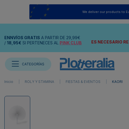
We deliver our products to E
ENNVÍOS
GRATIS
A PARTIR DE
29,99€
ES NECESARIO RE
/
18,95€
SI PERTENECES AL
PINK CLUB
CATEGORÍAS
Inicio
ROLY Y STAMINA
FIESTAS & EVENTOS
KAORI