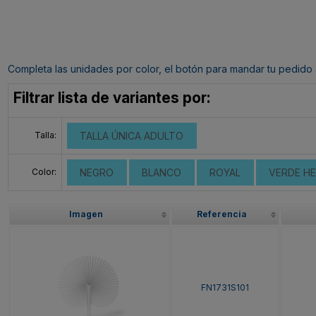
Completa las unidades por color, el botón para mandar tu pedido al c
Filtrar lista de variantes por:
Talla:
TALLA ÚNICA ADULTO
Color:
NEGRO
BLANCO
ROYAL
VERDE H
Imagen
Referencia
FN1731S101