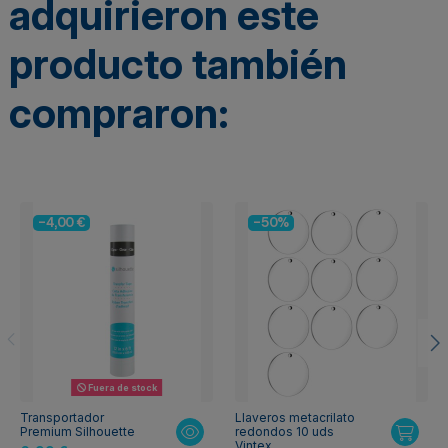
adquirieron este
producto también
compraron:
-4,00 €
-50%
Fuera de stock
Transportador
Llaveros metacrilato
Premium Silhouette
redondos 10 uds
Vintex