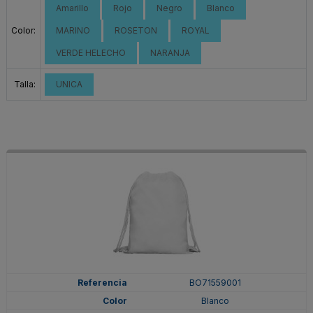
Amarillo
Rojo
Negro
Blanco
Color:
MARINO
ROSETON
ROYAL
VERDE HELECHO
NARANJA
Talla:
UNICA
BO71559001
Blanco