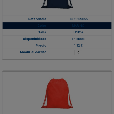
BO71559055
MARINO
UNICA
En stock
1,12 €