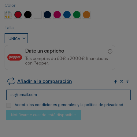
Color
Amarillo
Rojo
Negro
Blanco
MARINO
ROSETON
ROYAL
VERDE HELECHO
NARANJA
Talla
Date un capricho
Tus compras de 60€ a 2000€ financiadas
con Pepper.
Añadir a la comparación
Acepto las condiciones generales y la política de privacidad