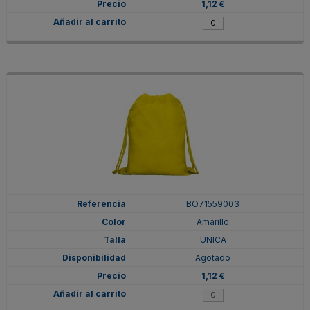
1,12 €
BO71559003
Amarillo
UNICA
Agotado
1,12 €