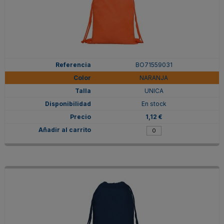
BO71559031
NARANJA
UNICA
En stock
1,12 €