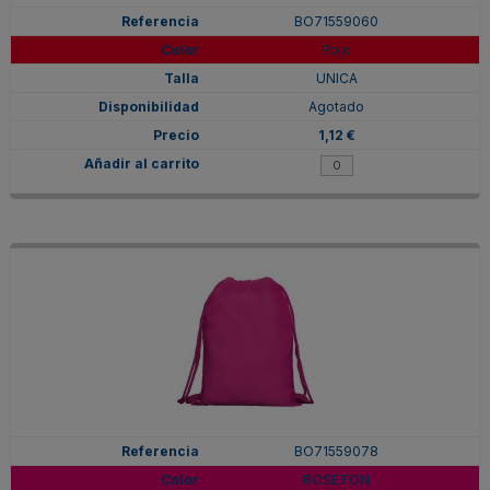
BO71559060
Rojo
UNICA
Agotado
1,12 €
BO71559078
ROSETON