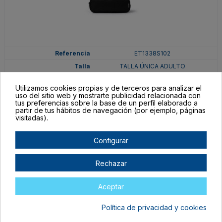
ET1338S102
TALLA ÚNICA ADULTO
NEGRO
Utilizamos cookies propias y de terceros para analizar el
En stock
uso del sitio web y mostrarte publicidad relacionada con
tus preferencias sobre la base de un perfil elaborado a
2,17 €
partir de tus hábitos de navegación (por ejemplo, páginas
visitadas).
Configurar
Rechazar
Aceptar
Política de privacidad y cookies