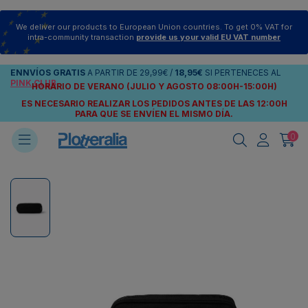
We deliver our products to European Union countries. To get 0% VAT for
intra-community transaction
provide us your valid EU VAT number
ENNVÍOS
GRATIS
A PARTIR DE
29,99€
/
18,95€
SI PERTENECES AL
PINK CLUB
HORARIO DE VERANO (JULIO Y AGOSTO 08:00H-15:00H)
ES NECESARIO REALIZAR LOS PEDIDOS ANTES DE LAS 12:00H
PARA QUE SE ENVÍEN
EL MISMO DÍA.
0