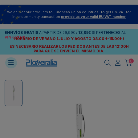
We deliver our products to European Union countries. To get 0% VAT for
intra-community transaction
provide us your valid EU VAT number
ENNVÍOS
GRATIS
A PARTIR DE
29,99€
/
18,95€
SI PERTENECES AL
PINK CLUB
HORARIO DE VERANO (JULIO Y AGOSTO 08:00H-15:00H)
ES NECESARIO REALIZAR LOS PEDIDOS ANTES DE LAS 12:00H
PARA QUE SE ENVÍEN
EL MISMO DÍA.
0