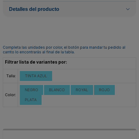
Detalles del producto
Completa las unidades por color, el botón para mandar tu pedido al
carrito lo encontrarás al final de la tabla.
Filtrar lista de variantes por:
Talla:
TINTA AZUL
NEGRO
BLANCO
ROYAL
ROJO
Color:
PLATA