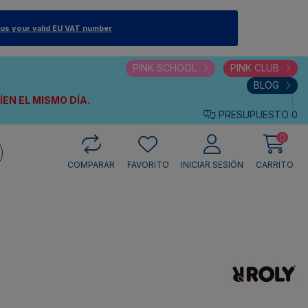
 us your valid EU VAT number
PINK SCHOOL
PINK CLUB
BLOG
VÍEN
EL MISMO DÍA.
PRESUPUESTO
0
0
COMPARAR
FAVORITO
INICIAR SESIÓN
CARRITO