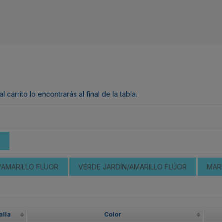
arrito lo encontrarás al final de la tabla.
AMARILLO FLUOR
VERDE JARDÍN/AMARILLO FLÚOR
MAR
alla
Color