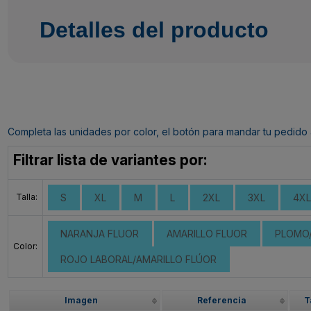
Detalles del producto
Completa las unidades por color, el botón para mandar tu pedido al c
Filtrar lista de variantes por:
Talla:
S
XL
M
L
2XL
3XL
4XL
NARANJA FLUOR
AMARILLO FLUOR
PLOMO/
Color:
ROJO LABORAL/AMARILLO FLÚOR
Imagen
Referencia
T