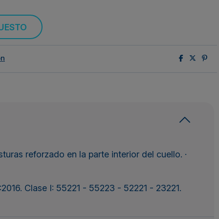
PUESTO
ón
ras reforzado en la parte interior del cuello. ·
016. Clase I: 55221 - 55223 - 52221 - 23221.