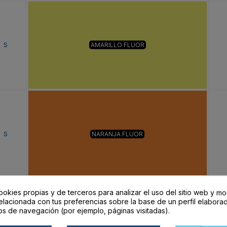
S
AMARILLO FLUOR
S
NARANJA FLUOR
ookies propias y de terceros para analizar el uso del sitio web y mo
elacionada con tus preferencias sobre la base de un perfil elaborad
os de navegación (por ejemplo, páginas visitadas).
S
PLOMO/AMARILLO FLUOR