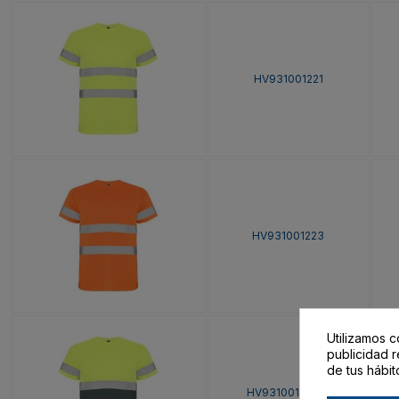
HV931001221
HV931001223
Utilizamos c
publicidad r
de tus hábit
HV93100123221