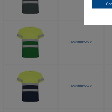
Con
HV93100152221
HV93100155221