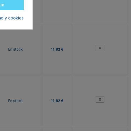
tar
dad y cookies
En stock
11,82 €
En stock
11,82 €