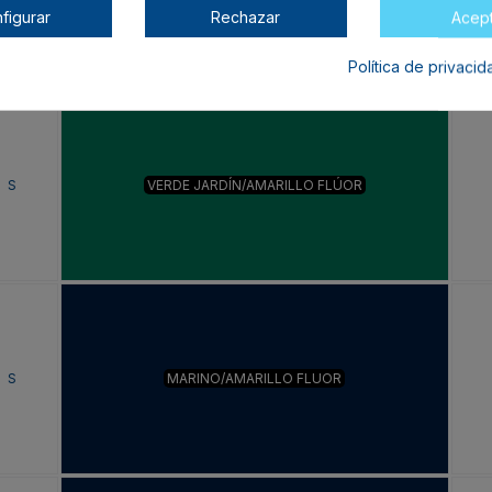
figurar
Rechazar
Acep
Política de privaci
S
VERDE JARDÍN/AMARILLO FLÚOR
S
MARINO/AMARILLO FLUOR