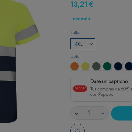
13,21 €
Leer más
Talla
Color
NARANJA FLUOR
AMARILLO FLUOR
PLOMO/AMARILLO
VERDE JARD
MARIN
M
Date un capricho
Tus compras de 60€ 
con Pepper.