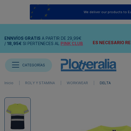
We deliver our products to E
ENNVÍOS
GRATIS
A PARTIR DE
29,99€
ES NECESARIO RE
/
18,95€
SI PERTENECES AL
PINK CLUB
CATEGORÍAS
Inicio
ROLY Y STAMINA
WORKWEAR
DELTA