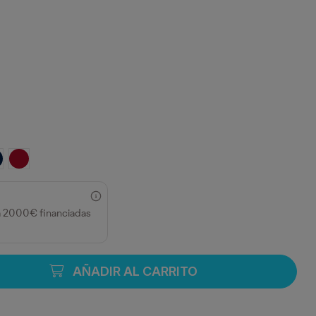
 FLUOR
ÍN/AMARILLO FLÚOR
O/AMARILLO FLUOR
ARINO/NARANJA FLUOR
ROJO LABORAL/AMARILLO FLÚOR
a 2000€ financiadas
AÑADIR AL CARRITO