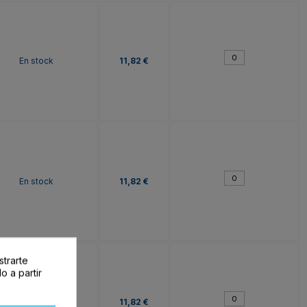
En stock
11,82 €
En stock
11,82 €
strarte
o a partir
En stock
11,82 €