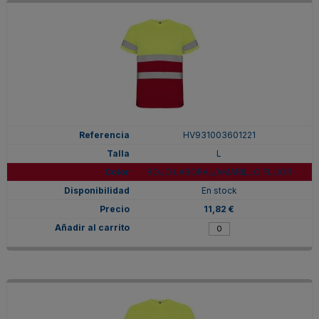
HV931003601221
L
ROJO LABORAL/AMARILLO FLÚOR
En stock
11,82 €