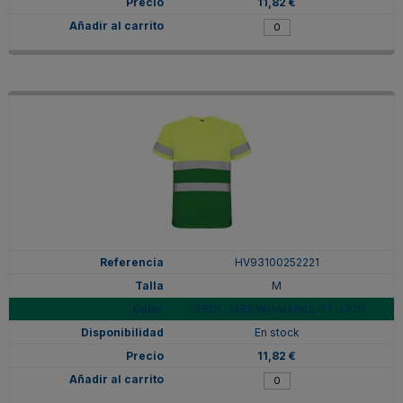
11,82 €
HV93100252221
M
VERDE JARDÍN/AMARILLO FLÚOR
En stock
11,82 €