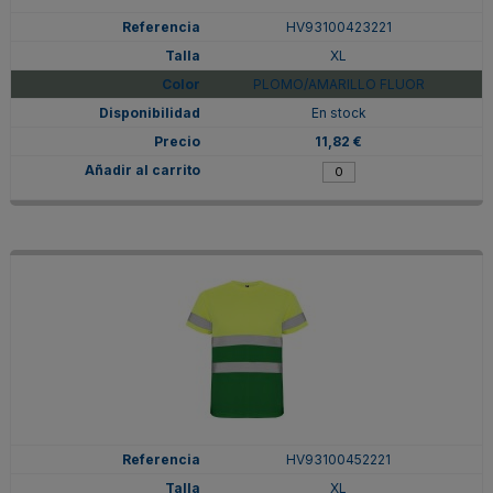
HV93100423221
XL
PLOMO/AMARILLO FLUOR
En stock
11,82 €
HV93100452221
XL