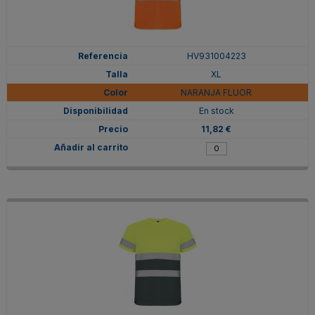
HV931004223
XL
NARANJA FLUOR
En stock
11,82 €