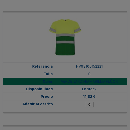
HV93100152221
S
VERDE JARDÍN/AMARILLO FLÚOR
En stock
11,82 €