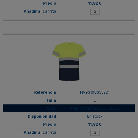
11,82 €
HV93100355221
L
MARINO/AMARILLO FLUOR
En stock
11,82 €