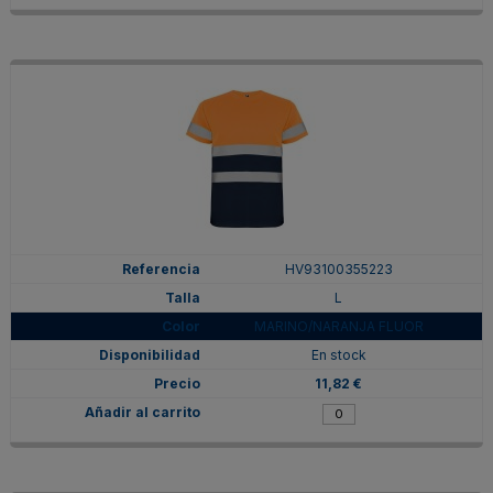
HV93100355223
L
MARINO/NARANJA FLUOR
En stock
11,82 €