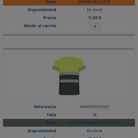
NARANJA FLUOR
En stock
11,82 €
HV93100223221
M
PLOMO/AMARILLO FLUOR
En stock