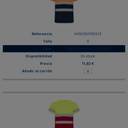
HV93100155223
S
MARINO/NARANJA FLUOR
En stock
11,82 €