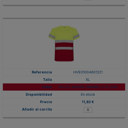
HV931004601221
XL
ROJO LABORAL/AMARILLO FLÚOR
En stock
11,82 €