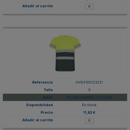
HV93100123221
S
PLOMO/AMARILLO FLUOR
En stock
11,82 €