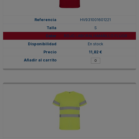
HV931001601221
S
ROJO LABORAL/AMARILLO FLÚOR
En stock
11,82 €