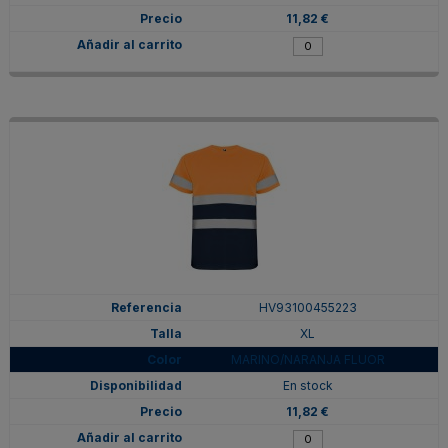
11,82 €
HV93100455223
XL
MARINO/NARANJA FLUOR
En stock
11,82 €