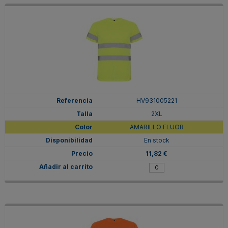
HV931005221
2XL
AMARILLO FLUOR
En stock
11,82 €