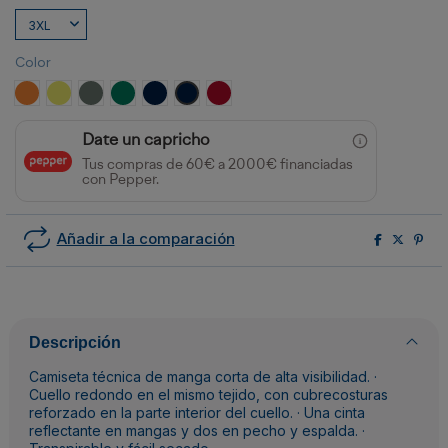
Color
NARANJA FLUOR
AMARILLO FLUOR
PLOMO/AMARILLO FLUOR
VERDE JARDÍN/AMARILLO FLÚOR
MARINO/AMARILLO FLUOR
MARINO/NARANJA FLUOR
ROJO LABORAL/AMARILLO FLÚOR
Date un capricho
Tus compras de 60€ a 2000€ financiadas
con Pepper.
Añadir a la comparación
Descripción
Camiseta técnica de manga corta de alta visibilidad. ·
Cuello redondo en el mismo tejido, con cubrecosturas
reforzado en la parte interior del cuello. · Una cinta
reflectante en mangas y dos en pecho y espalda. ·