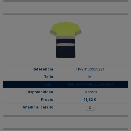
HV93100255221
M
MARINO/AMARILLO FLUOR
En stock
11,82 €