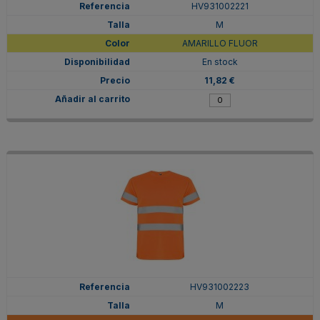
HV931002221
M
AMARILLO FLUOR
En stock
11,82 €
HV931002223
M