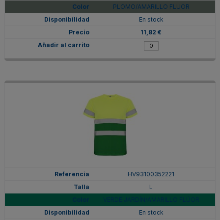
PLOMO/AMARILLO FLUOR
En stock
11,82 €
HV93100352221
L
VERDE JARDÍN/AMARILLO FLÚOR
En stock