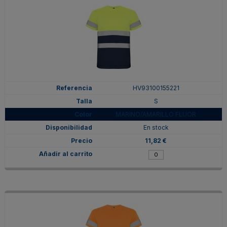
HV93100155221
S
MARINO/AMARILLO FLUOR
En stock
11,82 €