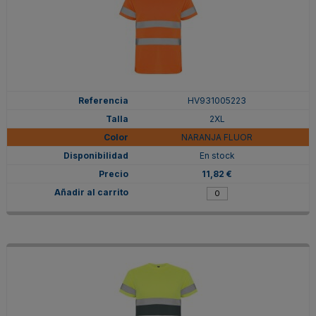
HV931005223
2XL
NARANJA FLUOR
En stock
11,82 €