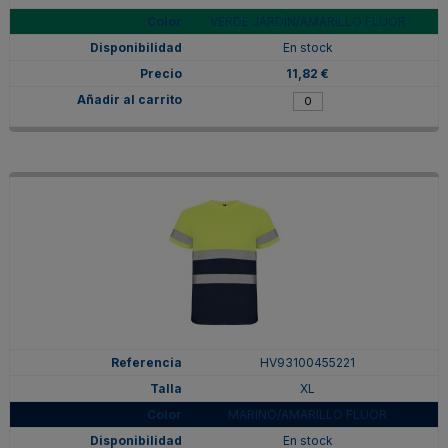
VERDE JARDÍN/AMARILLO FLÚOR
En stock
11,82 €
HV93100455221
XL
MARINO/AMARILLO FLUOR
En stock