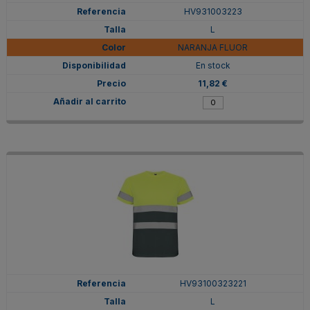
HV931003223
L
NARANJA FLUOR
En stock
11,82 €
HV93100323221
L