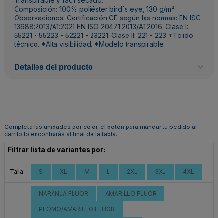
Transpirable y fácil secado.
Composición: 100% poliéster bird´s eye, 130 g/m².
Observaciones: Certificación CE según las normas: EN ISO
13688:2013/A1:2021 EN ISO 20471:2013/A1:2016. Clase I:
55221 - 55223 - 52221 - 23221. Clase II: 221 - 223 *Tejido
técnico. *Alta visibilidad. *Modelo transpirable.
Detalles del producto
Completa las unidades por color, el botón para mandar tu pedido al
carrito lo encontrarás al final de la tabla.
Filtrar lista de variantes por:
Talla:
S
XL
M
L
2XL
3XL
4XL
NARANJA FLUOR
AMARILLO FLUOR
PLOMO/AMARILLO FLUOR