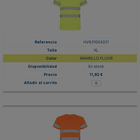
HV931004221
XL
AMARILLO FLUOR
En stock
11,82 €