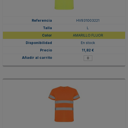
HV931003221
L
AMARILLO FLUOR
En stock
11,82 €