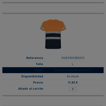
HV93100355223
L
MARINO/NARANJA FLUOR
En stock
11,82 €