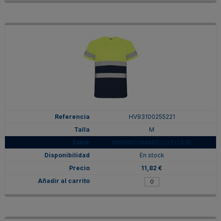
HV93100255221
M
MARINO/AMARILLO FLUOR
En stock
11,82 €