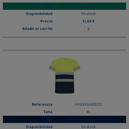
VERDE JARDÍN/AMARILLO FLÚOR
En stock
11,82 €
HV93100455221
XL
MARINO/AMARILLO FLUOR
En stock