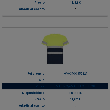
11,82 €
HV93100355221
L
MARINO/AMARILLO FLUOR
En stock
11,82 €