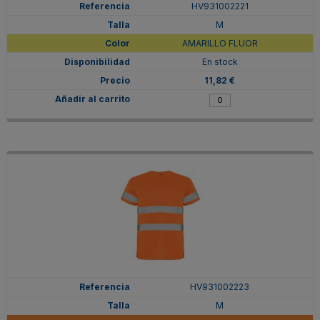
HV931002221
M
AMARILLO FLUOR
En stock
11,82 €
HV931002223
M