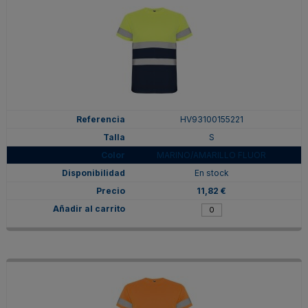
HV93100155221
S
MARINO/AMARILLO FLUOR
En stock
11,82 €