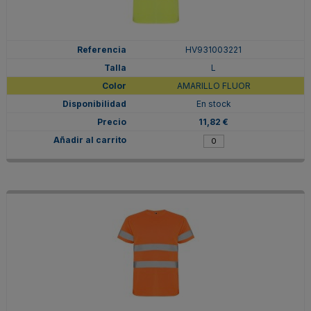
HV931003221
L
AMARILLO FLUOR
En stock
11,82 €