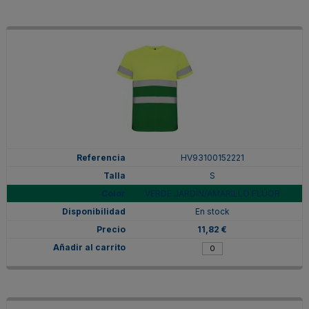
HV93100152221
S
VERDE JARDÍN/AMARILLO FLÚOR
En stock
11,82 €