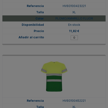
HV93100423221
XL
PLOMO/AMARILLO FLUOR
En stock
11,82 €
HV93100452221
XL