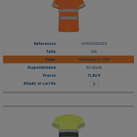
HV931005223
2XL
NARANJA FLUOR
En stock
11,82 €