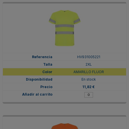
HV931005221
2XL
AMARILLO FLUOR
En stock
11,82 €