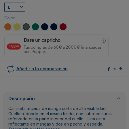
Color
NARANJA FLUOR
AMARILLO FLUOR
PLOMO/AMARILLO FLUOR
VERDE JARDÍN/AMARILLO FLÚOR
MARINO/AMARILLO FLUOR
MARINO/NARANJA FLUOR
ROJO LABORAL/AMARILLO FLÚOR
Date un capricho
Tus compras de 60€ a 2000€ financiadas
con Pepper.
Añadir a la comparación
Descripción
Camiseta técnica de manga corta de alta visibilidad. ·
Cuello redondo en el mismo tejido, con cubrecosturas
reforzado en la parte interior del cuello. · Una cinta
reflectante en mangas y dos en pecho y espalda. ·