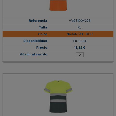
HV931004223
XL
NARANJA FLUOR
En stock
11,82 €