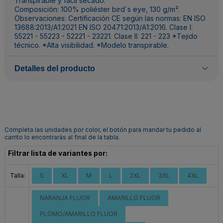
Transpirable y fácil secado.
Composición: 100% poliéster bird´s eye, 130 g/m².
Observaciones: Certificación CE según las normas: EN ISO
13688:2013/A1:2021 EN ISO 20471:2013/A1:2016. Clase I:
55221 - 55223 - 52221 - 23221. Clase II: 221 - 223 *Tejido
técnico. *Alta visibilidad. *Modelo transpirable.
Detalles del producto
Completa las unidades por color, el botón para mandar tu pedido al
carrito lo encontrarás al final de la tabla.
Filtrar lista de variantes por:
Talla:
S
XL
M
L
2XL
3XL
4XL
NARANJA FLUOR
AMARILLO FLUOR
PLOMO/AMARILLO FLUOR