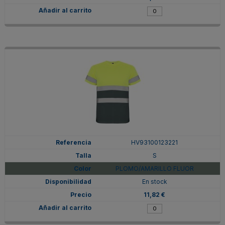
HV93100123221
S
PLOMO/AMARILLO FLUOR
En stock
11,82 €