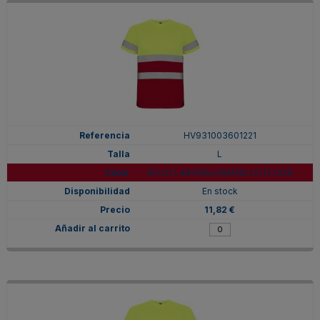
HV931003601221
L
ROJO LABORAL/AMARILLO FLÚOR
En stock
11,82 €