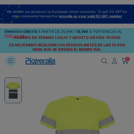
We deliver our products to European Union countries. To get 0% VAT for
intra-community transaction
provide us your valid EU VAT number
ENNVÍOS
GRATIS
A PARTIR DE
29,99€
/
18,95€
SI PERTENECES AL
PINK CLUB
HORARIO DE VERANO (JULIO Y AGOSTO 08:00H-15:00H)
ES NECESARIO REALIZAR LOS PEDIDOS ANTES DE LAS 12:00H
PARA QUE SE ENVÍEN
EL MISMO DÍA.
0