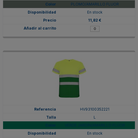
PLOMO/AMARILLO FLUOR
En stock
11,82 €
HV93100352221
L
VERDE JARDÍN/AMARILLO FLÚOR
En stock