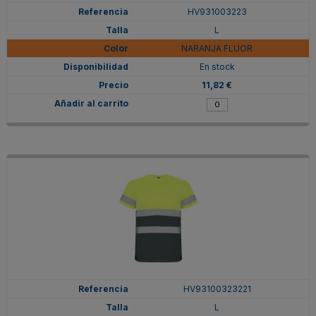
HV931003223
L
NARANJA FLUOR
En stock
11,82 €
HV93100323221
L