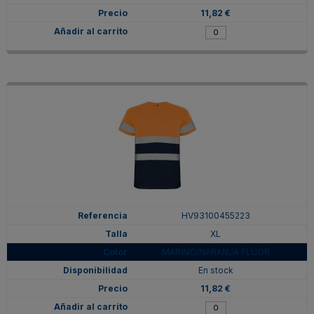
11,82 €
HV93100455223
XL
MARINO/NARANJA FLUOR
En stock
11,82 €