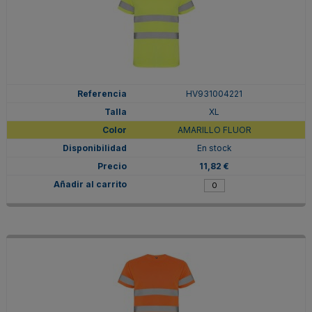
HV931004221
XL
AMARILLO FLUOR
En stock
11,82 €