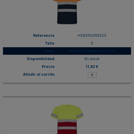
HV93100155223
S
MARINO/NARANJA FLUOR
En stock
11,82 €