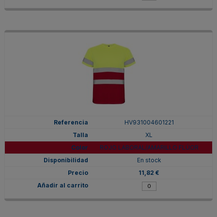
HV931004601221
XL
ROJO LABORAL/AMARILLO FLÚOR
En stock
11,82 €