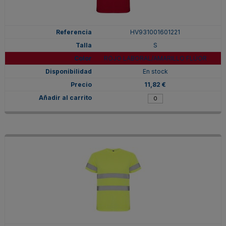
HV931001601221
S
ROJO LABORAL/AMARILLO FLÚOR
En stock
11,82 €