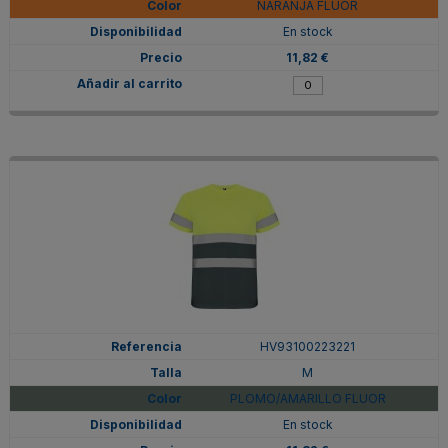
NARANJA FLUOR
En stock
11,82 €
HV93100223221
M
PLOMO/AMARILLO FLUOR
En stock