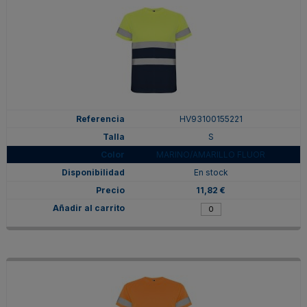
HV93100155221
S
MARINO/AMARILLO FLUOR
En stock
11,82 €