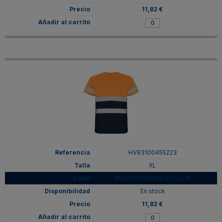
11,82 €
HV93100455223
XL
MARINO/NARANJA FLUOR
En stock
11,82 €