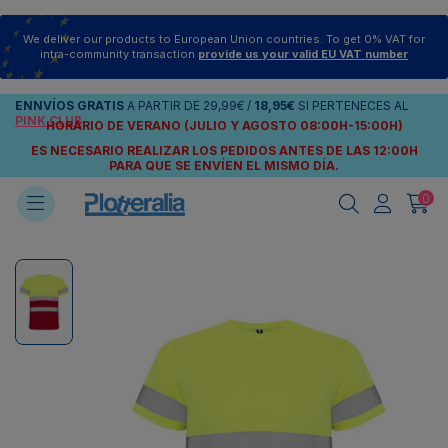
We deliver our products to European Union countries. To get 0% VAT for
intra-community transaction
provide us your valid EU VAT number
ENNVÍOS
GRATIS
A PARTIR DE
29,99€
/
18,95€
SI PERTENECES AL
PINK CLUB
HORARIO DE VERANO (JULIO Y AGOSTO 08:00H-15:00H)
ES NECESARIO REALIZAR LOS PEDIDOS ANTES DE LAS 12:00H
PARA QUE SE ENVÍEN
EL MISMO DÍA.
0