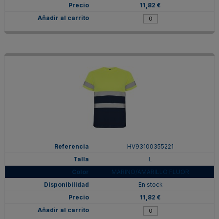
11,82 €
HV93100355221
L
MARINO/AMARILLO FLUOR
En stock
11,82 €