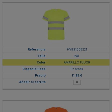
HV931005221
2XL
AMARILLO FLUOR
En stock
11,82 €