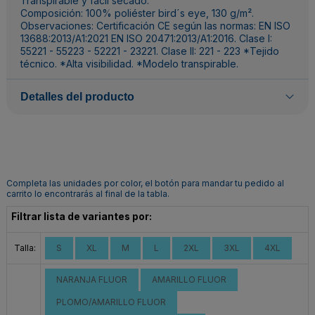
Transpirable y fácil secado.
Composición: 100% poliéster bird´s eye, 130 g/m².
Observaciones: Certificación CE según las normas: EN ISO
13688:2013/A1:2021 EN ISO 20471:2013/A1:2016. Clase I:
55221 - 55223 - 52221 - 23221. Clase II: 221 - 223 *Tejido
técnico. *Alta visibilidad. *Modelo transpirable.
Detalles del producto
Completa las unidades por color, el botón para mandar tu pedido al
carrito lo encontrarás al final de la tabla.
Filtrar lista de variantes por:
Talla:
S
XL
M
L
2XL
3XL
4XL
NARANJA FLUOR
AMARILLO FLUOR
PLOMO/AMARILLO FLUOR