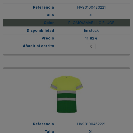
HV93100423221
XL
PLOMO/AMARILLO FLUOR
En stock
11,82 €
HV93100452221
XL