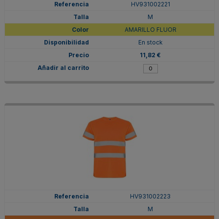
HV931002221
M
AMARILLO FLUOR
En stock
11,82 €
HV931002223
M