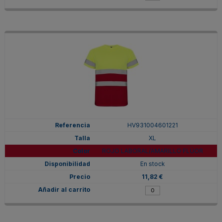
HV931004601221
XL
ROJO LABORAL/AMARILLO FLÚOR
En stock
11,82 €