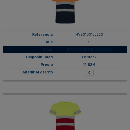
HV93100155223
S
MARINO/NARANJA FLUOR
En stock
11,82 €