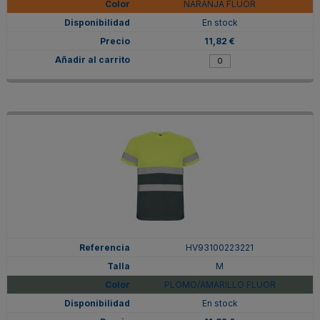
NARANJA FLUOR
En stock
11,82 €
HV93100223221
M
PLOMO/AMARILLO FLUOR
En stock