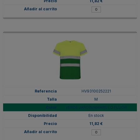
11,82 €
HV93100252221
M
VERDE JARDÍN/AMARILLO FLÚOR
En stock
11,82 €