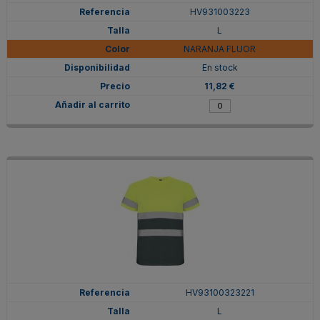
HV931003223
L
NARANJA FLUOR
En stock
11,82 €
HV93100323221
L