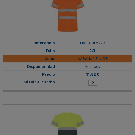
HV931005223
2XL
NARANJA FLUOR
En stock
11,82 €