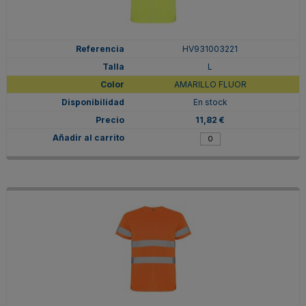
HV931003221
L
AMARILLO FLUOR
En stock
11,82 €