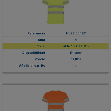
HV931004221
XL
AMARILLO FLUOR
En stock
11,82 €