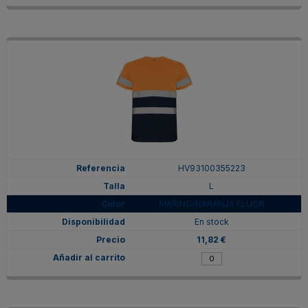
HV93100355223
L
MARINO/NARANJA FLUOR
En stock
11,82 €