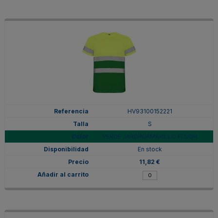
HV93100152221
S
VERDE JARDÍN/AMARILLO FLÚOR
En stock
11,82 €