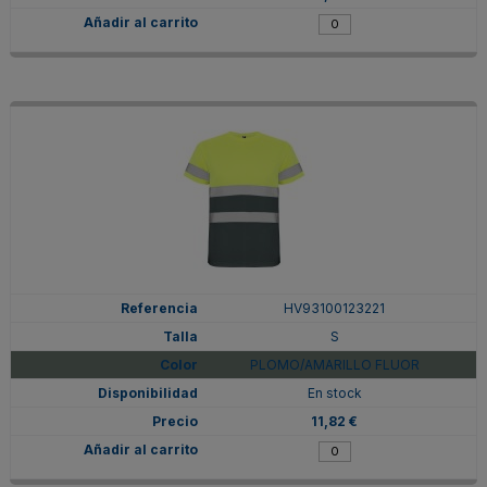
HV93100123221
S
PLOMO/AMARILLO FLUOR
En stock
11,82 €