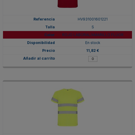
HV931001601221
S
ROJO LABORAL/AMARILLO FLÚOR
En stock
11,82 €