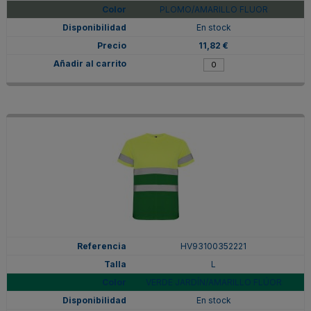
PLOMO/AMARILLO FLUOR
En stock
11,82 €
HV93100352221
L
VERDE JARDÍN/AMARILLO FLÚOR
En stock