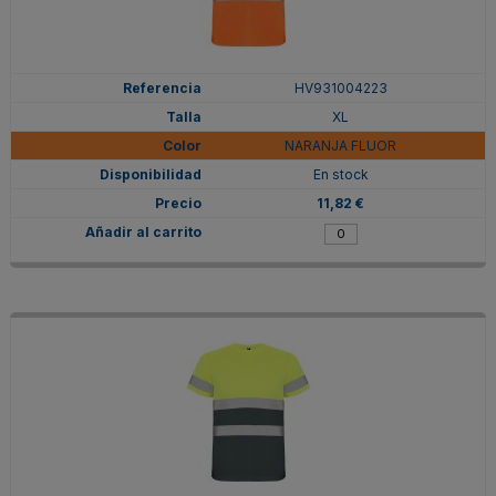
HV931004223
XL
NARANJA FLUOR
En stock
11,82 €