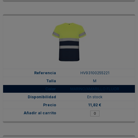
HV93100255221
M
MARINO/AMARILLO FLUOR
En stock
11,82 €