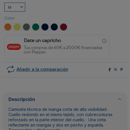
Color
NARANJA FLUOR
AMARILLO FLUOR
PLOMO/AMARILLO FLUOR
VERDE JARDÍN/AMARILLO FLÚOR
MARINO/AMARILLO FLUOR
MARINO/NARANJA FLUOR
ROJO LABORAL/AMARILLO FLÚOR
Date un capricho
Tus compras de 60€ a 2000€ financiadas
con Pepper.
Añadir a la comparación
Descripción
Camiseta técnica de manga corta de alta visibilidad. ·
Cuello redondo en el mismo tejido, con cubrecosturas
reforzado en la parte interior del cuello. · Una cinta
reflectante en mangas y dos en pecho y espalda. ·