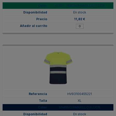
VERDE JARDÍN/AMARILLO FLÚOR
En stock
11,82 €
HV93100455221
XL
MARINO/AMARILLO FLUOR
En stock