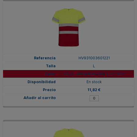
HV931003601221
L
ROJO LABORAL/AMARILLO FLÚOR
En stock
11,82 €