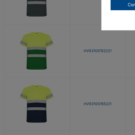
Con
HV93100152221
HV93100155221