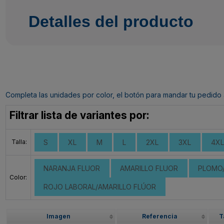
Detalles del producto
Completa las unidades por color, el botón para mandar tu pedido al c
Filtrar lista de variantes por:
Talla:
S
XL
M
L
2XL
3XL
4XL
NARANJA FLUOR
AMARILLO FLUOR
PLOMO/
Color:
ROJO LABORAL/AMARILLO FLÚOR
Imagen
Referencia
T