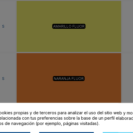
S
AMARILLO FLUOR
S
NARANJA FLUOR
ookies propias y de terceros para analizar el uso del sitio web y mo
elacionada con tus preferencias sobre la base de un perfil elaborad
os de navegación (por ejemplo, páginas visitadas).
S
PLOMO/AMARILLO FLUOR