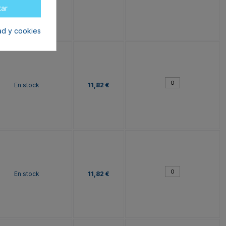
tar
dad y cookies
En stock
11,82 €
En stock
11,82 €