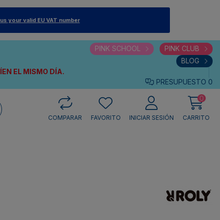
 us your valid EU VAT number
PINK SCHOOL
PINK CLUB
BLOG
VÍEN
EL MISMO DÍA.
PRESUPUESTO
0
0
COMPARAR
FAVORITO
INICIAR SESIÓN
CARRITO