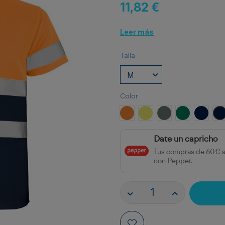
11,82 €
Leer más
Talla
Color
NARANJA FLUOR
AMARILLO FLUOR
PLOMO/AMARILLO
VERDE JARD
MARIN
M
Date un capricho
Tus compras de 60€ 
con Pepper.