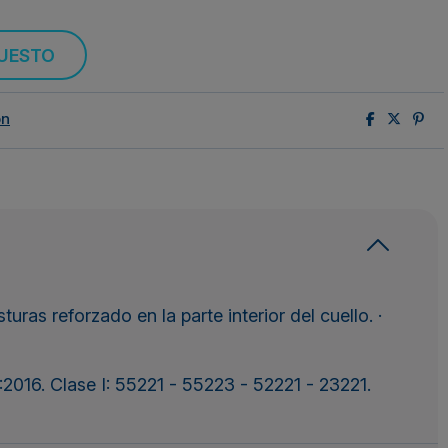
PUESTO
ón
ras reforzado en la parte interior del cuello. ·
016. Clase I: 55221 - 55223 - 52221 - 23221.