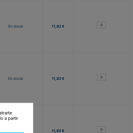
En stock
11,82 €
En stock
11,82 €
strarte
o a partir
En stock
11,82 €