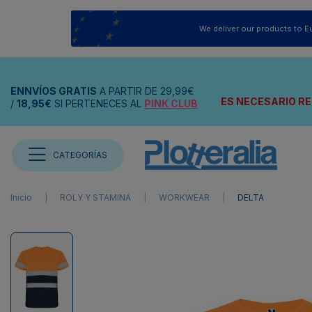
We deliver our products to E
ENNVÍOS
GRATIS
A PARTIR DE
29,99€
ES NECESARIO RE
/
18,95€
SI PERTENECES AL
PINK CLUB
CATEGORÍAS
Inicio
ROLY Y STAMINA
WORKWEAR
DELTA