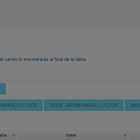
arrito lo encontrarás al final de la tabla.
AMARILLO FLUOR
VERDE JARDÍN/AMARILLO FLÚOR
MAR
alla
Color