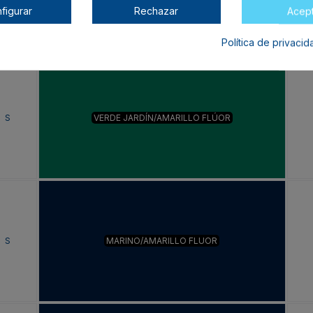
figurar
Rechazar
Acep
Política de privaci
S
VERDE JARDÍN/AMARILLO FLÚOR
S
MARINO/AMARILLO FLUOR