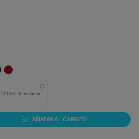
 FLUOR
ÍN/AMARILLO FLÚOR
O/AMARILLO FLUOR
ARINO/NARANJA FLUOR
ROJO LABORAL/AMARILLO FLÚOR
a 2000€ financiadas
AÑADIR AL CARRITO