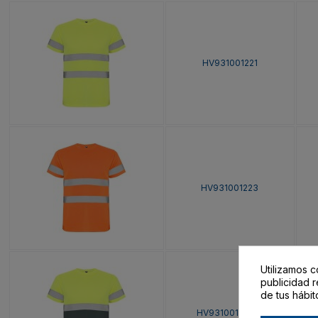
HV931001221
HV931001223
Utilizamos c
publicidad r
de tus hábit
HV93100123221