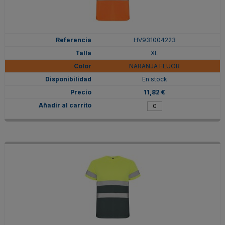
HV931004223
XL
NARANJA FLUOR
En stock
11,82 €