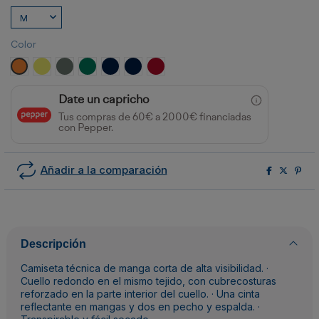
Color
NARANJA FLUOR
AMARILLO FLUOR
PLOMO/AMARILLO FLUOR
VERDE JARDÍN/AMARILLO FLÚOR
MARINO/AMARILLO FLUOR
MARINO/NARANJA FLUOR
ROJO LABORAL/AMARILLO FLÚOR
Date un capricho
Tus compras de 60€ a 2000€ financiadas
con Pepper.
Añadir a la comparación
Descripción
Camiseta técnica de manga corta de alta visibilidad. ·
Cuello redondo en el mismo tejido, con cubrecosturas
reforzado en la parte interior del cuello. · Una cinta
reflectante en mangas y dos en pecho y espalda. ·