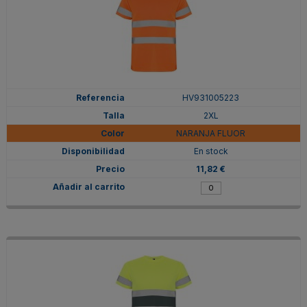
HV931005223
2XL
NARANJA FLUOR
En stock
11,82 €