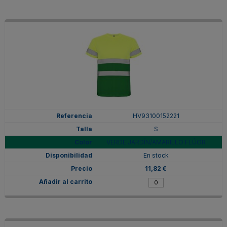
HV93100152221
S
VERDE JARDÍN/AMARILLO FLÚOR
En stock
11,82 €