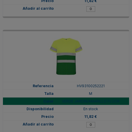
11,82 €
HV93100252221
M
VERDE JARDÍN/AMARILLO FLÚOR
En stock
11,82 €