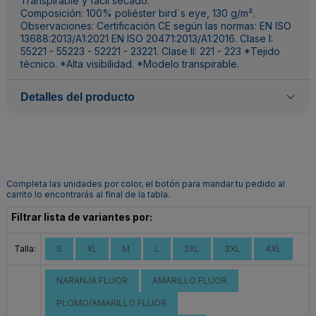
Transpirable y fácil secado.
Composición: 100% poliéster bird´s eye, 130 g/m².
Observaciones: Certificación CE según las normas: EN ISO
13688:2013/A1:2021 EN ISO 20471:2013/A1:2016. Clase I:
55221 - 55223 - 52221 - 23221. Clase II: 221 - 223 *Tejido
técnico. *Alta visibilidad. *Modelo transpirable.
Detalles del producto
Completa las unidades por color, el botón para mandar tu pedido al
carrito lo encontrarás al final de la tabla.
Filtrar lista de variantes por:
Talla:
S
XL
M
L
2XL
3XL
4XL
NARANJA FLUOR
AMARILLO FLUOR
PLOMO/AMARILLO FLUOR