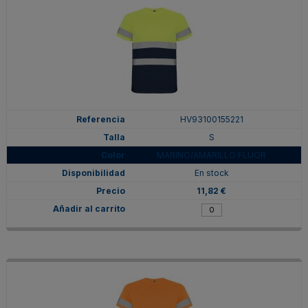
HV93100155221
S
MARINO/AMARILLO FLUOR
En stock
11,82 €