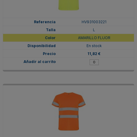
HV931003221
L
AMARILLO FLUOR
En stock
11,82 €