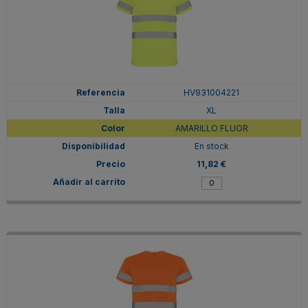
HV931004221
XL
AMARILLO FLUOR
En stock
11,82 €