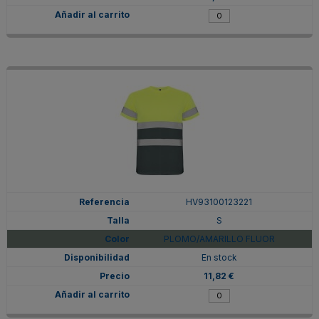
HV93100123221
S
PLOMO/AMARILLO FLUOR
En stock
11,82 €