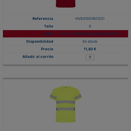
HV931001601221
S
ROJO LABORAL/AMARILLO FLÚOR
En stock
11,82 €