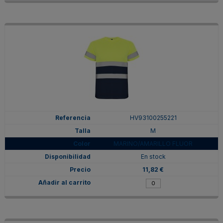
HV93100255221
M
MARINO/AMARILLO FLUOR
En stock
11,82 €