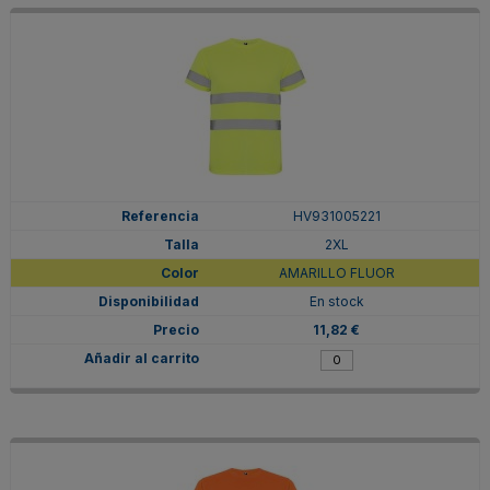
HV931005221
2XL
AMARILLO FLUOR
En stock
11,82 €