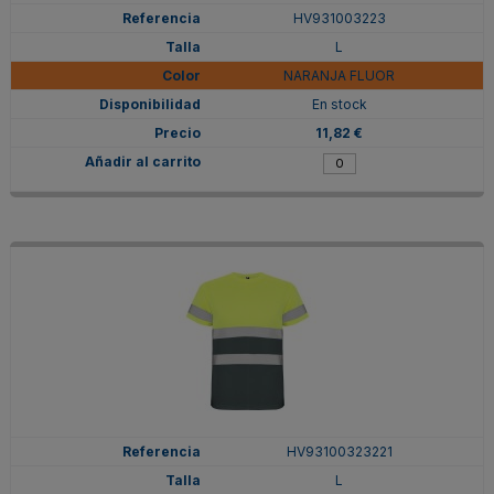
HV931003223
L
NARANJA FLUOR
En stock
11,82 €
HV93100323221
L