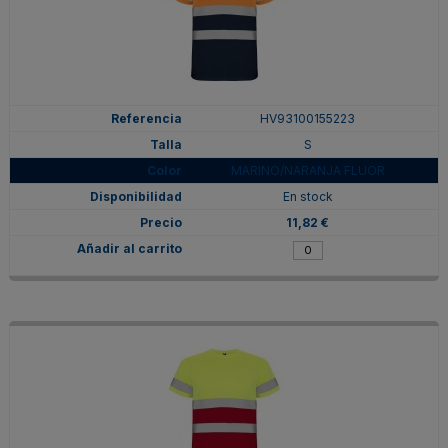
HV93100155223
S
MARINO/NARANJA FLUOR
En stock
11,82 €