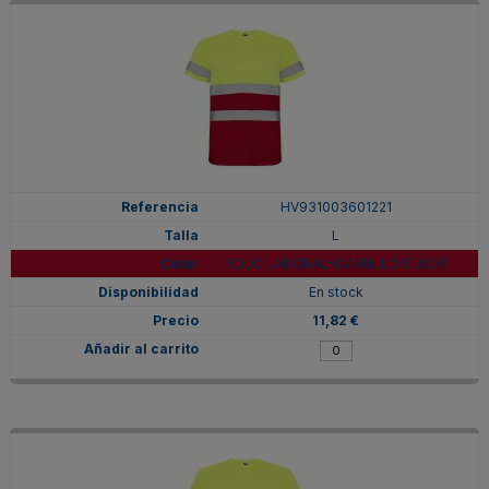
HV931003601221
L
ROJO LABORAL/AMARILLO FLÚOR
En stock
11,82 €