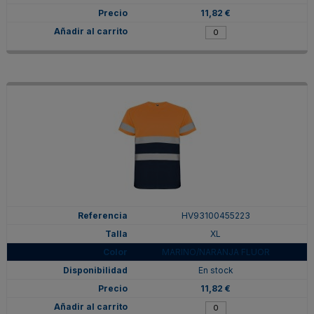
11,82 €
HV93100455223
XL
MARINO/NARANJA FLUOR
En stock
11,82 €