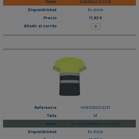
NARANJA FLUOR
En stock
11,82 €
HV93100223221
M
PLOMO/AMARILLO FLUOR
En stock