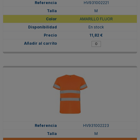
HV931002221
M
AMARILLO FLUOR
En stock
11,82 €
HV931002223
M