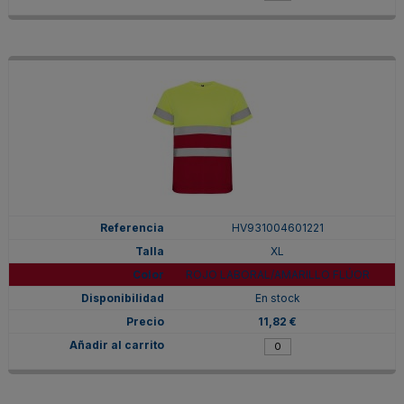
HV931004601221
XL
ROJO LABORAL/AMARILLO FLÚOR
En stock
11,82 €