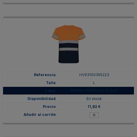
HV93100355223
L
MARINO/NARANJA FLUOR
En stock
11,82 €