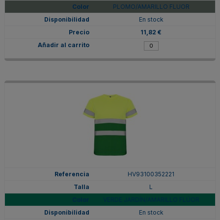
PLOMO/AMARILLO FLUOR
En stock
11,82 €
HV93100352221
L
VERDE JARDÍN/AMARILLO FLÚOR
En stock