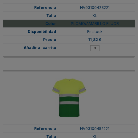
HV93100423221
XL
PLOMO/AMARILLO FLUOR
En stock
11,82 €
HV93100452221
XL