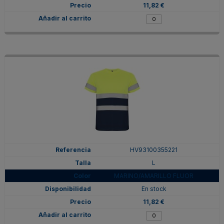
11,82 €
HV93100355221
L
MARINO/AMARILLO FLUOR
En stock
11,82 €