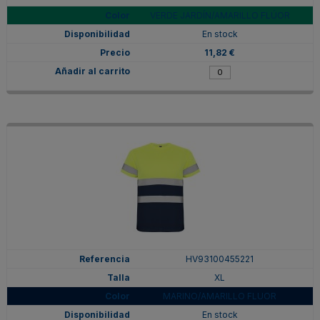
VERDE JARDÍN/AMARILLO FLÚOR
En stock
11,82 €
HV93100455221
XL
MARINO/AMARILLO FLUOR
En stock