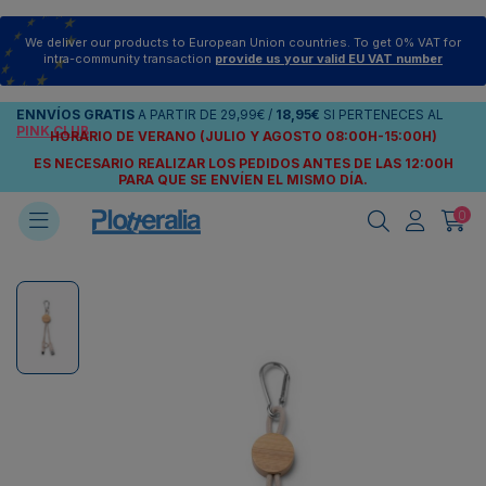
We deliver our products to European Union countries. To get 0% VAT for
intra-community transaction
provide us your valid EU VAT number
ENNVÍOS
GRATIS
A PARTIR DE
29,99€
/
18,95€
SI PERTENECES AL
PINK CLUB
HORARIO DE VERANO (JULIO Y AGOSTO 08:00H-15:00H)
ES NECESARIO REALIZAR LOS PEDIDOS ANTES DE LAS 12:00H
PARA QUE SE ENVÍEN
EL MISMO DÍA.
0