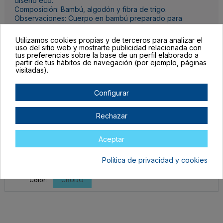
diseño eco.
Composición: Bambú, algodón y fibra de trigo.
Observaciones: Cuerpo en bambú preparado para
marcaje. Presentación en sobre individual diseño eco.
Utilizamos cookies propias y de terceros para analizar el
uso del sitio web y mostrarte publicidad relacionada con
Detalles del producto
tus preferencias sobre la base de un perfil elaborado a
partir de tus hábitos de navegación (por ejemplo, páginas
visitadas).
Configurar
Completa las unidades por color, el botón para mandar tu pedido al
Rechazar
carrito lo encontrarás al final de la tabla.
Filtrar lista de variantes por:
Aceptar
Talla:
TALLA ÚNICA ADULTO
Política de privacidad y cookies
Color:
CRUDO