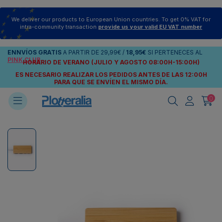
We deliver our products to European Union countries. To get 0% VAT for
intra-community transaction
provide us your valid EU VAT number
ENNVÍOS
GRATIS
A PARTIR DE
29,99€
/
18,95€
SI PERTENECES AL
PINK CLUB
HORARIO DE VERANO (JULIO Y AGOSTO 08:00H-15:00H)
ES NECESARIO REALIZAR LOS PEDIDOS ANTES DE LAS 12:00H
PARA QUE SE ENVÍEN
EL MISMO DÍA.
0