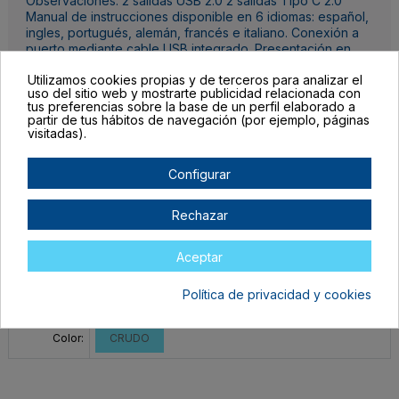
Observaciones: 2 salidas USB 2.0 2 salidas Tipo C 2.0
Manual de instrucciones disponible en 6 idiomas: español,
ingles, portugués, alemán, francés e italiano. Conexión a
puerto mediante cable USB integrado. Presentación en
caja diseño eco.
Utilizamos cookies propias y de terceros para analizar el
uso del sitio web y mostrarte publicidad relacionada con
tus preferencias sobre la base de un perfil elaborado a
Detalles del producto
partir de tus hábitos de navegación (por ejemplo, páginas
visitadas).
Configurar
Rechazar
Completa las unidades por color, el botón para mandar tu pedido al
carrito lo encontrarás al final de la tabla.
Aceptar
Filtrar lista de variantes por:
Política de privacidad y cookies
Talla:
TALLA ÚNICA ADULTO
Color:
CRUDO