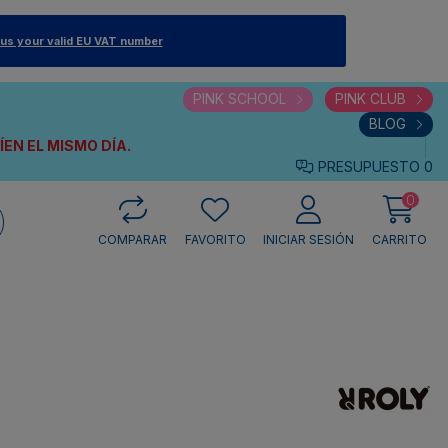
 us your valid EU VAT number
PINK SCHOOL
PINK CLUB
BLOG
VÍEN
EL MISMO DÍA.
PRESUPUESTO
0
0
COMPARAR
FAVORITO
INICIAR SESIÓN
CARRITO