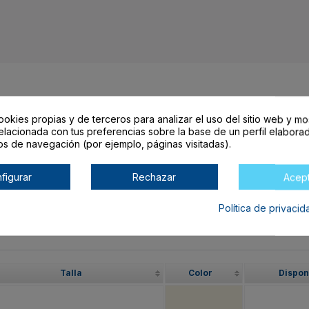
ookies propias y de terceros para analizar el uso del sitio web y mo
arrito lo encontrarás al final de la tabla.
elacionada con tus preferencias sobre la base de un perfil elaborad
os de navegación (por ejemplo, páginas visitadas).
figurar
Rechazar
Acep
O
Política de privaci
Talla
Color
Dispon