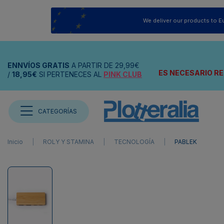
We deliver our products to E
ENNVÍOS
GRATIS
A PARTIR DE
29,99€
ES NECESARIO RE
/
18,95€
SI PERTENECES AL
PINK CLUB
CATEGORÍAS
Inicio
ROLY Y STAMINA
TECNOLOGÍA
PABLEK