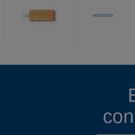
IA1263S129
con