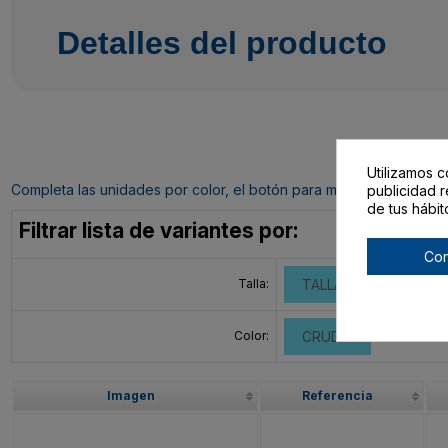
Detalles del producto
Utilizamos c
Completa las unidades por color, el botón para mandar tu pedido al c
publicidad r
de tus hábit
Filtrar lista de variantes por:
Con
Talla:
TALLA ÚNICA ADULT
Color:
CRUDO
Imagen
Referencia