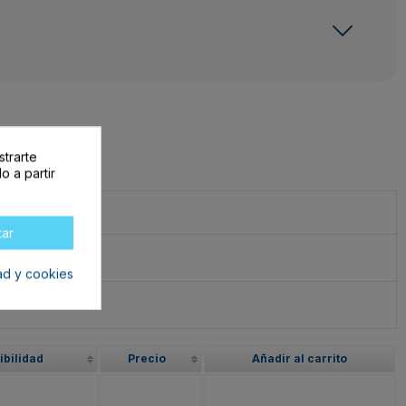
strarte
o a partir
tar
dad y cookies
ibilidad
Precio
Añadir al carrito