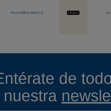
TALLA ÚNICA ADULTO
CRUDO
En
Entérate de todo
 nuestra
newslet