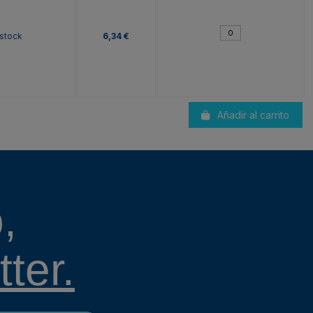
 stock
6,34 €
Añadir al carrito
,
ter.