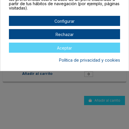
partir de tus hábitos de navegación (por ejemplo, páginas
visitadas).
Configurar
Rechazar
JU1014S129
TALLA ÚNICA ADULTO
Aceptar
CRUDO
En stock
Política de privacidad y cookies
5,81 €
Añadir al carrito