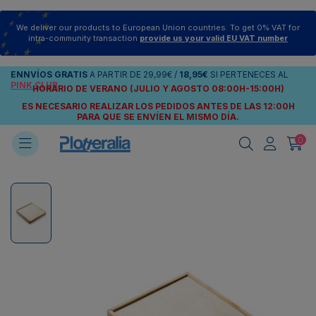
We deliver our products to European Union countries. To get 0% VAT for
intra-community transaction
provide us your valid EU VAT number
ENNVÍOS
GRATIS
A PARTIR DE
29,99€
/
18,95€
SI PERTENECES AL
PINK CLUB
HORARIO DE VERANO (JULIO Y AGOSTO 08:00H-15:00H)
ES NECESARIO REALIZAR LOS PEDIDOS ANTES DE LAS 12:00H
PARA QUE SE ENVÍEN
EL MISMO DÍA.
0