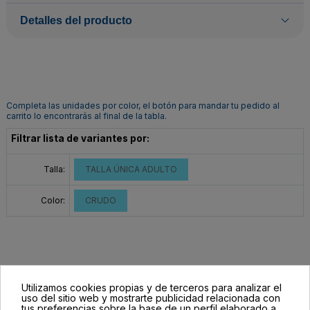
Detalles del producto
Completa las unidades por color, el botón para mandar tu pedido al
carrito lo encontrarás al final de la tabla.
Filtrar lista de variantes por:
Talla:
TALLA ÚNICA ADULTO
Color:
CRUDO
Utilizamos cookies propias y de terceros para analizar el
uso del sitio web y mostrarte publicidad relacionada con
tus preferencias sobre la base de un perfil elaborado a