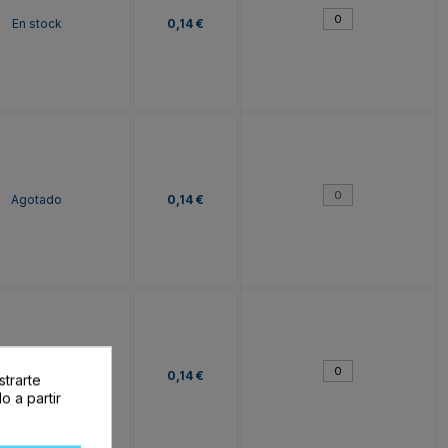
En stock
0,14 €
Agotado
0,14 €
En stock
0,14 €
strarte
o a partir