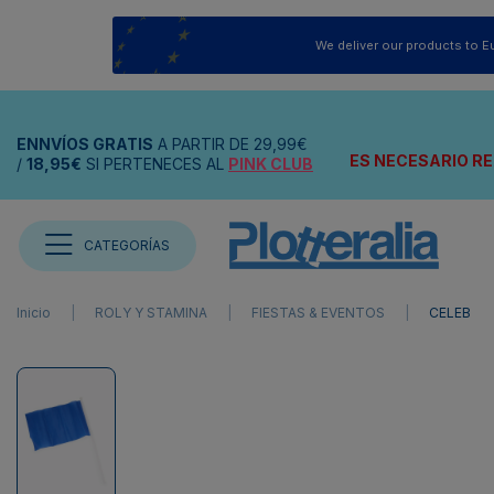
We deliver our products to E
ENNVÍOS
GRATIS
A PARTIR DE
29,99€
ES NECESARIO RE
/
18,95€
SI PERTENECES AL
PINK CLUB
CATEGORÍAS
Inicio
ROLY Y STAMINA
FIESTAS & EVENTOS
CELEB