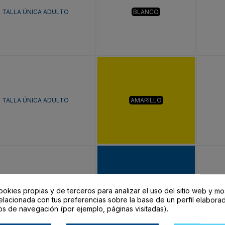
TALLA ÚNICA ADULTO
BLANCO
TALLA ÚNICA ADULTO
AMARILLO
TALLA ÚNICA ADULTO
ROYAL
ookies propias y de terceros para analizar el uso del sitio web y mo
elacionada con tus preferencias sobre la base de un perfil elaborad
os de navegación (por ejemplo, páginas visitadas).