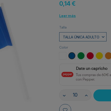
0,14 €
Leer más
Talla
Color
BLANCO
ROYAL
VERDE HELECHO
ROJO
AMARI
N
Date un capricho
Tus compras de 60€ 
con Pepper.