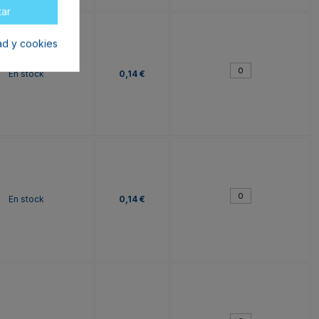
tar
dad y cookies
En stock
0,14 €
En stock
0,14 €