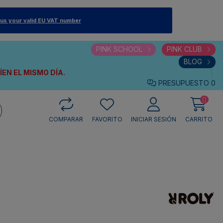
 us your valid EU VAT number
PINK SCHOOL
PINK CLUB
BLOG
VÍEN
EL MISMO DÍA.
PRESUPUESTO
0
0
COMPARAR
FAVORITO
INICIAR SESIÓN
CARRITO