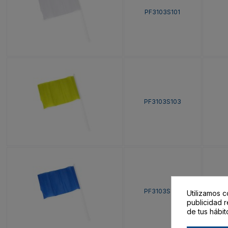
PF3103S101
PF3103S103
PF3103S105
Utilizamos c
publicidad r
de tus hábit