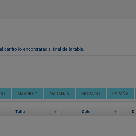
arrito lo encontrarás al final de la tabla.
JO
AMARILLO
NARANJA
MORADO
ESPAÑA
Talla
Color
Di