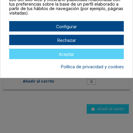
tus preferencias sobre la base de un perfil elaborado a
partir de tus hábitos de navegación (por ejemplo, páginas
visitadas).
Configurar
Rechazar
JU1010S129
TALLA ÚNICA ADULTO
Aceptar
CRUDO
En stock
Política de privacidad y cookies
3,95 €
Añadir al carrito