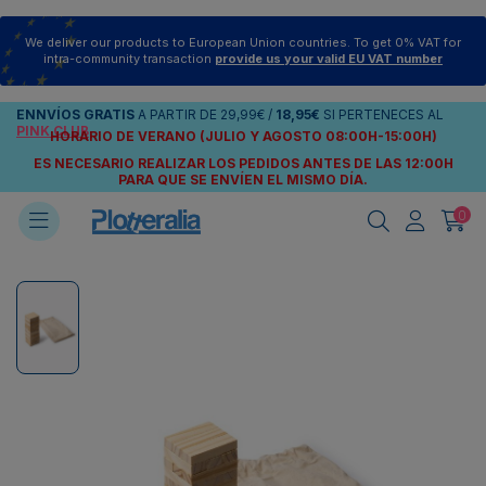
We deliver our products to European Union countries. To get 0% VAT for
intra-community transaction
provide us your valid EU VAT number
ENNVÍOS
GRATIS
A PARTIR DE
29,99€
/
18,95€
SI PERTENECES AL
PINK CLUB
HORARIO DE VERANO (JULIO Y AGOSTO 08:00H-15:00H)
ES NECESARIO REALIZAR LOS PEDIDOS ANTES DE LAS 12:00H
PARA QUE SE ENVÍEN
EL MISMO DÍA.
0