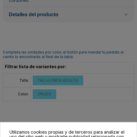
cordones.
Detalles del producto
Completa las unidades por color, el botón para mandar tu pedido al
carrito lo encontrarás al final de la tabla.
Filtrar lista de variantes por:
Talla:
TALLA ÚNICA ADULTO
Color:
CRUDO
Utilizamos cookies propias y de terceros para analizar el
uso del sitio web y mostrarte publicidad relacionada con