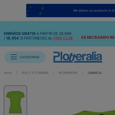
We deliver our products to E
ENNVÍOS
GRATIS
A PARTIR DE
29,99€
ES NECESARIO RE
/
18,95€
SI PERTENECES AL
PINK CLUB
CATEGORÍAS
Inicio
ROLY Y STAMINA
WORKWEAR
JAMAICA