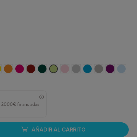
MARILLO
NARANJA
ROSETON
GRANATE
VERDE BOTELLA
VERDE OASIS
ROSA CLARO
GRIS VIGORE
TURQUESA
GRIS PIEDRA
PURPURA
CELEST
a 2000€ financiadas
AÑADIR AL CARRITO