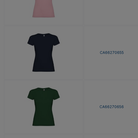
CA66270655
CA66270656