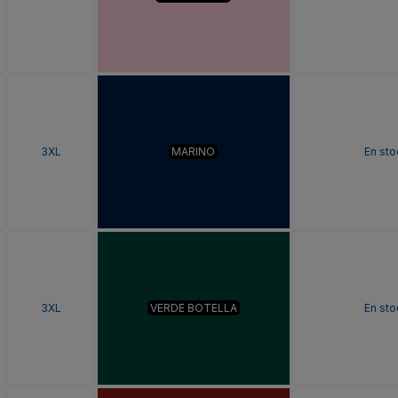
3XL
MARINO
En sto
3XL
VERDE BOTELLA
En sto