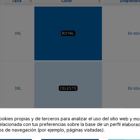
Talla
Color
Disponibi
3XL
ROYAL
En sto
3XL
CELESTE
En sto
ookies propias y de terceros para analizar el uso del sitio web y mo
elacionada con tus preferencias sobre la base de un perfil elaborad
os de navegación (por ejemplo, páginas visitadas).