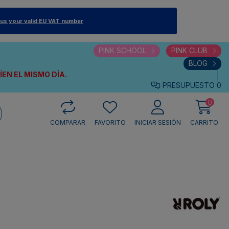
 us your valid EU VAT number
PINK SCHOOL
PINK CLUB
BLOG
VÍEN
EL MISMO DÍA.
PRESUPUESTO
0
0
COMPARAR
FAVORITO
INICIAR SESIÓN
CARRITO