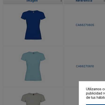
Imagen
Referencia
CA66270605
CA66270610
Utilizamos c
publicidad r
de tus hábit