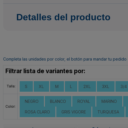
Detalles del producto
Completa las unidades por color, el botón para mandar tu pedido al c
Filtrar lista de variantes por:
Talla:
S
XL
M
L
2XL
3XL
3/4
NEGRO
BLANCO
ROYAL
MARINO
Color:
ROSA CLARO
GRIS VIGORE
TURQUESA