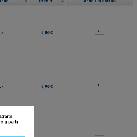
lidad
Precio
Añadir al carrito
ck
5,66 €
ck
5,66 €
strarte
o a partir