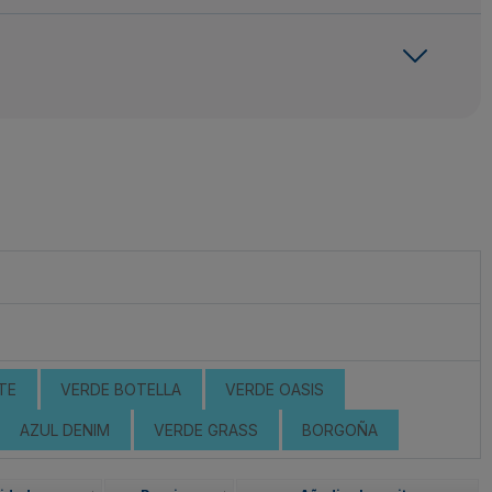
TE
VERDE BOTELLA
VERDE OASIS
AZUL DENIM
VERDE GRASS
BORGOÑA