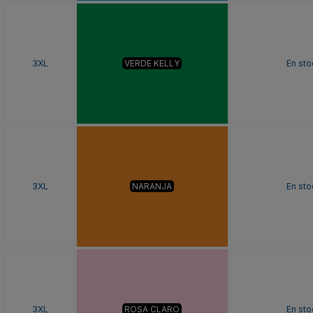
3XL
VERDE KELLY
En sto
3XL
NARANJA
En sto
3XL
ROSA CLARO
En sto