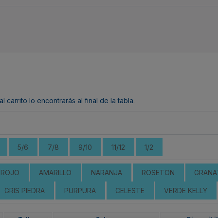
arrito lo encontrarás al final de la tabla.
5/6
7/8
9/10
11/12
1/2
ROJO
AMARILLO
NARANJA
ROSETON
GRANA
GRIS PIEDRA
PURPURA
CELESTE
VERDE KELLY