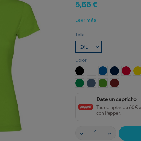
5,66 €
Leer más
Talla
Color
NEGRO
BLANCO
ROYAL
MARINO
ROJO
A
VERDE KELLY
AZUL DENIM
VERDE GRASS
BORGOÑA
Date un capricho
Tus compras de 60€ 
con Pepper.