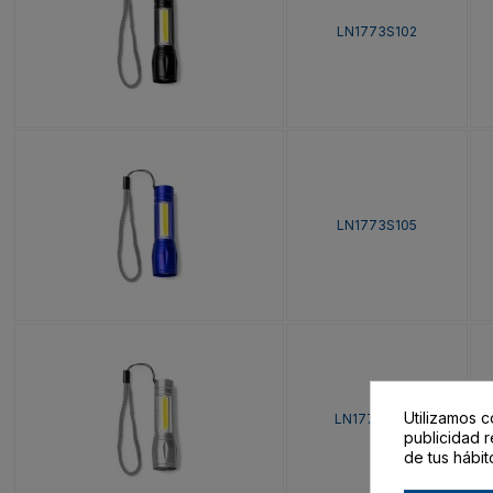
LN1773S102
LN1773S105
Utilizamos c
LN1773S1251
publicidad r
de tus hábit