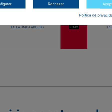
figurar
Rechazar
Acep
Política de privaci
TALLA ÚNICA ADULTO
ROJO
En 