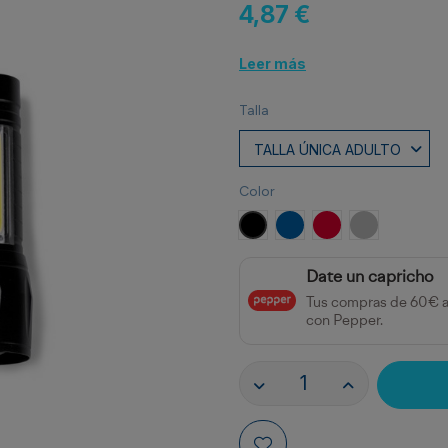
4,87 €
Leer más
Talla
Color
NEGRO
ROYAL
ROJO
PLATA
Date un capricho
Tus compras de 60€ 
con Pepper.