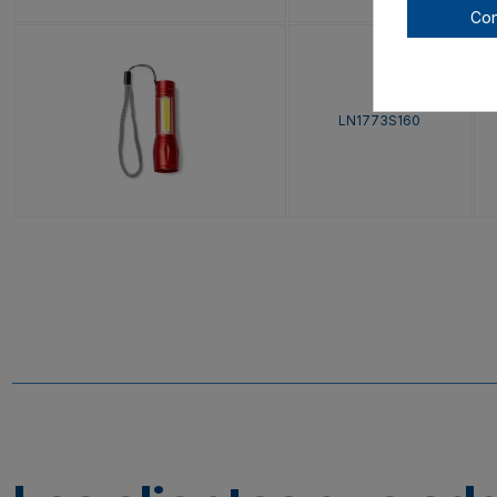
Con
LN1773S160