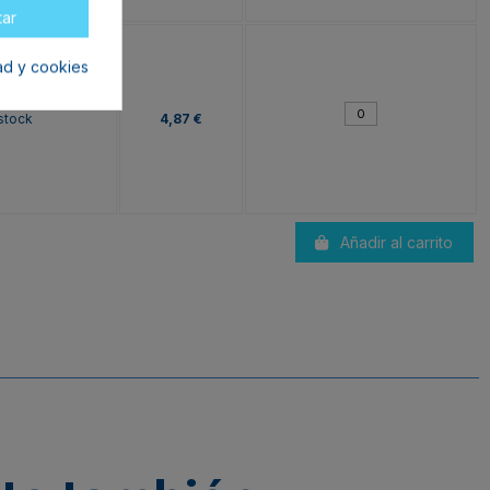
tar
dad y cookies
stock
4,87 €
Añadir al carrito