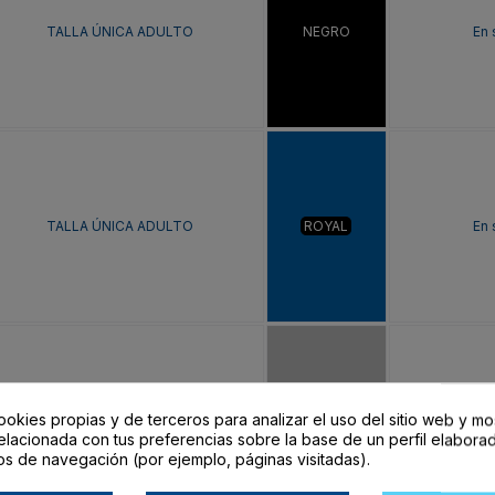
TALLA ÚNICA ADULTO
NEGRO
En 
TALLA ÚNICA ADULTO
ROYAL
En 
ookies propias y de terceros para analizar el uso del sitio web y mo
TALLA ÚNICA ADULTO
PLATA
En 
elacionada con tus preferencias sobre la base de un perfil elaborad
os de navegación (por ejemplo, páginas visitadas).