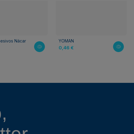
esivos Nácar
YOMAN
0,46 €
,