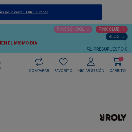
 us your valid EU VAT number
PINK SCHOOL
PINK CLUB
BLOG
VÍEN
EL MISMO DÍA.
PRESUPUESTO
0
0
COMPARAR
FAVORITO
INICIAR SESIÓN
CARRITO